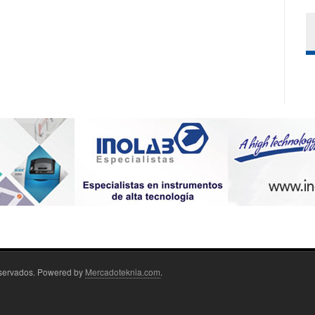
eservados. Powered by
Mercadoteknia.com
.