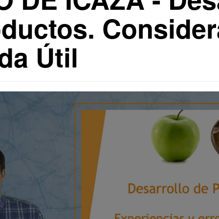
ductos. Consider
da Útil