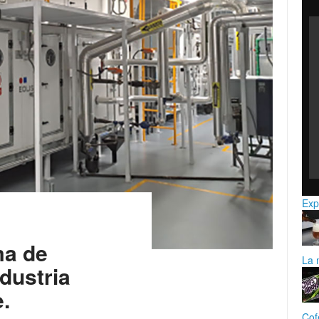
Exp
ma de
La 
ndustria
e.
Cof