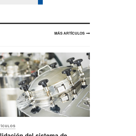
Play
Conagra Brands: una
MÁS ARTÍCULOS
centenaria que sigue el ritmo
con innovación y liderazgo
Play
Entrevista a Celia Navarrete -
Directora General Expo Pack
Play
TÍCULOS
lidación del sistema de