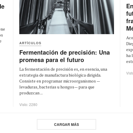
En
de
fu
fr
Mé
ene
os
Aco
e
ARTÍCULOS
Die
exp
Fermentación de precisión: Una
ha 
promesa para el futuro
estr
La fermentación de precisión es, en esencia, una
Vist
estrategia de manufactura biológica dirigida.
Consiste en programar microorganismos —
levaduras, bacterias u hongos— para que
produzcan ...
Visto: 2280
CARGAR MÁS