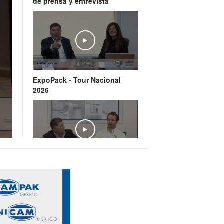
de prensa y entrevista
Play
ExpoPack - Tour Nacional
2026
Play
Entrevista con Diego García:
El futuro de la industria de
fragancias e ingredientes en
México