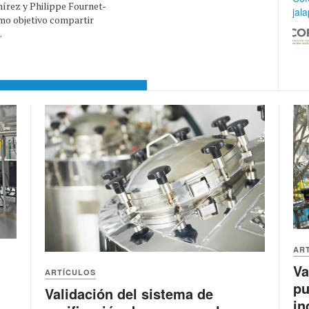
írez y Philippe Fournet-
jal
omo objetivo compartir
.
AR
Va
ARTÍCULOS
pu
Validación del sistema de
in