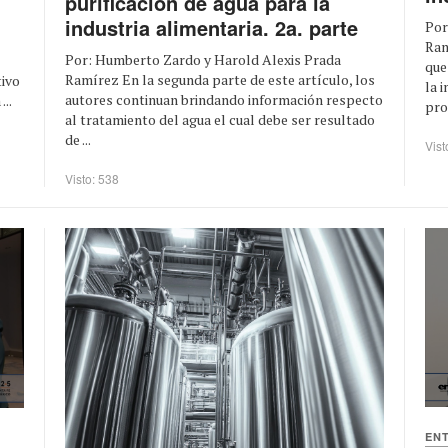
purificación de agua para la
industria alimentaria. 2a. parte
Por
Ram
Por: Humberto Zardo y Harold Alexis Prada
que
Ramírez En la segunda parte de este artículo, los
tivo
la 
autores continuan brindando información respecto
..
pro
al tratamiento del agua el cual debe ser resultado
de ...
Vist
Visto: 538
EN