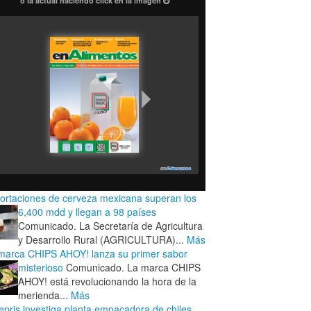
o la actual haciendo click en la imagen
ortaciones de cerveza mexicana superan los
6,400 mdd y llegan a 98 países
Comunicado. La Secretaría de Agricultura
y Desarrollo Rural (AGRICULTURA)...
Más
marca CHIPS AHOY! lanza su primer sabor
misterioso
Comunicado. La marca CHIPS
AHOY! está revolucionando la hora de la
merienda...
Más
epris investiga planta empacadora de chiles