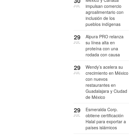
30
México y Canadá
impulsan comercio
JUL
agroalimentario con
inclusión de los
pueblos indígenas
29
Alpura PRO relanza
su línea alta en
JUL
proteína con una
rodada con causa
29
Wendy’s acelera su
crecimiento en México
JUL
con nuevos
restaurantes en
Guadalajara y Ciudad
de México
29
Esmeralda Corp.
obtiene certificación
JUL
Halal para exportar a
países islámicos