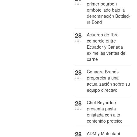
primer bourbon
JUL
embotellado bajo la
denominación Bottled-
in-Bond
28
Acuerdo de libre
comercio entre
JUL
Ecuador y Canadá
exime las ventas de
carne
28
Conagra Brands
proporciona una
JUL
actualización sobre su
equipo directivo
28
Chef Boyardee
presenta pasta
JUL
enlatada con alto
contenido proteico
28
ADM y Matsutani