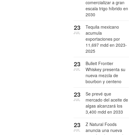
comercializar a gran
escala trigo híbrido en
2030
23
Tequila mexicano
acumula
JUL
exportaciones por
11,697 mdd en 2023-
2025
23
Bulleit Frontier
Whiskey presenta su
JUL
nueva mezcla de
bourbon y centeno
23
Se prevé que
mercado del aceite de
JUL
algas alcanzará los
3,400 mdd en 2033
23
Z Natural Foods
anuncia una nueva
JUL