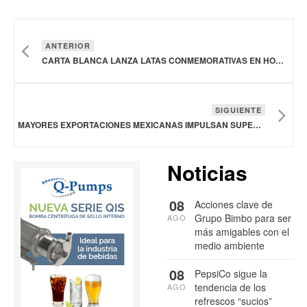
ANTERIOR
CARTA BLANCA LANZA LATAS CONMEMORATIVAS EN HONOR A SUS MÁS DE 130 AÑOS DE HISTORIA
SIGUIENTE
MAYORES EXPORTACIONES MEXICANAS IMPULSAN SUPERÁVIT DE 3,930 MDD EN BALANZA AGROALIMENTARIA DE ENERO-ABRIL 2024
Noticias
08
Acciones clave de
Grupo Bimbo para ser
AGO
más amigables con el
medio ambiente
08
PepsiCo sigue la
tendencia de los
AGO
refrescos “sucios”