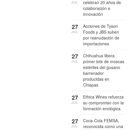
celebran 20 años de
JUL
colaboración e
innovación
27
Acciones de Tyson
Foods y JBS suben
JUL
por reanudación de
importaciones
27
Chihuahua libera
primer lote de moscas
JUL
estériles del gusano
barrenador
producidas en
Chiapas
27
Ethica Wines refuerza
su compromiso con la
JUL
formación enológica
27
Coca-Cola FEMSA,
reconocida como una
JUL