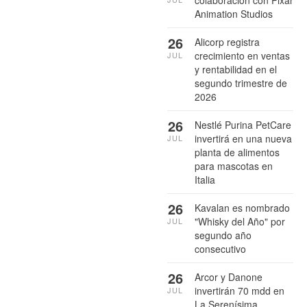
colaboración con Pixar
Animation Studios
26
Alicorp registra
crecimiento en ventas
JUL
y rentabilidad en el
segundo trimestre de
2026
26
Nestlé Purina PetCare
invertirá en una nueva
JUL
planta de alimentos
para mascotas en
Italia
26
Kavalan es nombrado
"Whisky del Año" por
JUL
segundo año
consecutivo
26
Arcor y Danone
invertirán 70 mdd en
JUL
La Serenísima