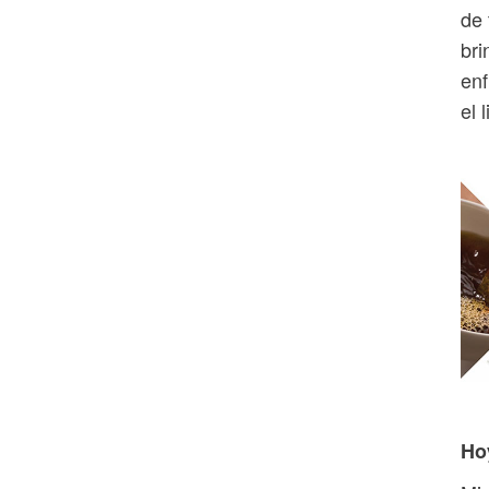
de 
bri
enf
el 
Ho