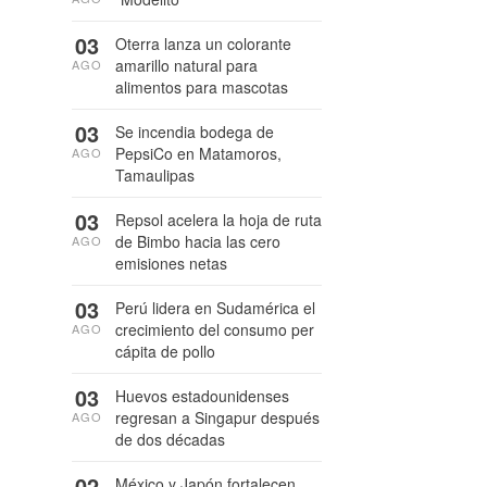
03
Oterra lanza un colorante
amarillo natural para
AGO
alimentos para mascotas
03
Se incendia bodega de
PepsiCo en Matamoros,
AGO
Tamaulipas
03
Repsol acelera la hoja de ruta
de Bimbo hacia las cero
AGO
emisiones netas
03
Perú lidera en Sudamérica el
crecimiento del consumo per
AGO
cápita de pollo
03
Huevos estadounidenses
regresan a Singapur después
AGO
de dos décadas
02
México y Japón fortalecen