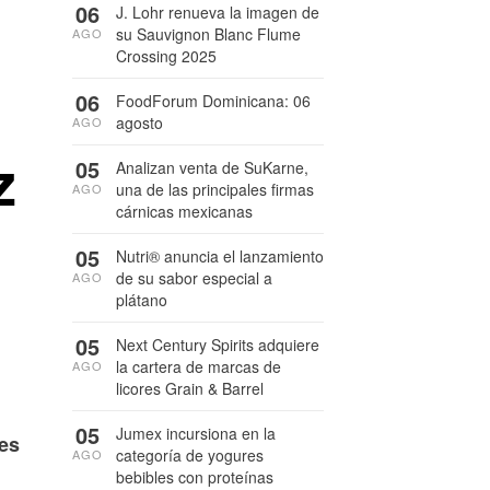
06
J. Lohr renueva la imagen de
su Sauvignon Blanc Flume
AGO
Crossing 2025
06
FoodForum Dominicana: 06
agosto
AGO
z
05
Analizan venta de SuKarne,
una de las principales firmas
AGO
cárnicas mexicanas
05
Nutri® anuncia el lanzamiento
de su sabor especial a
AGO
plátano
05
Next Century Spirits adquiere
la cartera de marcas de
AGO
licores Grain & Barrel
05
Jumex incursiona en la
nes
categoría de yogures
AGO
bebibles con proteínas