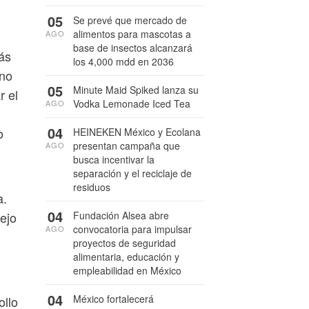
05
Se prevé que mercado de
alimentos para mascotas a
AGO
base de insectos alcanzará
ás
los 4,000 mdd en 2036
ino
05
Minute Maid Spiked lanza su
r el
Vodka Lemonade Iced Tea
AGO
04
o
HEINEKEN México y Ecolana
presentan campaña que
AGO
busca incentivar la
separación y el reciclaje de
residuos
a.
04
Fundación Alsea abre
ejo
convocatoria para impulsar
AGO
proyectos de seguridad
alimentaria, educación y
empleabilidad en México
04
México fortalecerá
ollo