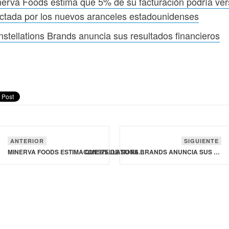
erva Foods estima que 5% de su facturación podría ve
ctada por los nuevos aranceles estadounidenses
stellations Brands anuncia sus resultados financieros
ANTERIOR
SIGUIENTE
MINERVA FOODS ESTIMA QUE 5% DE SU FACTURACIÓN PODRÍA VERSE AFECTADA POR LOS NUEVOS ARANCELES ESTADOUNIDENSES
CONSTELLATIONS BRANDS ANUNCIA SUS RESULTADOS FINANCIEROS