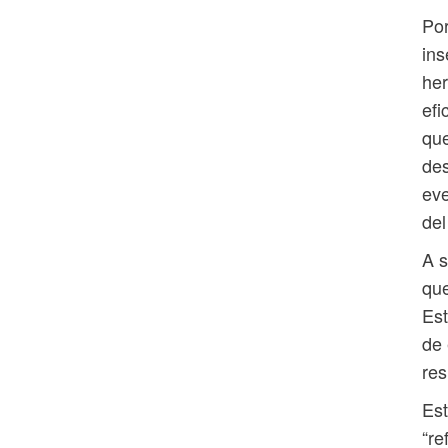
Por
ins
her
efi
que
des
eve
del
A s
que
Est
de 
res
Est
“re