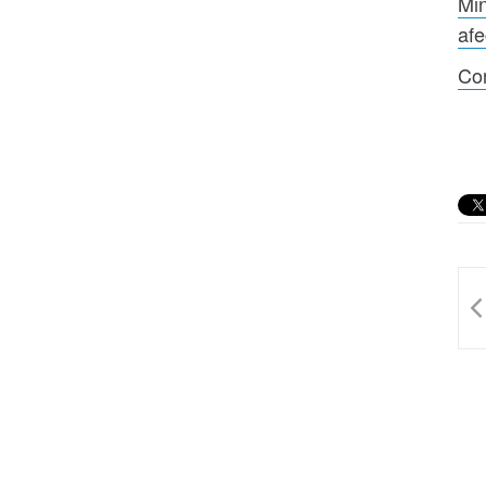
Min
afe
Con