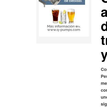
a
Co
Pe
med
co
un
sig