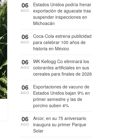
06
Estados Unidos podría frenar
exportación de aguacate tras
AGO
suspender inspecciones en
Michoacán
06
Coca-Cola estrena publicidad
para celebrar 100 años de
AGO
historia en México
06
WK Kellogg Co eliminará los
colorantes artificiales en sus
AGO
cereales para finales de 2026
06
Exportaciones de vacuno de
Estados Unidos bajan 9% en
AGO
primer semestre y las de
porcino suben 4%
06
Arcor, en su 75 aniversario
inaugura su primer Parque
AGO
Solar