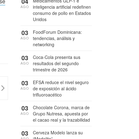
04
rse
Medicamentos GLP-1 e
inteligencia artificial redefinen
AGO
consumo de pollo en Estados
Unidos
03
FoodForum Dominicana:
tendencias, análisis y
AGO
networking
03
Coca-Cola presenta sus
resultados del segundo
AGO
trimestre de 2026
03
EFSA reduce el nivel seguro
de exposición al ácido
AGO
trifluoroacético
03
Chocolate Corona, marca de
Grupo Nutresa, apuesta por
AGO
el cacao real y la trazabilidad
03
Cerveza Modelo lanza su
“Modelito”
AGO