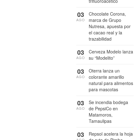
trifluoroacético
03
Chocolate Corona,
marca de Grupo
AGO
Nutresa, apuesta por
el cacao real y la
trazabilidad
03
Cerveza Modelo lanza
su “Modelito”
AGO
03
Oterra lanza un
colorante amarillo
AGO
natural para alimentos
para mascotas
03
Se incendia bodega
de PepsiCo en
AGO
Matamoros,
Tamaulipas
03
Repsol acelera la hoja
de ruta de Bimbo
AGO