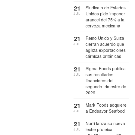
21
Sindicato de Estados
Unidos pide imponer
JUL
arancel del 75% a la
cerveza mexicana
21
Reino Unido y Suiza
cierran acuerdo que
JUL
agiliza exportaciones
cárnicas británicas
21
Sigma Foods publica
sus resultados
JUL
financieros del
segundo trimestre de
2026
21
Mark Foods adquiere
a Endeavor Seafood
JUL
21
Nurri lanza su nueva
leche proteica
JUL