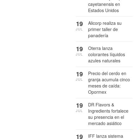
cayetanensis en
Estados Unidos
19
Alicorp realiza su
primer taller de
JUL
panadería
19
Oterra lanza
colorantes líquidos
JUL
azules naturales
19
Precio del cerdo en
granja acumula cinco
JUL
meses de caída:
Opormex
19
DR Flavors &
Ingredients fortalece
JUL
su presencia en el
mercado asiático
19
IFF lanza sistema