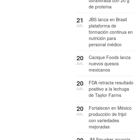
ultrafiltrada con 20 g
de proteína
21
JBS lanza en Brasil
plataforma de
JUL
formación continua en
nutrición para
personal médico
20
Cacique Foods lanza
nuevos quesos
JUL
mexicanos
20
FDA retracta resultado
positivo a la lechuga
JUL
de Taylor Farms
20
Fortalecen en México
producción de frijol
JUL
con variedades
mejoradas
20
JM Smucker anuncia