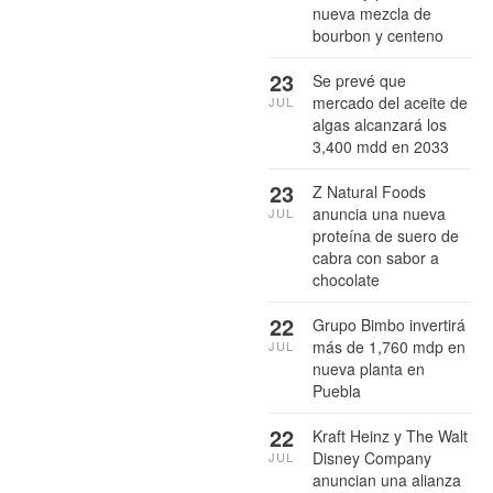
nueva mezcla de
bourbon y centeno
23
Se prevé que
mercado del aceite de
JUL
algas alcanzará los
3,400 mdd en 2033
23
Z Natural Foods
anuncia una nueva
JUL
proteína de suero de
cabra con sabor a
chocolate
22
Grupo Bimbo invertirá
más de 1,760 mdp en
JUL
nueva planta en
Puebla
22
Kraft Heinz y The Walt
Disney Company
JUL
anuncian una alianza