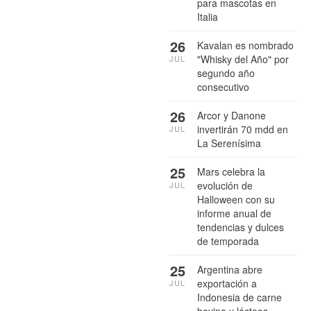
para mascotas en
Italia
26
Kavalan es nombrado
"Whisky del Año" por
JUL
segundo año
consecutivo
26
Arcor y Danone
invertirán 70 mdd en
JUL
La Serenísima
25
Mars celebra la
evolución de
JUL
Halloween con su
informe anual de
tendencias y dulces
de temporada
25
Argentina abre
exportación a
JUL
Indonesia de carne
bovina y lácteos