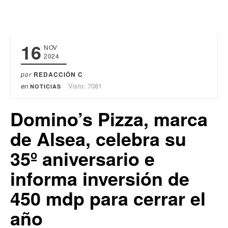
16
NOV
2024
por
REDACCIÓN C
en
Visto: 7081
NOTICIAS
Domino’s Pizza, marca
de Alsea, celebra su
35º aniversario e
informa inversión de
450 mdp para cerrar el
año