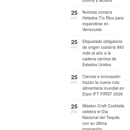
25
Nutresa compra
Helados Tío Rico para
JUL
expandirse en
Venezuela
25
Etiquetado obligatorio
de origen costaría 893
JUL
mde al año a la
cadena cárnica de
Estados Unidos
25
Ciencia e innovación
trazan la nueva ruta
JUL
alimentaria mundial en
Expo IFT FIRST 2026
25
Mission Craft Cocktails
celebra el Día
JUL
Nacional del Tequila
con su última
innovación