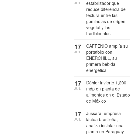
estabilizador que
JUL
reduce diferencia de
textura entre las
gominolas de origen
vegetal y las
tradicionales
17
CAFFENIO amplía su
portafolio con
JUL
ENERCHILL, su
primera bebida
energética
17
Döhler invierte 1,200
mdp en planta de
JUL
alimentos en el Estado
de México
17
Jussara, empresa
láctea brasileña,
JUL
analiza instalar una
planta en Paraguay