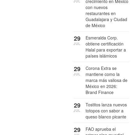
crecimiento en México
JUL
con nuevos
restaurantes en
Guadalajara y Ciudad
de México
29
Esmeralda Corp.
obtiene certificación
JUL
Halal para exportar a
países islámicos
29
Corona Extra se
mantiene como la
JUL
marca más valiosa de
México en 2026:
Brand Finance
29
Tostitos lanza nuevos
totopos con sabor a
JUL
queso blanco picante
29
FAO aprueba el
primer plan mundial
JUL