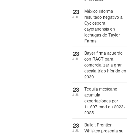
23
México informa
resultado negativo a
JUL
Cyclospora
cayetanensis en
lechugas de Taylor
Farms
23
Bayer firma acuerdo
con RAGT para
JUL
comercializar a gran
escala trigo híbrido en
2030
23
Tequila mexicano
acumula
JUL
exportaciones por
11,697 mdd en 2023-
2025
23
Bulleit Frontier
Whiskey presenta su
JUL