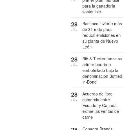
para la ganadería
sostenible
28
Bachoco invierte más
de 31 mdp para
JUL
reducir emisiones en
su planta de Nuevo
León
28
Bib & Tucker lanza su
primer bourbon
JUL
embotellado bajo la
denominación Bottled-
in-Bond
28
Acuerdo de libre
comercio entre
JUL
Ecuador y Canadá
exime las ventas de
carne
28
Conagra Brands