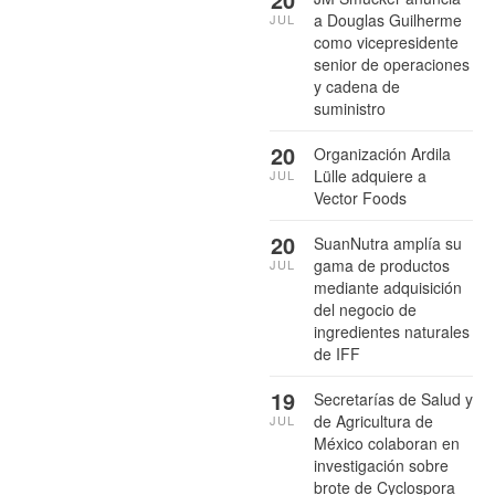
a Douglas Guilherme
JUL
como vicepresidente
senior de operaciones
y cadena de
suministro
20
Organización Ardila
Lülle adquiere a
JUL
Vector Foods
20
SuanNutra amplía su
gama de productos
JUL
mediante adquisición
del negocio de
ingredientes naturales
de IFF
19
Secretarías de Salud y
de Agricultura de
JUL
México colaboran en
investigación sobre
brote de Cyclospora