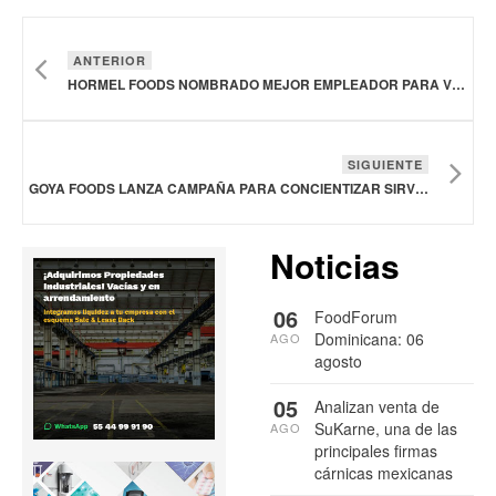
ANTERIOR
HORMEL FOODS NOMBRADO MEJOR EMPLEADOR PARA VETERANOS POR DUODÉCIMO AÑO CONSECUTIVO
SIGUIENTE
GOYA FOODS LANZA CAMPAÑA PARA CONCIENTIZAR SIRVE LA PROTECCIÓN Y SALUD MENTAL DE LOS NIÑOS
Noticias
06
FoodForum
Dominicana: 06
AGO
agosto
05
Analizan venta de
SuKarne, una de las
AGO
principales firmas
cárnicas mexicanas