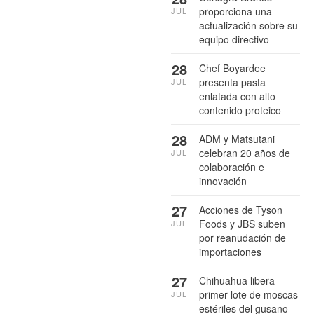
proporciona una
JUL
actualización sobre su
equipo directivo
28
Chef Boyardee
presenta pasta
JUL
enlatada con alto
contenido proteico
28
ADM y Matsutani
celebran 20 años de
JUL
colaboración e
innovación
27
Acciones de Tyson
Foods y JBS suben
JUL
por reanudación de
importaciones
27
Chihuahua libera
primer lote de moscas
JUL
estériles del gusano