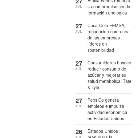
27
Ethica Wines refuerza
su compromiso con la
JUL
formación enológica
27
Coca-Cola FEMSA,
reconocida como una
JUL
de las empresas
líderes en
sostenibilidad
27
Consumidores buscan
reducir consumo de
JUL
azúcar y mejorar su
salud metabólica: Tate
& Lyle
27
PepsiCo genera
empleos e impulsa
JUL
actividad económica
en Estados Unidos
26
Estados Unidos
reanudará la
JUL