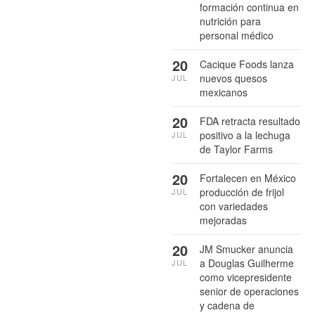
formación continua en
nutrición para
personal médico
20
Cacique Foods lanza
nuevos quesos
JUL
mexicanos
20
FDA retracta resultado
positivo a la lechuga
JUL
de Taylor Farms
20
Fortalecen en México
producción de frijol
JUL
con variedades
mejoradas
20
JM Smucker anuncia
a Douglas Guilherme
JUL
como vicepresidente
senior de operaciones
y cadena de