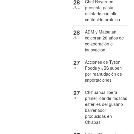
28
Chef Boyardee
presenta pasta
JUL
enlatada con alto
contenido proteico
28
ADM y Matsutani
celebran 20 años de
JUL
colaboración e
innovación
27
Acciones de Tyson
Foods y JBS suben
JUL
por reanudación de
importaciones
27
Chihuahua libera
primer lote de moscas
JUL
estériles del gusano
barrenador
producidas en
Chiapas