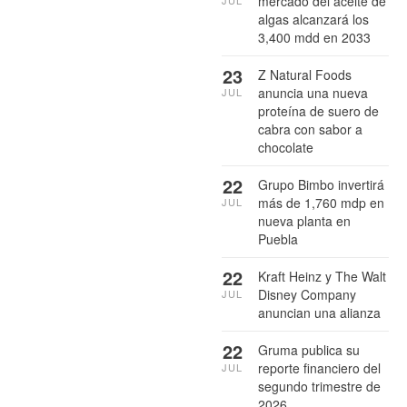
mercado del aceite de
JUL
algas alcanzará los
3,400 mdd en 2033
23
Z Natural Foods
anuncia una nueva
JUL
proteína de suero de
cabra con sabor a
chocolate
22
Grupo Bimbo invertirá
más de 1,760 mdp en
JUL
nueva planta en
Puebla
22
Kraft Heinz y The Walt
Disney Company
JUL
anuncian una alianza
22
Gruma publica su
reporte financiero del
JUL
segundo trimestre de
2026