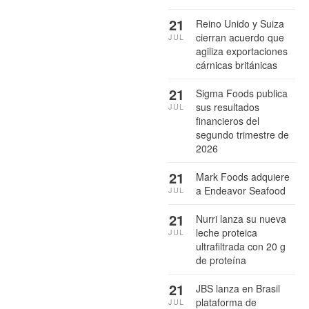
21
Reino Unido y Suiza
cierran acuerdo que
JUL
agiliza exportaciones
cárnicas británicas
21
Sigma Foods publica
sus resultados
JUL
financieros del
segundo trimestre de
2026
21
Mark Foods adquiere
a Endeavor Seafood
JUL
21
Nurri lanza su nueva
leche proteica
JUL
ultrafiltrada con 20 g
de proteína
21
JBS lanza en Brasil
plataforma de
JUL