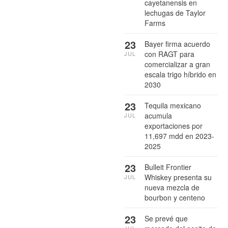
cayetanensis en
lechugas de Taylor
Farms
23
Bayer firma acuerdo
con RAGT para
JUL
comercializar a gran
escala trigo híbrido en
2030
23
Tequila mexicano
acumula
JUL
exportaciones por
11,697 mdd en 2023-
2025
23
Bulleit Frontier
Whiskey presenta su
JUL
nueva mezcla de
bourbon y centeno
23
Se prevé que