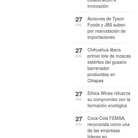
innovación
27
Acciones de Tyson
Foods y JBS suben
JUL
por reanudación de
importaciones
27
Chihuahua libera
primer lote de moscas
JUL
estériles del gusano
barrenador
producidas en
Chiapas
27
Ethica Wines refuerza
su compromiso con la
JUL
formación enológica
27
Coca-Cola FEMSA,
reconocida como una
JUL
de las empresas
líderes en