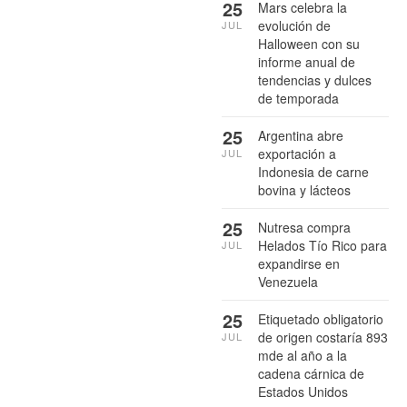
25
Mars celebra la
evolución de
JUL
Halloween con su
informe anual de
tendencias y dulces
de temporada
25
Argentina abre
exportación a
JUL
Indonesia de carne
bovina y lácteos
25
Nutresa compra
Helados Tío Rico para
JUL
expandirse en
Venezuela
25
Etiquetado obligatorio
de origen costaría 893
JUL
mde al año a la
cadena cárnica de
Estados Unidos