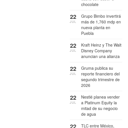
chocolate
22
Grupo Bimbo invertirá
más de 1,760 mdp en
JUL
nueva planta en
Puebla
22
Kraft Heinz y The Walt
Disney Company
JUL
anuncian una alianza
22
Gruma publica su
reporte financiero del
JUL
segundo trimestre de
2026
22
Nestlé planea vender
a Platinum Equity la
JUL
mitad de su negocio
de agua
22
TLC entre México,