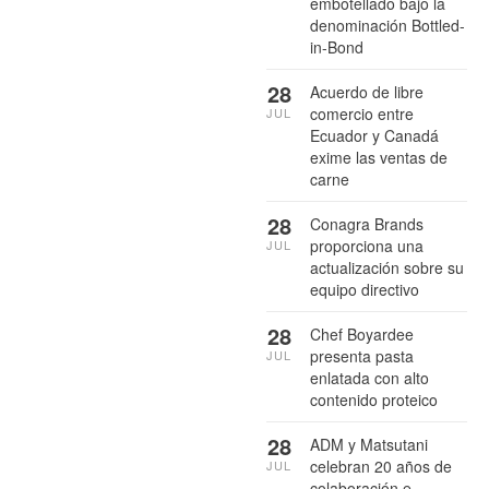
embotellado bajo la
denominación Bottled-
in-Bond
28
Acuerdo de libre
comercio entre
JUL
Ecuador y Canadá
exime las ventas de
carne
28
Conagra Brands
proporciona una
JUL
actualización sobre su
equipo directivo
28
Chef Boyardee
presenta pasta
JUL
enlatada con alto
contenido proteico
28
ADM y Matsutani
celebran 20 años de
JUL
colaboración e