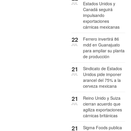
Estados Unidos y
JUL
Canadá seguirá
impulsando
exportaciones
cárnicas mexicanas
22
Ferrero invertirá 86
mdd en Guanajuato
JUL
para ampliar su planta
de producción
21
Sindicato de Estados
Unidos pide imponer
JUL
arancel del 75% a la
cerveza mexicana
21
Reino Unido y Suiza
cierran acuerdo que
JUL
agiliza exportaciones
cárnicas británicas
21
Sigma Foods publica