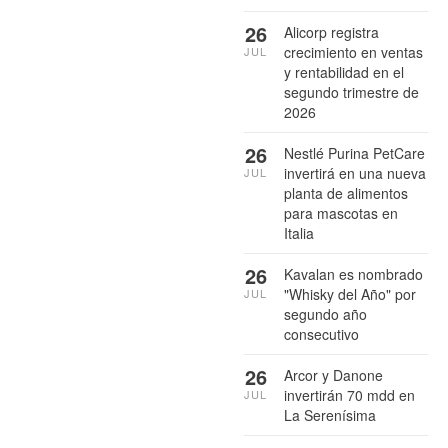
26
Alicorp registra
crecimiento en ventas
JUL
y rentabilidad en el
segundo trimestre de
2026
26
Nestlé Purina PetCare
invertirá en una nueva
JUL
planta de alimentos
para mascotas en
Italia
26
Kavalan es nombrado
"Whisky del Año" por
JUL
segundo año
consecutivo
26
Arcor y Danone
invertirán 70 mdd en
JUL
La Serenísima