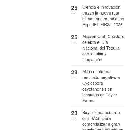
25
Ciencia e innovación
trazan la nueva ruta
JUL
alimentaria mundial en
Expo IFT FIRST 2026
25
Mission Craft Cocktails
celebra el Día
JUL
Nacional del Tequila
con su última
innovación
23
México informa
resultado negativo a
JUL
Cyclospora
cayetanensis en
lechugas de Taylor
Farms
23
Bayer firma acuerdo
con RAGT para
JUL
comercializar a gran
escala trigo híbrido en