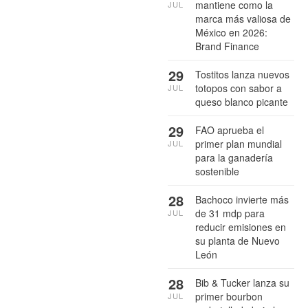
mantiene como la
JUL
marca más valiosa de
México en 2026:
Brand Finance
29
Tostitos lanza nuevos
totopos con sabor a
JUL
queso blanco picante
29
FAO aprueba el
primer plan mundial
JUL
para la ganadería
sostenible
28
Bachoco invierte más
de 31 mdp para
JUL
reducir emisiones en
su planta de Nuevo
León
28
Bib & Tucker lanza su
primer bourbon
JUL