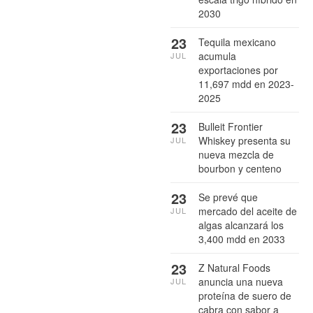
2030
23
Tequila mexicano
acumula
JUL
exportaciones por
11,697 mdd en 2023-
2025
23
Bulleit Frontier
Whiskey presenta su
JUL
nueva mezcla de
bourbon y centeno
23
Se prevé que
mercado del aceite de
JUL
algas alcanzará los
3,400 mdd en 2033
23
Z Natural Foods
anuncia una nueva
JUL
proteína de suero de
cabra con sabor a