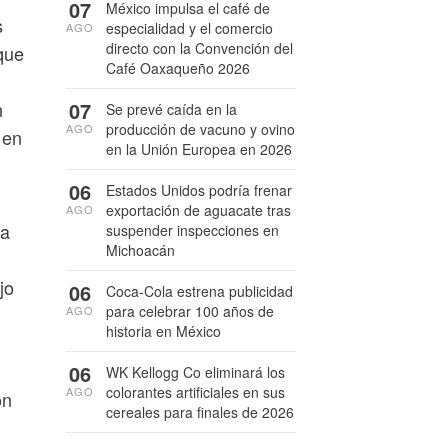
07
México impulsa el café de
s
especialidad y el comercio
AGO
directo con la Convención del
que
Café Oaxaqueño 2026
07
n
Se prevé caída en la
producción de vacuno y ovino
AGO
 en
en la Unión Europea en 2026
06
Estados Unidos podría frenar
exportación de aguacate tras
AGO
 a
suspender inspecciones en
Michoacán
jo
06
Coca-Cola estrena publicidad
para celebrar 100 años de
AGO
historia en México
;
06
WK Kellogg Co eliminará los
colorantes artificiales en sus
AGO
ón
cereales para finales de 2026