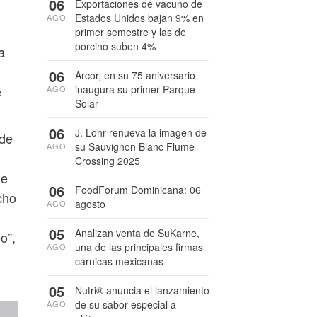
06
Exportaciones de vacuno de
Estados Unidos bajan 9% en
AGO
primer semestre y las de
porcino suben 4%
a
06
Arcor, en su 75 aniversario
inaugura su primer Parque
e
AGO
Solar
06
J. Lohr renueva la imagen de
 de
su Sauvignon Blanc Flume
AGO
Crossing 2025
ue
06
FoodForum Dominicana: 06
cho
agosto
AGO
05
Analizan venta de SuKarne,
o”,
una de las principales firmas
AGO
cárnicas mexicanas
05
Nutri® anuncia el lanzamiento
de su sabor especial a
AGO