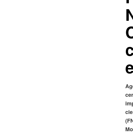
c
Ag
ce
im
ci
(F
Mo