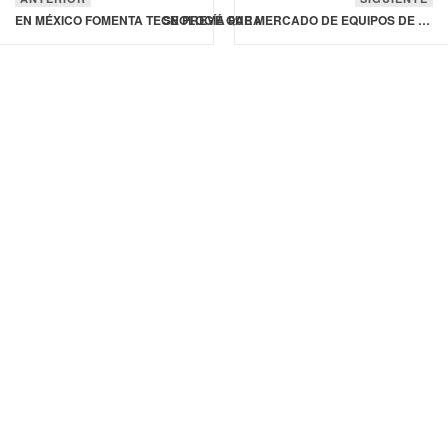
EN MÉXICO FOMENTA TECNOLOGÍA PARA CULTIVAR AHUAUTLE (AMARANTO) COMO ALTERNATIVA DE ALIMENTO
SE PREVÉ QUE MERCADO DE EQUIPOS DE PROCESAMIENTO DE SNACKS VALGA 1,900 MDD EN 2031