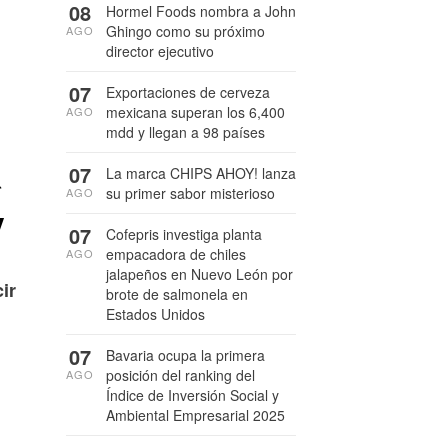
08
Hormel Foods nombra a John
Ghingo como su próximo
AGO
director ejecutivo
07
Exportaciones de cerveza
mexicana superan los 6,400
AGO
mdd y llegan a 98 países
a
07
La marca CHIPS AHOY! lanza
su primer sabor misterioso
AGO
y
07
Cofepris investiga planta
empacadora de chiles
AGO
jalapeños en Nuevo León por
ir
brote de salmonela en
Estados Unidos
07
Bavaria ocupa la primera
posición del ranking del
AGO
Índice de Inversión Social y
Ambiental Empresarial 2025