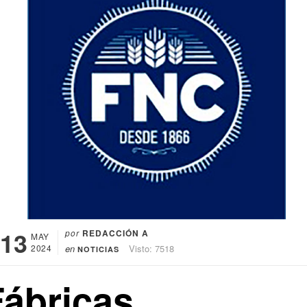
13
por
REDACCIÓN A
MAY
2024
en
Visto: 7518
NOTICIAS
Fábricas