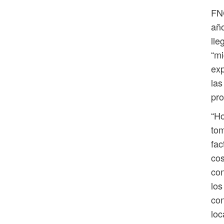
FNC
año
lle
“mi
exp
las
pro
“Ho
tom
fac
cos
con
los
con
loc