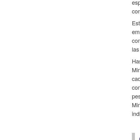
esp
co
Est
emp
com
las
Has
Min
cad
con
pes
Min
ind