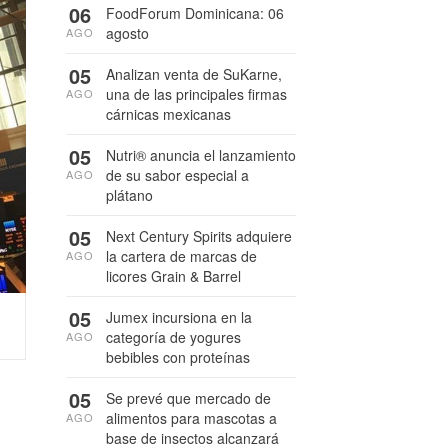
06
FoodForum Dominicana: 06
agosto
AGO
05
Analizan venta de SuKarne,
una de las principales firmas
AGO
cárnicas mexicanas
05
Nutri® anuncia el lanzamiento
de su sabor especial a
AGO
plátano
05
Next Century Spirits adquiere
la cartera de marcas de
AGO
licores Grain & Barrel
05
Jumex incursiona en la
categoría de yogures
AGO
bebibles con proteínas
05
Se prevé que mercado de
alimentos para mascotas a
AGO
base de insectos alcanzará