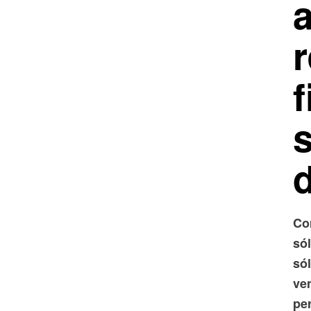
f
d
Co
só
só
ven
per