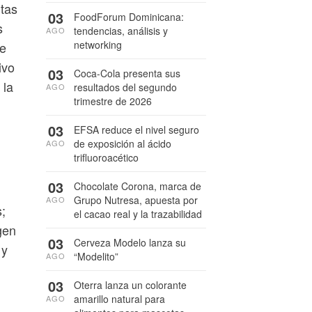
ntas
03
FoodForum Dominicana:
s
tendencias, análisis y
AGO
networking
de
ivo
03
Coca-Cola presenta sus
 la
resultados del segundo
AGO
trimestre de 2026
03
EFSA reduce el nivel seguro
de exposición al ácido
AGO
trifluoroacético
03
Chocolate Corona, marca de
Grupo Nutresa, apuesta por
AGO
;
el cacao real y la trazabilidad
gen
03
Cerveza Modelo lanza su
 y
“Modelito”
AGO
03
Oterra lanza un colorante
amarillo natural para
AGO