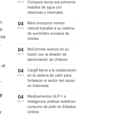
Company lanza sus primeros
AGO
helados de agua con
vitaminas y minerales
n
04
Mars incorpora mentol
natural trazable a su cadena
AGO
el
de suministro europea de
tos
chicles
.
04
McCormick avanza en su
fusión con la división de
AGO
alimentación de Unilever
 el
04
Cargill llama a la colaboración
en la cadena de valor para
AGO
,
fortalecer el sector del cacao
en Indonesia
 y
04
Medicamentos GLP-1 e
inteligencia artificial redefinen
AGO
consumo de pollo en Estados
r
Unidos