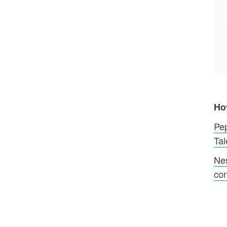
Ho
Pep
Tal
Nes
co