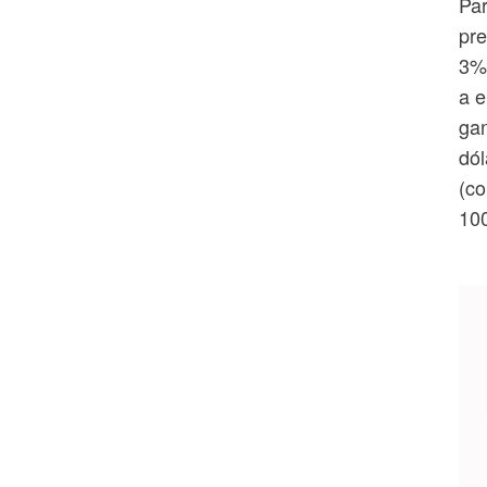
Par
pre
3%;
a e
gan
dól
(co
100