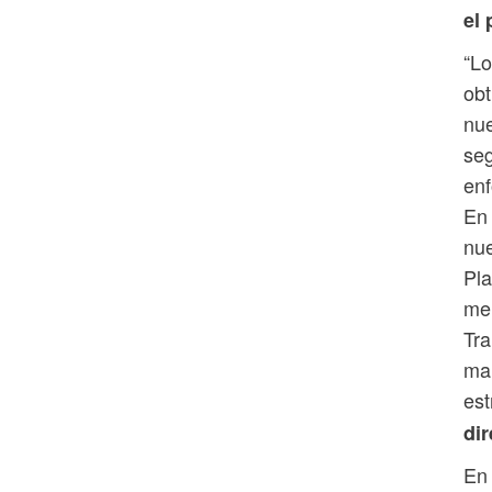
el 
“Lo
obt
nue
se
enf
En 
nue
Pla
mer
Tra
man
est
dir
En 