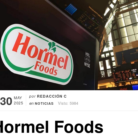
30
por
REDACCIÓN C
MAY
2025
en
Visto: 5984
NOTICIAS
Hormel Foods