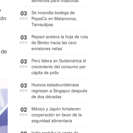
alimentos para mascotas
o
03
Se incendia bodega de
ión
PepsiCo en Matamoros,
AGO
Tamaulipas
03
Repsol acelera la hoja de ruta
de Bimbo hacia las cero
AGO
emisiones netas
 de
03
Perú lidera en Sudamérica el
crecimiento del consumo per
AGO
cápita de pollo
03
Huevos estadounidenses
regresan a Singapur después
AGO
de dos décadas
02
México y Japón fortalecen
cooperación en favor de la
AGO
seguridad alimentaria
India prohíbe la venta de