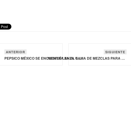
ANTERIOR
SIGUIENTE
PEPSICO MÉXICO SE ENCUENTRA EN EL TOP 5 DEL RANKING DE MERCO TALENTO
NESTLÉ LANZA GAMA DE MEZCLAS PARA RECETAS, COMIDAS Y CONDIMENTOS PARA COCINA MODERNA