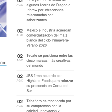
02
algunos licores de Diageo e
AGO
Inbrew por infracciones
relacionadas con
saborizantes
02
México e industria acuerdan
comercialización del maíz
AGO
blanco del ciclo Primavera-
Verano 2026
02
Tecate se posiciona entre las
cinco marcas más creativas
AGO
erco
del mundo
02
JBS firma acuerdo con
Highland Foods para reforzar
AGO
su presencia en Corea del
Sur
02
Tabañero es reconocida por
su compromiso con la
AGO
calidad, innovación y