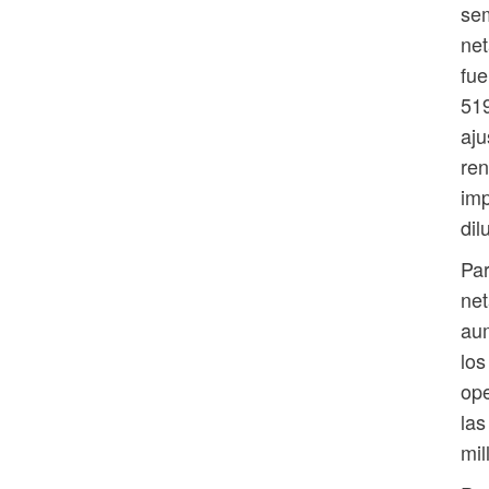
sem
net
fue
519
aju
ren
imp
dil
Par
net
aum
los
ope
las
mil