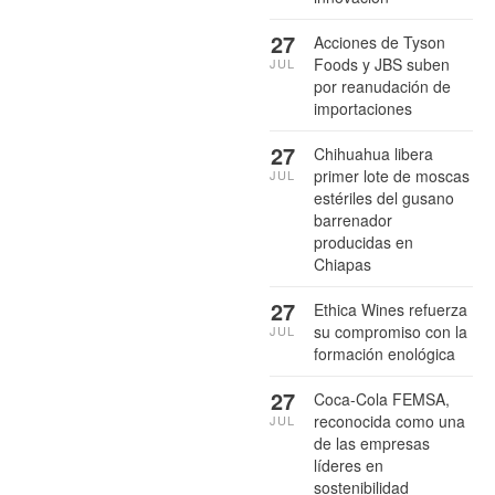
27
Acciones de Tyson
Foods y JBS suben
JUL
por reanudación de
importaciones
27
Chihuahua libera
primer lote de moscas
JUL
estériles del gusano
barrenador
producidas en
Chiapas
27
Ethica Wines refuerza
su compromiso con la
JUL
formación enológica
27
Coca-Cola FEMSA,
reconocida como una
JUL
de las empresas
líderes en
sostenibilidad