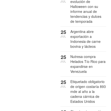
evolución de
JUL
Halloween con su
informe anual de
tendencias y dulces
de temporada
25
Argentina abre
exportación a
JUL
Indonesia de carne
bovina y lácteos
25
Nutresa compra
Helados Tío Rico para
JUL
expandirse en
Venezuela
25
Etiquetado obligatorio
de origen costaría 893
JUL
mde al año a la
cadena cárnica de
Estados Unidos