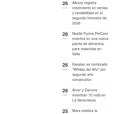
26
Alicorp registra
crecimiento en ventas
JUL
y rentabilidad en el
segundo trimestre de
2026
26
Nestlé Purina PetCare
invertirá en una nueva
JUL
planta de alimentos
para mascotas en
Italia
26
Kavalan es nombrado
"Whisky del Año" por
JUL
segundo año
consecutivo
26
Arcor y Danone
invertirán 70 mdd en
JUL
La Serenísima
25
Mars celebra la