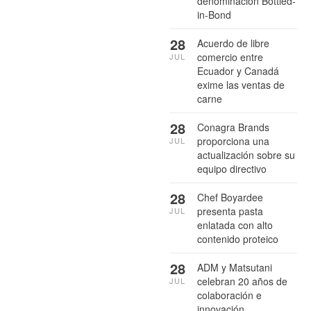
denominación Bottled-
in-Bond
28
Acuerdo de libre
comercio entre
JUL
Ecuador y Canadá
exime las ventas de
carne
28
Conagra Brands
proporciona una
JUL
actualización sobre su
equipo directivo
28
Chef Boyardee
presenta pasta
JUL
enlatada con alto
contenido proteico
28
ADM y Matsutani
celebran 20 años de
JUL
colaboración e
innovación