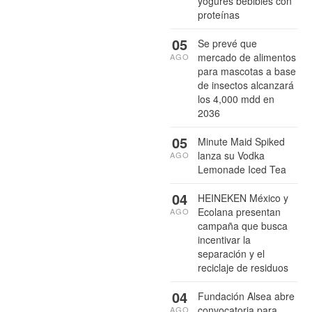
yogures bebibles con
proteínas
05
Se prevé que
mercado de alimentos
AGO
para mascotas a base
de insectos alcanzará
los 4,000 mdd en
2036
05
Minute Maid Spiked
lanza su Vodka
AGO
Lemonade Iced Tea
04
HEINEKEN México y
Ecolana presentan
AGO
campaña que busca
incentivar la
separación y el
reciclaje de residuos
04
Fundación Alsea abre
convocatoria para
AGO