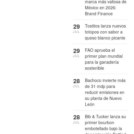
marca más valiosa de
México en 2026:
Brand Finance
29
Tostitos lanza nuevos
totopos con sabor a
JUL
queso blanco picante
29
FAO aprueba el
primer plan mundial
JUL
para la ganadería
sostenible
28
Bachoco invierte más
de 31 mdp para
JUL
reducir emisiones en
su planta de Nuevo
León
28
Bib & Tucker lanza su
primer bourbon
JUL
embotellado bajo la