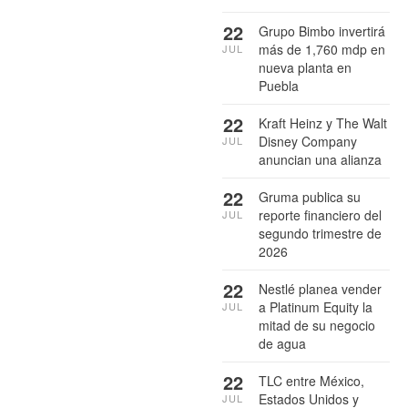
22
Grupo Bimbo invertirá
más de 1,760 mdp en
JUL
nueva planta en
Puebla
22
Kraft Heinz y The Walt
Disney Company
JUL
anuncian una alianza
22
Gruma publica su
reporte financiero del
JUL
segundo trimestre de
2026
22
Nestlé planea vender
a Platinum Equity la
JUL
mitad de su negocio
de agua
22
TLC entre México,
Estados Unidos y
JUL