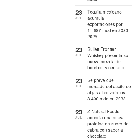
23
Tequila mexicano
acumula
JUL
exportaciones por
11,697 mdd en 2023-
2025
23
Bulleit Frontier
Whiskey presenta su
JUL
nueva mezcla de
bourbon y centeno
23
Se prevé que
mercado del aceite de
JUL
algas alcanzará los
3,400 mdd en 2033
23
Z Natural Foods
anuncia una nueva
JUL
proteína de suero de
cabra con sabor a
chocolate