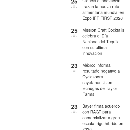
25
Ciencia e innovación
trazan la nueva ruta
JUL
alimentaria mundial en
Expo IFT FIRST 2026
25
Mission Craft Cocktails
celebra el Día
JUL
Nacional del Tequila
con su última
innovación
23
México informa
resultado negativo a
JUL
Cyclospora
cayetanensis en
lechugas de Taylor
Farms
23
Bayer firma acuerdo
con RAGT para
JUL
comercializar a gran
escala trigo híbrido en
2030