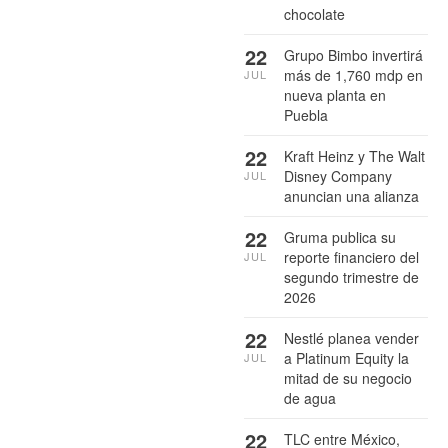
chocolate
22
Grupo Bimbo invertirá
más de 1,760 mdp en
JUL
nueva planta en
Puebla
22
Kraft Heinz y The Walt
Disney Company
JUL
anuncian una alianza
22
Gruma publica su
reporte financiero del
JUL
segundo trimestre de
2026
22
Nestlé planea vender
a Platinum Equity la
JUL
mitad de su negocio
de agua
22
TLC entre México,