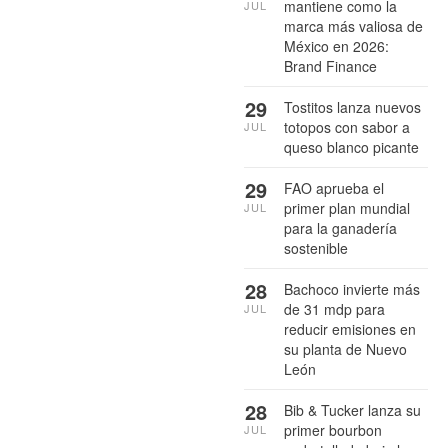
mantiene como la
JUL
marca más valiosa de
México en 2026:
Brand Finance
29
Tostitos lanza nuevos
totopos con sabor a
JUL
queso blanco picante
29
FAO aprueba el
primer plan mundial
JUL
para la ganadería
sostenible
28
Bachoco invierte más
de 31 mdp para
JUL
reducir emisiones en
su planta de Nuevo
León
28
Bib & Tucker lanza su
primer bourbon
JUL