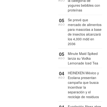
la categoría de
AGO
yogures bebibles con
proteínas
05
Se prevé que
mercado de alimentos
AGO
para mascotas a base
de insectos alcanzará
los 4,000 mdd en
2036
05
Minute Maid Spiked
lanza su Vodka
AGO
Lemonade Iced Tea
04
HEINEKEN México y
Ecolana presentan
AGO
campaña que busca
incentivar la
separación y el
reciclaje de residuos
04
Fundación Alsea abre