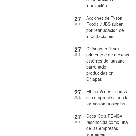
innovación
27
Acciones de Tyson
Foods y JBS suben
JUL
por reanudación de
importaciones
27
Chihuahua libera
primer lote de moscas
JUL
estériles del gusano
barrenador
producidas en
Chiapas
27
Ethica Wines refuerza
su compromiso con la
JUL
formación enológica
27
Coca-Cola FEMSA,
reconocida como una
JUL
de las empresas
líderes en