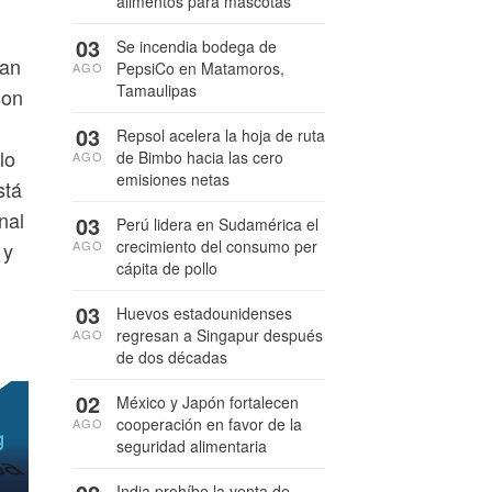
alimentos para mascotas
03
Se incendia bodega de
zan
PepsiCo en Matamoros,
AGO
Tamaulipas
son
03
Repsol acelera la hoja de ruta
lo
de Bimbo hacia las cero
AGO
emisiones netas
stá
nal
03
Perú lidera en Sudamérica el
crecimiento del consumo per
AGO
 y
cápita de pollo
03
Huevos estadounidenses
regresan a Singapur después
AGO
de dos décadas
02
México y Japón fortalecen
cooperación en favor de la
AGO
seguridad alimentaria
India prohíbe la venta de