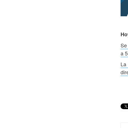
Ho
Se 
a 
La 
dir