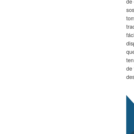
de 
sos
tom
tra
fác
dis
que
ten
de 
de