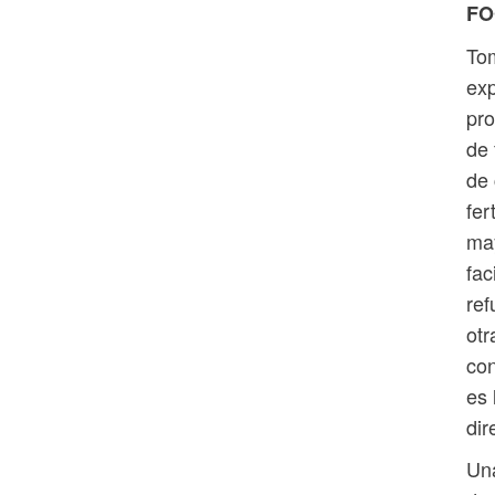
FO
Tom
exp
pr
de 
de 
fer
may
fac
ref
otr
con
es 
dir
Una