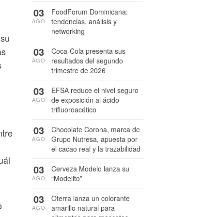
03
FoodForum Dominicana:
tendencias, análisis y
AGO
networking
 su
03
as
Coca-Cola presenta sus
resultados del segundo
AGO
s
trimestre de 2026
03
EFSA reduce el nivel seguro
de exposición al ácido
AGO
trifluoroacético
03
Chocolate Corona, marca de
ntre
Grupo Nutresa, apuesta por
AGO
el cacao real y la trazabilidad
uál
03
Cerveza Modelo lanza su
“Modelito”
AGO
03
Oterra lanza un colorante
o
amarillo natural para
AGO