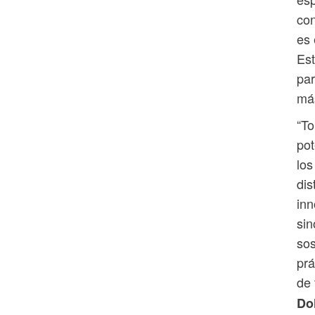
con
es
Est
par
más
“To
pot
los
dis
inn
sin
sos
prá
de
Doh