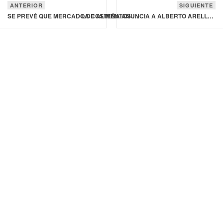
ANTERIOR
SIGUIENTE
SE PREVÉ QUE MERCADO DE ALIMENTOS RICOS EN PROTEÍNAS CREZCA A 50,200 MDD 2028
LA COSTEÑA ANUNCIA A ALBERTO ARELLANO COMO SU NUEVO DIRECTOR GENERAL