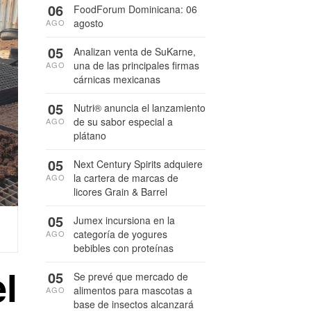
06
FoodForum Dominicana: 06
agosto
AGO
05
Analizan venta de SuKarne,
una de las principales firmas
AGO
cárnicas mexicanas
05
Nutri® anuncia el lanzamiento
de su sabor especial a
AGO
plátano
05
Next Century Spirits adquiere
la cartera de marcas de
AGO
licores Grain & Barrel
05
Jumex incursiona en la
categoría de yogures
AGO
bebibles con proteínas
l
05
Se prevé que mercado de
alimentos para mascotas a
AGO
base de insectos alcanzará