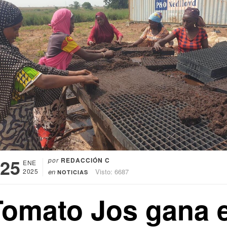
25
por
REDACCIÓN C
ENE
2025
en
Visto: 6687
NOTICIAS
Tomato Jos gana e