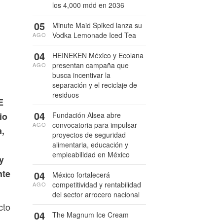
los 4,000 mdd en 2036
05
Minute Maid Spiked lanza su
Vodka Lemonade Iced Tea
AGO
04
HEINEKEN México y Ecolana
presentan campaña que
AGO
busca incentivar la
separación y el reciclaje de
residuos
E
04
Fundación Alsea abre
io
convocatoria para impulsar
AGO
a,
proyectos de seguridad
alimentaria, educación y
empleabilidad en México
y
nte
04
México fortalecerá
competitividad y rentabilidad
AGO
del sector arrocero nacional
cto
04
The Magnum Ice Cream