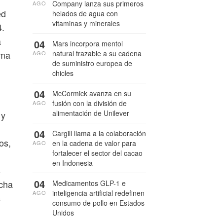
Company lanza sus primeros
AGO
ed
helados de agua con
vitaminas y minerales
4.
a
04
Mars incorpora mentol
natural trazable a su cadena
rma
AGO
de suministro europea de
chicles
04
McCormick avanza en su
fusión con la división de
AGO
alimentación de Unilever
 y
04
Cargill llama a la colaboración
os,
en la cadena de valor para
AGO
fortalecer el sector del cacao
en Indonesia
s
04
echa
Medicamentos GLP-1 e
inteligencia artificial redefinen
AGO
s
consumo de pollo en Estados
Unidos