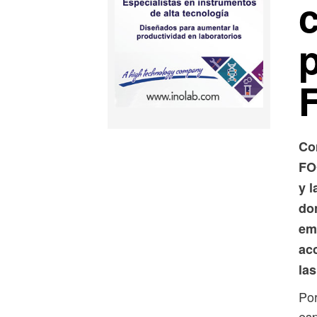
Co
FO
y l
do
em
ac
la
Por
esp