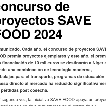
concurso de
proyectos SAVE
FOOD 2024
municado.
Cada año, el concurso de proyectos SAV
OD premia proyectos ejemplares y este año, el prem
a financiación de 10 mil euros se destinarán a Nigeri
nde una combinación de tecnología moderna,
balajes para el transporte, programas de educación 
ceso directo al mercado ha reducido significativame
s pérdidas post cosecha.
 segunda vez, la iniciativa SAVE FOOD apoya un proye
ecífico de uno de sus miembros en el marco de su