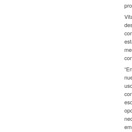
pro
Vit
des
com
est
med
con
“En
nue
uso
con
eso
opc
nec
em