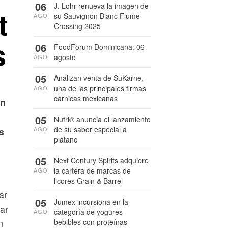
06
J. Lohr renueva la imagen de
t
su Sauvignon Blanc Flume
AGO
Crossing 2025
s
06
FoodForum Dominicana: 06
agosto
AGO
05
Analizan venta de SuKarne,
una de las principales firmas
AGO
cárnicas mexicanas
un
05
Nutri® anuncia el lanzamiento
de su sabor especial a
AGO
s
plátano
05
Next Century Spirits adquiere
la cartera de marcas de
AGO
licores Grain & Barrel
ar
05
Jumex incursiona en la
ar
categoría de yogures
AGO
n
bebibles con proteínas