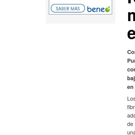
m
Co
Pur
co
ba
en 
Los
fib
ada
de 
una