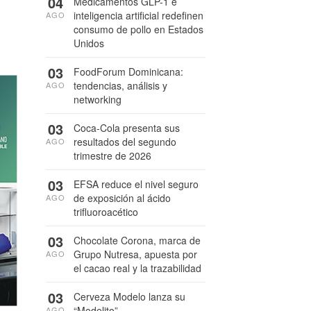
04
Medicamentos GLP-1 e
inteligencia artificial redefinen
AGO
consumo de pollo en Estados
Unidos
03
FoodForum Dominicana:
tendencias, análisis y
AGO
networking
03
Coca-Cola presenta sus
resultados del segundo
AGO
trimestre de 2026
03
EFSA reduce el nivel seguro
de exposición al ácido
AGO
trifluoroacético
03
Chocolate Corona, marca de
Grupo Nutresa, apuesta por
AGO
el cacao real y la trazabilidad
03
Cerveza Modelo lanza su
“Modelito”
AGO