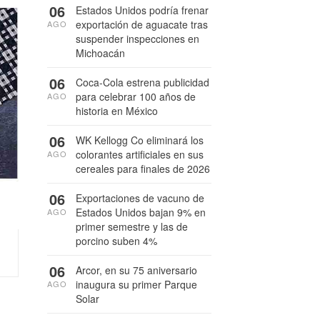
06
Estados Unidos podría frenar
exportación de aguacate tras
AGO
suspender inspecciones en
Michoacán
06
Coca-Cola estrena publicidad
para celebrar 100 años de
AGO
historia en México
06
WK Kellogg Co eliminará los
colorantes artificiales en sus
AGO
cereales para finales de 2026
06
Exportaciones de vacuno de
Estados Unidos bajan 9% en
AGO
primer semestre y las de
porcino suben 4%
06
Arcor, en su 75 aniversario
inaugura su primer Parque
AGO
Solar