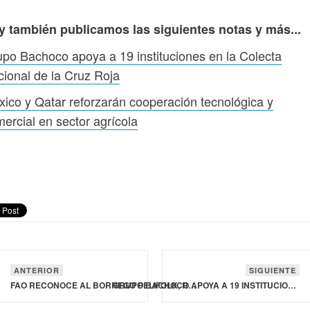
y también publicamos las siguientes notas y más...
po Bachoco apoya a 19 instituciones en la Colecta
ional de la Cruz Roja
ico y Qatar reforzarán cooperación tecnológica y
ercial en sector agrícola
ANTERIOR
SIGUIENTE
FAO RECONOCE AL BORREGO PELIFOLK, RAZA MEXICANA, AL INCORPORARLO AL SISTEMA MUNDIAL DE INFORMACIÓN DE LA DIVERSIDAD DE ANIMALES DOMÉSTICOS
GRUPO BACHOCO APOYA A 19 INSTITUCIONES EN LA COLECTA NACIONAL DE LA CRUZ ROJA