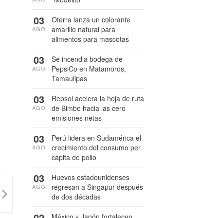
03
Oterra lanza un colorante
amarillo natural para
AGO
alimentos para mascotas
03
Se incendia bodega de
PepsiCo en Matamoros,
AGO
Tamaulipas
03
Repsol acelera la hoja de ruta
de Bimbo hacia las cero
AGO
emisiones netas
03
Perú lidera en Sudamérica el
crecimiento del consumo per
AGO
cápita de pollo
03
Huevos estadounidenses
regresan a Singapur después
AGO
de dos décadas
02
México y Japón fortalecen