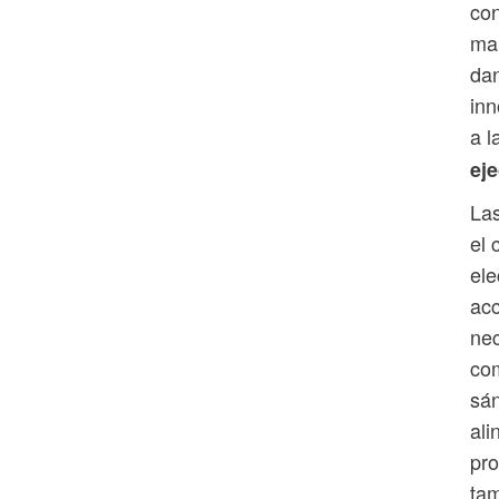
con
man
dan
inn
a l
ej
Las
el 
ele
acc
nec
com
sán
ali
pro
tam