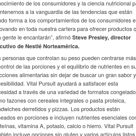
ocimiento de los consumidores y la ciencia nutricional p
tenernos a la vanguardia de las tendencias que están
do forma a los comportamientos de los consumidores e
ovando en toda nuestra cartera para ofrecer productos 
a gente le encantarán”, afirmó
Steve Presley, director
ecutivo de Nestlé Norteamérica.
 personas que controlan su peso pueden centrarse más
control de las porciones y el equilibrio de nutrientes en s
cciones alimentarias sin dejar de buscar un gran sabor y
esibilidad. Vital Pursuit ayudará a satisfacer esta
esidad a través de una variedad de formatos congelado
o tazones con cereales integrales o pasta proteica,
dwiches derretidos y pizzas. Los productos están
neados en porciones e incluyen nutrientes esenciales c
teínas, vitamina A, potasio, calcio o hierro. Vital Pursuit
bién incluye opciones sin gluten y varios artículos listos