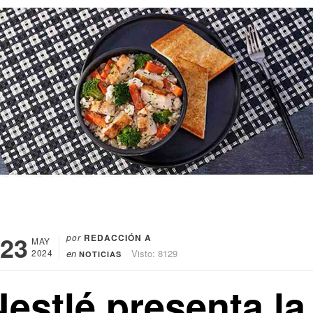
23
por
REDACCIÓN A
MAY
2024
en
Visto: 8129
NOTICIAS
estlé presenta la