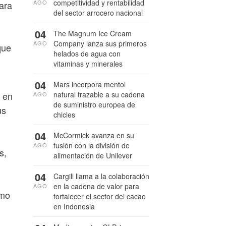
competitividad y rentabilidad
AGO
ara
del sector arrocero nacional
04
The Magnum Ice Cream
Company lanza sus primeros
AGO
que
helados de agua con
vitaminas y minerales
04
Mars incorpora mentol
natural trazable a su cadena
 en
AGO
de suministro europea de
us
chicles
04
McCormick avanza en su
fusión con la división de
AGO
s,
alimentación de Unilever
04
Cargill llama a la colaboración
en la cadena de valor para
AGO
omo
fortalecer el sector del cacao
en Indonesia