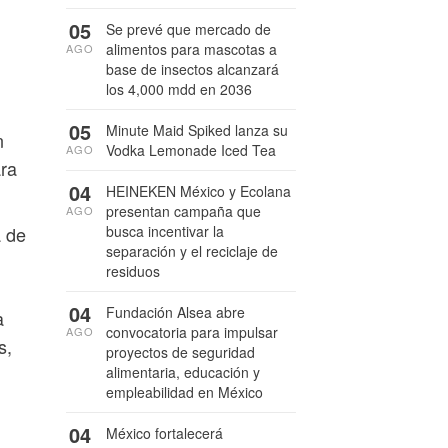
05
Se prevé que mercado de
alimentos para mascotas a
AGO
base de insectos alcanzará
los 4,000 mdd en 2036
05
Minute Maid Spiked lanza su
n
Vodka Lemonade Iced Tea
AGO
ara
04
HEINEKEN México y Ecolana
presentan campaña que
AGO
busca incentivar la
a de
separación y el reciclaje de
residuos
04
Fundación Alsea abre
a
convocatoria para impulsar
AGO
s,
proyectos de seguridad
alimentaria, educación y
empleabilidad en México
04
México fortalecerá