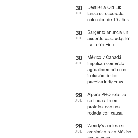
30
Destilería Old Elk
lanza su esperada
JUL
colección de 10 años
30
Sargento anuncia un
acuerdo para adquirir
JUL
La Terra Fina
30
México y Canadá
impulsan comercio
JUL
agroalimentario con
inclusión de los
pueblos indígenas
29
Alpura PRO relanza
su línea alta en
JUL
proteína con una
rodada con causa
29
Wendy’s acelera su
crecimiento en México
JUL
con nuevos