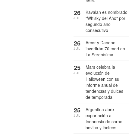
26
Kavalan es nombrado
"Whisky del Año" por
JUL
segundo año
consecutivo
26
Arcor y Danone
invertirán 70 mdd en
JUL
La Serenísima
25
Mars celebra la
evolución de
JUL
Halloween con su
informe anual de
tendencias y dulces
de temporada
25
Argentina abre
exportación a
JUL
Indonesia de carne
bovina y lácteos