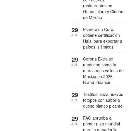
restaurantes en
Guadalajara y Ciudad
de México
29
Esmeralda Corp.
obtiene certificación
JUL
Halal para exportar a
países islámicos
29
Corona Extra se
mantiene como la
JUL
marca más valiosa de
México en 2026:
Brand Finance
29
Tostitos lanza nuevos
totopos con sabor a
JUL
queso blanco picante
29
FAO aprueba el
primer plan mundial
JUL
para la ganadería