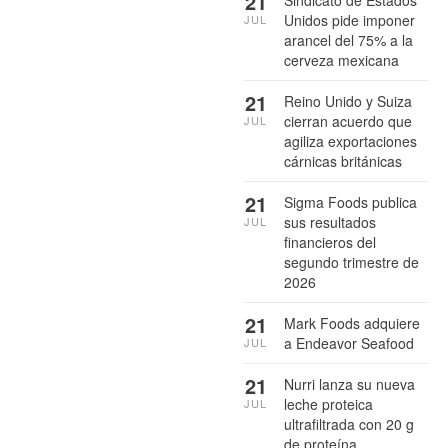
21
Unidos pide imponer
JUL
arancel del 75% a la
cerveza mexicana
21
Reino Unido y Suiza
cierran acuerdo que
JUL
agiliza exportaciones
cárnicas británicas
21
Sigma Foods publica
sus resultados
JUL
financieros del
segundo trimestre de
2026
21
Mark Foods adquiere
a Endeavor Seafood
JUL
21
Nurri lanza su nueva
leche proteica
JUL
ultrafiltrada con 20 g
de proteína