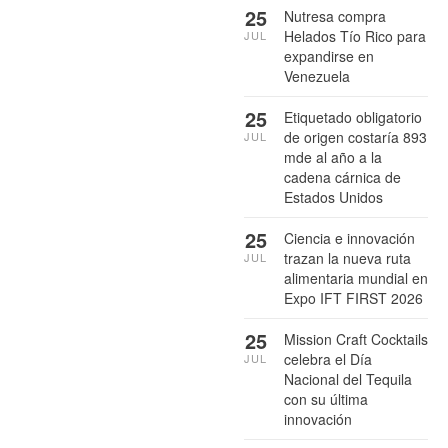
25
Nutresa compra
Helados Tío Rico para
JUL
expandirse en
Venezuela
25
Etiquetado obligatorio
de origen costaría 893
JUL
mde al año a la
cadena cárnica de
Estados Unidos
25
Ciencia e innovación
trazan la nueva ruta
JUL
alimentaria mundial en
Expo IFT FIRST 2026
25
Mission Craft Cocktails
celebra el Día
JUL
Nacional del Tequila
con su última
innovación