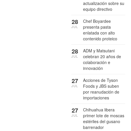
actualización sobre su
equipo directivo
28
Chef Boyardee
presenta pasta
JUL
enlatada con alto
contenido proteico
28
ADM y Matsutani
celebran 20 años de
JUL
colaboración e
innovación
27
Acciones de Tyson
Foods y JBS suben
JUL
por reanudación de
importaciones
27
Chihuahua libera
primer lote de moscas
JUL
estériles del gusano
barrenador