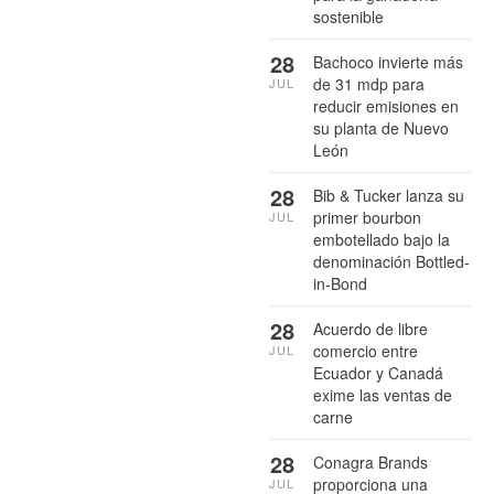
sostenible
28
Bachoco invierte más
de 31 mdp para
JUL
reducir emisiones en
su planta de Nuevo
León
28
Bib & Tucker lanza su
primer bourbon
JUL
embotellado bajo la
denominación Bottled-
in-Bond
28
Acuerdo de libre
comercio entre
JUL
Ecuador y Canadá
exime las ventas de
carne
28
Conagra Brands
proporciona una
JUL