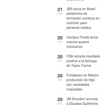
21
JBS lanza en Brasil
plataforma de
JUL
formación continua en
nutrición para
personal médico
20
Cacique Foods lanza
nuevos quesos
JUL
mexicanos
20
FDA retracta resultado
positivo a la lechuga
JUL
de Taylor Farms
20
Fortalecen en México
producción de frijol
JUL
con variedades
mejoradas
20
JM Smucker anuncia
a Douglas Guilherme
JUL