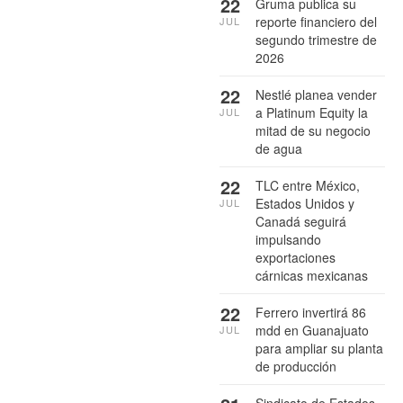
22
Gruma publica su
reporte financiero del
JUL
segundo trimestre de
2026
22
Nestlé planea vender
a Platinum Equity la
JUL
mitad de su negocio
de agua
22
TLC entre México,
Estados Unidos y
JUL
Canadá seguirá
impulsando
exportaciones
cárnicas mexicanas
22
Ferrero invertirá 86
mdd en Guanajuato
JUL
para ampliar su planta
de producción
Sindicato de Estados