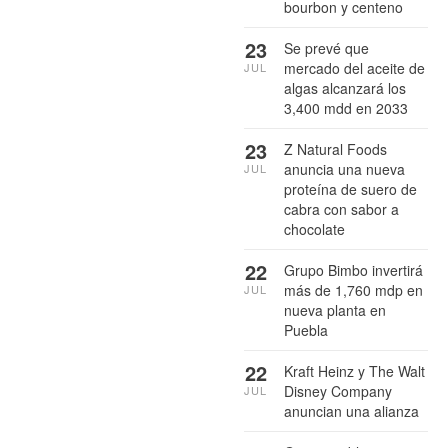
bourbon y centeno
23
Se prevé que
mercado del aceite de
JUL
algas alcanzará los
3,400 mdd en 2033
23
Z Natural Foods
anuncia una nueva
JUL
proteína de suero de
cabra con sabor a
chocolate
22
Grupo Bimbo invertirá
más de 1,760 mdp en
JUL
nueva planta en
Puebla
22
Kraft Heinz y The Walt
Disney Company
JUL
anuncian una alianza