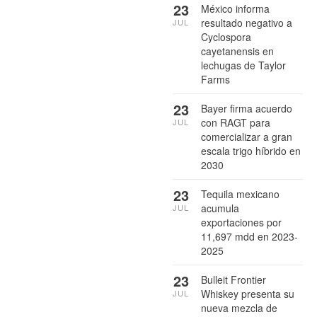
23
México informa
resultado negativo a
JUL
Cyclospora
cayetanensis en
lechugas de Taylor
Farms
23
Bayer firma acuerdo
con RAGT para
JUL
comercializar a gran
escala trigo híbrido en
2030
23
Tequila mexicano
acumula
JUL
exportaciones por
11,697 mdd en 2023-
2025
23
Bulleit Frontier
Whiskey presenta su
JUL
nueva mezcla de