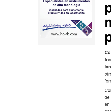
p
Co
fr
la
ofr
for
Con
de 
en 
beb