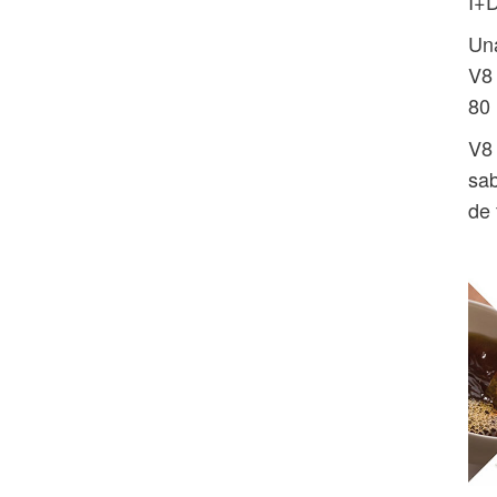
I+D
Una
V8 
80 
V8 
sab
de 