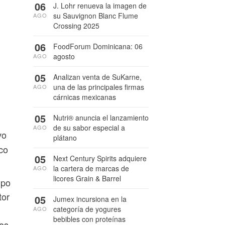
06
J. Lohr renueva la imagen de
su Sauvignon Blanc Flume
AGO
Crossing 2025
06
FoodForum Dominicana: 06
agosto
AGO
05
Analizan venta de SuKarne,
una de las principales firmas
AGO
cárnicas mexicanas
05
Nutri® anuncia el lanzamiento
de su sabor especial a
AGO
vo
plátano
co
05
Next Century Spirits adquiere
la cartera de marcas de
AGO
licores Grain & Barrel
ipo
tor
05
Jumex incursiona en la
categoría de yogures
AGO
bebibles con proteínas
los