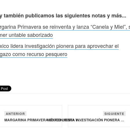
y también publicamos las siguientes notas y más...
garina Primavera se reinventa y lanza “Canela y Miel”, 
mer untable saborizado
ico lidera investigación pionera para aprovechar el
rgazo como recurso pesquero
ANTERIOR
SIGUIENTE
MARGARINA PRIMAVERA SE REINVENTA Y LANZA “CANELA Y MIEL”, SU PRIMER UNTABLE SABORIZADO
MÉXICO LIDERA INVESTIGACIÓN PIONERA PARA APROVECHAR EL SARGAZO COMO RECURSO PESQUERO