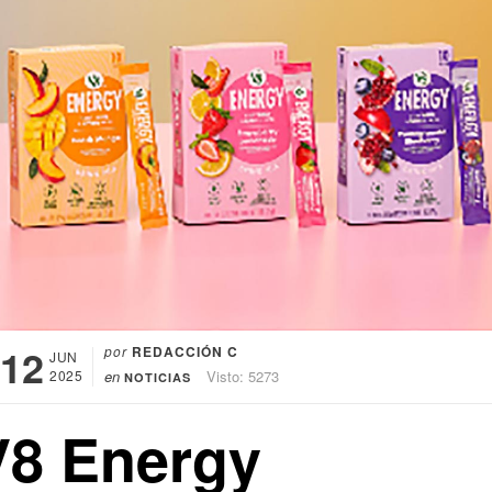
12
por
REDACCIÓN C
JUN
2025
en
Visto: 5273
NOTICIAS
V8 Energy