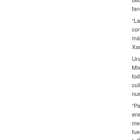
fa
“La
con
más
Xan
Una
Mix
tod
cul
nue
“Pa
ene
mez
fue