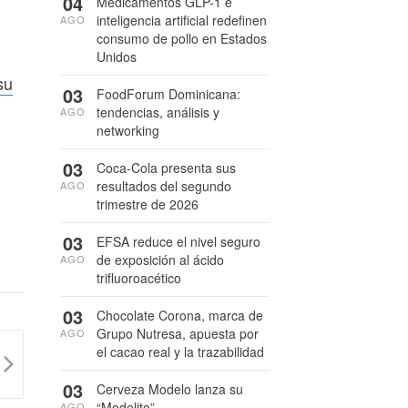
04
Medicamentos GLP-1 e
inteligencia artificial redefinen
AGO
consumo de pollo en Estados
Unidos
su
03
FoodForum Dominicana:
tendencias, análisis y
AGO
networking
03
Coca-Cola presenta sus
resultados del segundo
AGO
trimestre de 2026
03
EFSA reduce el nivel seguro
de exposición al ácido
AGO
trifluoroacético
03
Chocolate Corona, marca de
Grupo Nutresa, apuesta por
AGO
el cacao real y la trazabilidad
03
Cerveza Modelo lanza su
“Modelito”
AGO