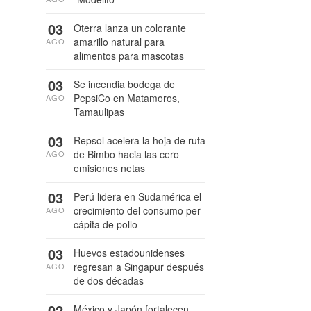
03
Oterra lanza un colorante
amarillo natural para
AGO
alimentos para mascotas
03
Se incendia bodega de
PepsiCo en Matamoros,
AGO
Tamaulipas
03
Repsol acelera la hoja de ruta
de Bimbo hacia las cero
AGO
emisiones netas
03
Perú lidera en Sudamérica el
crecimiento del consumo per
AGO
cápita de pollo
03
Huevos estadounidenses
regresan a Singapur después
AGO
de dos décadas
02
México y Japón fortalecen