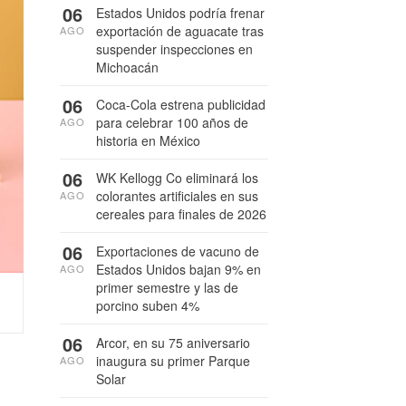
06
Estados Unidos podría frenar
exportación de aguacate tras
AGO
suspender inspecciones en
Michoacán
06
Coca-Cola estrena publicidad
para celebrar 100 años de
AGO
historia en México
06
WK Kellogg Co eliminará los
colorantes artificiales en sus
AGO
cereales para finales de 2026
06
Exportaciones de vacuno de
Estados Unidos bajan 9% en
AGO
primer semestre y las de
porcino suben 4%
06
Arcor, en su 75 aniversario
inaugura su primer Parque
AGO
Solar