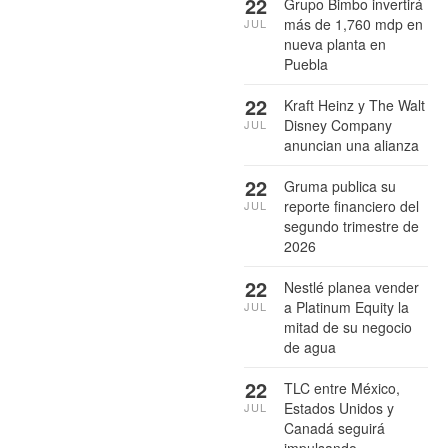
22
Grupo Bimbo invertirá
más de 1,760 mdp en
JUL
nueva planta en
Puebla
22
Kraft Heinz y The Walt
Disney Company
JUL
anuncian una alianza
22
Gruma publica su
reporte financiero del
JUL
segundo trimestre de
2026
22
Nestlé planea vender
a Platinum Equity la
JUL
mitad de su negocio
de agua
22
TLC entre México,
Estados Unidos y
JUL
Canadá seguirá
impulsando