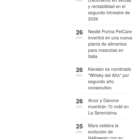
y rentabilidad en el
segundo trimestre de
2026
26
Nestlé Purina PetCare
invertirá en una nueva
JUL
planta de alimentos
para mascotas en
Italia
26
Kavalan es nombrado
"Whisky del Año" por
JUL
segundo año
consecutivo
26
Arcor y Danone
invertirán 70 mdd en
JUL
La Serenísima
25
Mars celebra la
evolución de
JUL
Halloween con su