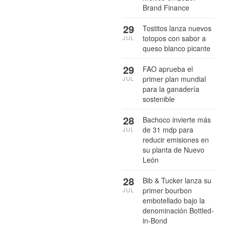
Brand Finance
29
Tostitos lanza nuevos
totopos con sabor a
JUL
queso blanco picante
29
FAO aprueba el
primer plan mundial
JUL
para la ganadería
sostenible
28
Bachoco invierte más
de 31 mdp para
JUL
reducir emisiones en
su planta de Nuevo
León
28
Bib & Tucker lanza su
primer bourbon
JUL
embotellado bajo la
denominación Bottled-
in-Bond