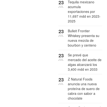
23
Tequila mexicano
acumula
JUL
exportaciones por
11,697 mdd en 2023-
2025
23
Bulleit Frontier
Whiskey presenta su
JUL
nueva mezcla de
bourbon y centeno
23
Se prevé que
mercado del aceite de
JUL
algas alcanzará los
3,400 mdd en 2033
23
Z Natural Foods
anuncia una nueva
JUL
proteína de suero de
cabra con sabor a
chocolate