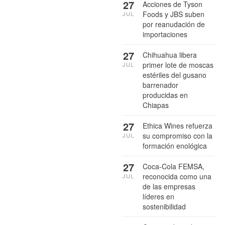
27
Acciones de Tyson
Foods y JBS suben
JUL
por reanudación de
importaciones
27
Chihuahua libera
primer lote de moscas
JUL
estériles del gusano
barrenador
producidas en
Chiapas
27
Ethica Wines refuerza
su compromiso con la
JUL
formación enológica
27
Coca-Cola FEMSA,
reconocida como una
JUL
de las empresas
líderes en
sostenibilidad