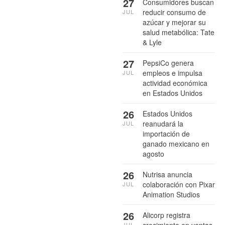
27
Consumidores buscan
reducir consumo de
JUL
azúcar y mejorar su
salud metabólica: Tate
& Lyle
27
PepsiCo genera
empleos e impulsa
JUL
actividad económica
en Estados Unidos
26
Estados Unidos
reanudará la
JUL
importación de
ganado mexicano en
agosto
26
Nutrisa anuncia
colaboración con Pixar
JUL
Animation Studios
26
Alicorp registra
crecimiento en ventas
JUL