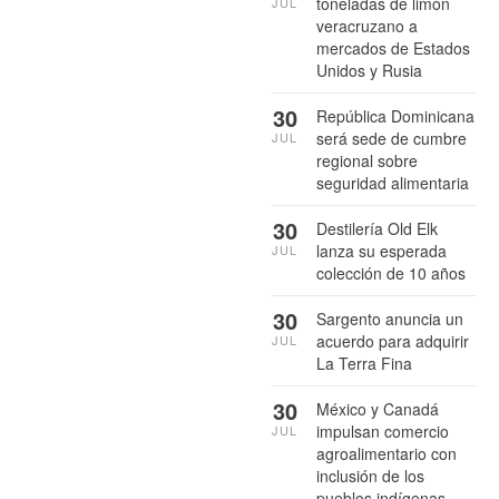
toneladas de limón
JUL
veracruzano a
mercados de Estados
Unidos y Rusia
30
República Dominicana
será sede de cumbre
JUL
regional sobre
seguridad alimentaria
30
Destilería Old Elk
lanza su esperada
JUL
colección de 10 años
30
Sargento anuncia un
acuerdo para adquirir
JUL
La Terra Fina
30
México y Canadá
impulsan comercio
JUL
agroalimentario con
inclusión de los
pueblos indígenas