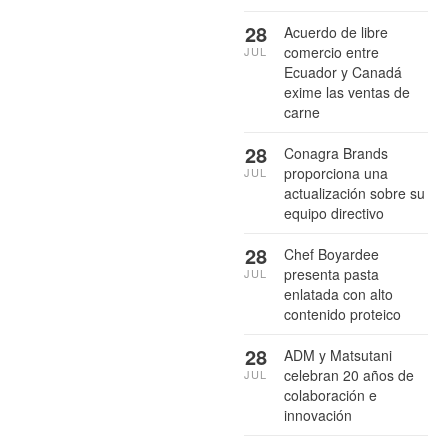
28
Acuerdo de libre
comercio entre
JUL
Ecuador y Canadá
exime las ventas de
carne
28
Conagra Brands
proporciona una
JUL
actualización sobre su
equipo directivo
28
Chef Boyardee
presenta pasta
JUL
enlatada con alto
contenido proteico
28
ADM y Matsutani
celebran 20 años de
JUL
colaboración e
innovación