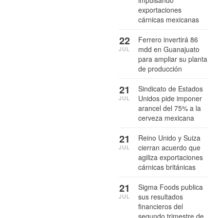
exportaciones
cárnicas mexicanas
22
Ferrero invertirá 86
mdd en Guanajuato
JUL
para ampliar su planta
de producción
21
Sindicato de Estados
Unidos pide imponer
JUL
arancel del 75% a la
cerveza mexicana
21
Reino Unido y Suiza
cierran acuerdo que
JUL
agiliza exportaciones
cárnicas británicas
21
Sigma Foods publica
sus resultados
JUL
financieros del
segundo trimestre de