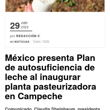
29
ABR
2025
por
REDACCIÓN C
en
Visto: 7239
NOTICIAS
México presenta Plan
de autosuficiencia de
leche al inaugurar
planta pasteurizadora
en Campeche
Comunicado. Claudia Sheinbaum, presidenta