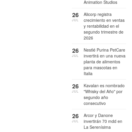
Animation Studios
26
Alicorp registra
crecimiento en ventas
JUL
y rentabilidad en el
segundo trimestre de
2026
26
Nestlé Purina PetCare
invertirá en una nueva
JUL
planta de alimentos
para mascotas en
Italia
26
Kavalan es nombrado
"Whisky del Año" por
JUL
segundo año
consecutivo
26
Arcor y Danone
invertirán 70 mdd en
JUL
La Serenísima