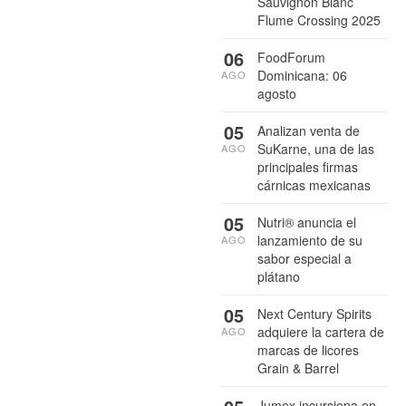
Sauvignon Blanc
Flume Crossing 2025
06
FoodForum
Dominicana: 06
AGO
agosto
05
Analizan venta de
SuKarne, una de las
AGO
principales firmas
cárnicas mexicanas
05
Nutri® anuncia el
lanzamiento de su
AGO
sabor especial a
plátano
05
Next Century Spirits
adquiere la cartera de
AGO
marcas de licores
Grain & Barrel
Jumex incursiona en