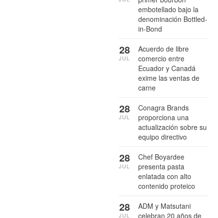
embotellado bajo la
denominación Bottled-
in-Bond
28
Acuerdo de libre
comercio entre
JUL
Ecuador y Canadá
exime las ventas de
carne
28
Conagra Brands
proporciona una
JUL
actualización sobre su
equipo directivo
28
Chef Boyardee
presenta pasta
JUL
enlatada con alto
contenido proteico
28
ADM y Matsutani
celebran 20 años de
JUL