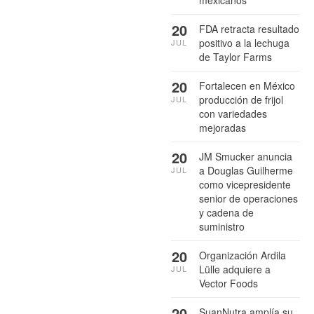
mexicanos
20
FDA retracta resultado
positivo a la lechuga
JUL
de Taylor Farms
20
Fortalecen en México
producción de frijol
JUL
con variedades
mejoradas
20
JM Smucker anuncia
a Douglas Guilherme
JUL
como vicepresidente
senior de operaciones
y cadena de
suministro
20
Organización Ardila
Lülle adquiere a
JUL
Vector Foods
20
SuanNutra amplía su