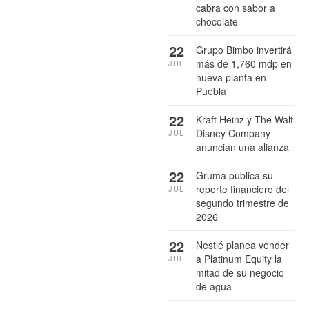
cabra con sabor a
chocolate
22
Grupo Bimbo invertirá
más de 1,760 mdp en
JUL
nueva planta en
Puebla
22
Kraft Heinz y The Walt
Disney Company
JUL
anuncian una alianza
22
Gruma publica su
reporte financiero del
JUL
segundo trimestre de
2026
22
Nestlé planea vender
a Platinum Equity la
JUL
mitad de su negocio
de agua