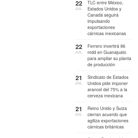
22
TLC entre México,
Estados Unidos y
JUL
Canadá seguirá
impulsando
exportaciones
cárnicas mexicanas
22
Ferrero invertirá 86
mdd en Guanajuato
JUL
para ampliar su planta
de producción
21
Sindicato de Estados
Unidos pide imponer
JUL
arancel del 75% a la
cerveza mexicana
21
Reino Unido y Suiza
cierran acuerdo que
JUL
agiliza exportaciones
cárnicas británicas