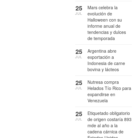
25
Mars celebra la
evolución de
JUL
Halloween con su
informe anual de
tendencias y dulces
de temporada
25
Argentina abre
exportación a
JUL
Indonesia de carne
bovina y lácteos
25
Nutresa compra
Helados Tío Rico para
JUL
expandirse en
Venezuela
25
Etiquetado obligatorio
de origen costaría 893
JUL
mde al año a la
cadena cárnica de
Estados Unidos