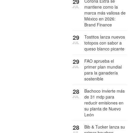
29
Corona Extra se
mantiene como la
JUL
marca más valiosa de
México en 2026:
Brand Finance
29
Tostitos lanza nuevos
totopos con sabor a
JUL
queso blanco picante
29
FAO aprueba el
primer plan mundial
JUL
para la ganadería
sostenible
28
Bachoco invierte más
de 31 mdp para
JUL
reducir emisiones en
su planta de Nuevo
León
28
Bib & Tucker lanza su
primer bourbon
JUL