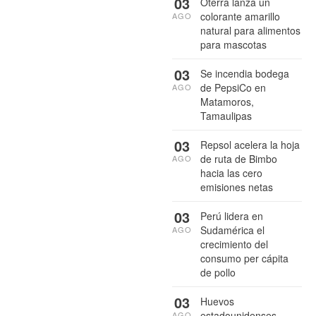
03
Oterra lanza un
colorante amarillo
AGO
natural para alimentos
para mascotas
03
Se incendia bodega
de PepsiCo en
AGO
Matamoros,
Tamaulipas
03
Repsol acelera la hoja
de ruta de Bimbo
AGO
hacia las cero
emisiones netas
03
Perú lidera en
Sudamérica el
AGO
crecimiento del
consumo per cápita
de pollo
03
Huevos
estadounidenses
AGO