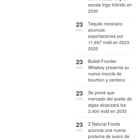
escala trigo híbrido en
2030
23
Tequila mexicano
acumula
JUL
exportaciones por
11,697 mdd en 2023-
2025
23
Bulleit Frontier
Whiskey presenta su
JUL
nueva mezcla de
bourbon y centeno
23
Se prevé que
mercado del aceite de
JUL
algas alcanzará los
3,400 mdd en 2033
23
Z Natural Foods
anuncia una nueva
JUL
proteína de suero de