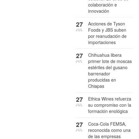
colaboración e
innovación
27
Acciones de Tyson
Foods y JBS suben
JUL
por reanudación de
importaciones
27
Chihuahua libera
primer lote de moscas
JUL
estériles del gusano
barrenador
producidas en
Chiapas
27
Ethica Wines refuerza
su compromiso con la
JUL
formación enológica
27
Coca-Cola FEMSA,
reconocida como una
JUL
de las empresas