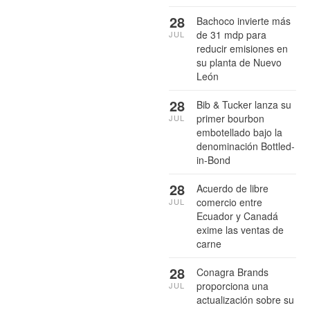
28
Bachoco invierte más
de 31 mdp para
JUL
reducir emisiones en
su planta de Nuevo
León
28
Bib & Tucker lanza su
primer bourbon
JUL
embotellado bajo la
denominación Bottled-
in-Bond
28
Acuerdo de libre
comercio entre
JUL
Ecuador y Canadá
exime las ventas de
carne
28
Conagra Brands
proporciona una
JUL
actualización sobre su