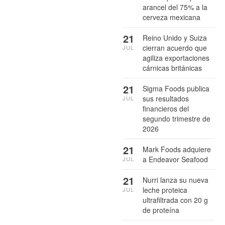
arancel del 75% a la
cerveza mexicana
21
Reino Unido y Suiza
cierran acuerdo que
JUL
agiliza exportaciones
cárnicas británicas
21
Sigma Foods publica
sus resultados
JUL
financieros del
segundo trimestre de
2026
21
Mark Foods adquiere
a Endeavor Seafood
JUL
21
Nurri lanza su nueva
leche proteica
JUL
ultrafiltrada con 20 g
de proteína