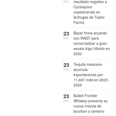
resultado negativo a
JUL
Cyclospora
cayetanensis en
lechugas de Taylor
Farms
23
Bayer firma acuerdo
con RAGT para
JUL
comercializar a gran
escala trigo híbrido en
2030
23
Tequila mexicano
acumula
JUL
exportaciones por
11,697 mdd en 2023-
2025
23
Bulleit Frontier
Whiskey presenta su
JUL
nueva mezcla de
bourbon y centeno