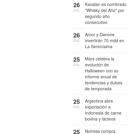
26
Kavalan es nombrado
"Whisky del Año" por
JUL
segundo año
consecutivo
26
Arcor y Danone
invertirán 70 mdd en
JUL
La Serenísima
25
Mars celebra la
evolución de
JUL
Halloween con su
informe anual de
tendencias y dulces
de temporada
25
Argentina abre
exportación a
JUL
Indonesia de carne
bovina y lácteos
25
Nutresa compra