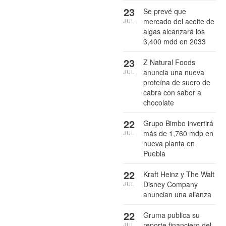
23
Se prevé que
mercado del aceite de
JUL
algas alcanzará los
3,400 mdd en 2033
23
Z Natural Foods
anuncia una nueva
JUL
proteína de suero de
cabra con sabor a
chocolate
22
Grupo Bimbo invertirá
más de 1,760 mdp en
JUL
nueva planta en
Puebla
22
Kraft Heinz y The Walt
Disney Company
JUL
anuncian una alianza
22
Gruma publica su
reporte financiero del
JUL