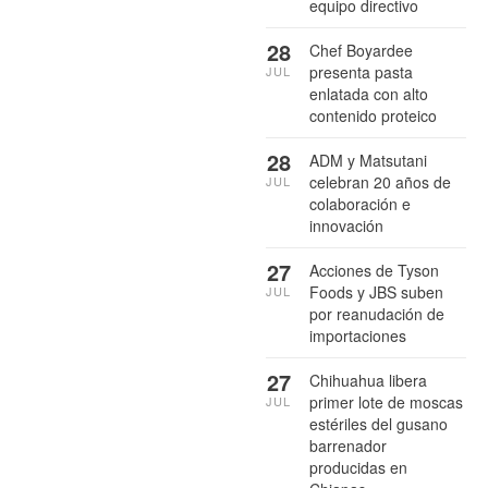
equipo directivo
28
Chef Boyardee
presenta pasta
JUL
enlatada con alto
contenido proteico
28
ADM y Matsutani
celebran 20 años de
JUL
colaboración e
innovación
27
Acciones de Tyson
Foods y JBS suben
JUL
por reanudación de
importaciones
27
Chihuahua libera
primer lote de moscas
JUL
estériles del gusano
barrenador
producidas en