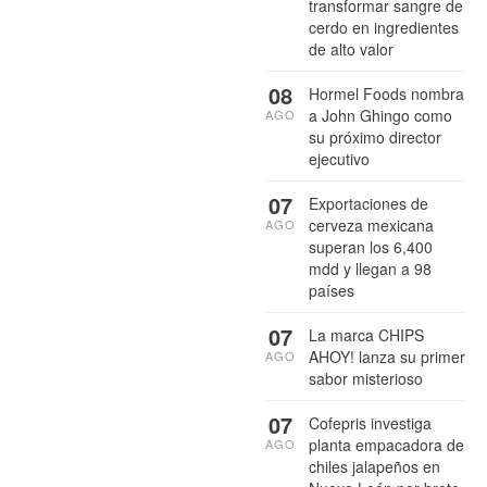
transformar sangre de
cerdo en ingredientes
de alto valor
08
Hormel Foods nombra
a John Ghingo como
AGO
su próximo director
ejecutivo
07
Exportaciones de
cerveza mexicana
AGO
superan los 6,400
mdd y llegan a 98
países
07
La marca CHIPS
AHOY! lanza su primer
AGO
sabor misterioso
07
Cofepris investiga
planta empacadora de
AGO
chiles jalapeños en