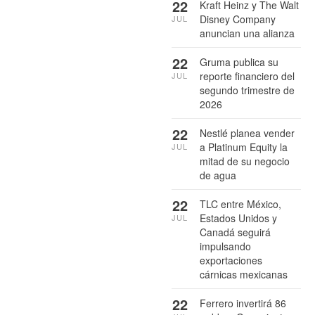
22
Kraft Heinz y The Walt
Disney Company
JUL
anuncian una alianza
22
Gruma publica su
reporte financiero del
JUL
segundo trimestre de
2026
22
Nestlé planea vender
a Platinum Equity la
JUL
mitad de su negocio
de agua
22
TLC entre México,
Estados Unidos y
JUL
Canadá seguirá
impulsando
exportaciones
cárnicas mexicanas
22
Ferrero invertirá 86