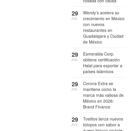
rodada con causa
29
Wendy’s acelera su
crecimiento en México
JUL
con nuevos
restaurantes en
Guadalajara y Ciudad
de México
29
Esmeralda Corp.
obtiene certificación
JUL
Halal para exportar a
países islámicos
29
Corona Extra se
mantiene como la
JUL
marca más valiosa de
México en 2026:
Brand Finance
29
Tostitos lanza nuevos
totopos con sabor a
JUL
queso blanco picante