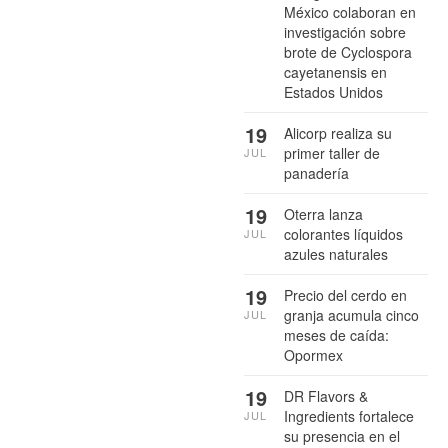
México colaboran en
investigación sobre
brote de Cyclospora
cayetanensis en
Estados Unidos
19
Alicorp realiza su
primer taller de
JUL
panadería
19
Oterra lanza
colorantes líquidos
JUL
azules naturales
19
Precio del cerdo en
granja acumula cinco
JUL
meses de caída:
Opormex
19
DR Flavors &
Ingredients fortalece
JUL
su presencia en el