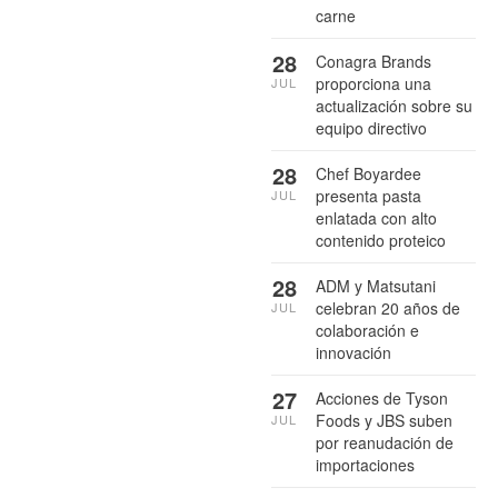
carne
28
Conagra Brands
proporciona una
JUL
actualización sobre su
equipo directivo
28
Chef Boyardee
presenta pasta
JUL
enlatada con alto
contenido proteico
28
ADM y Matsutani
celebran 20 años de
JUL
colaboración e
innovación
27
Acciones de Tyson
Foods y JBS suben
JUL
por reanudación de
importaciones