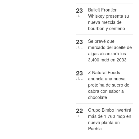
23
Bulleit Frontier
Whiskey presenta su
JUL
nueva mezcla de
bourbon y centeno
23
Se prevé que
mercado del aceite de
JUL
algas alcanzará los
3,400 mdd en 2033
23
Z Natural Foods
anuncia una nueva
JUL
proteína de suero de
cabra con sabor a
chocolate
22
Grupo Bimbo invertirá
más de 1,760 mdp en
JUL
nueva planta en
Puebla