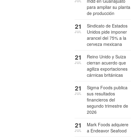
mdd en Guanajuato
JUL
para ampliar su planta
de producción
21
Sindicato de Estados
Unidos pide imponer
JUL
arancel del 75% a la
cerveza mexicana
21
Reino Unido y Suiza
cierran acuerdo que
JUL
agiliza exportaciones
cárnicas británicas
21
Sigma Foods publica
sus resultados
JUL
financieros del
segundo trimestre de
2026
21
Mark Foods adquiere
a Endeavor Seafood
JUL