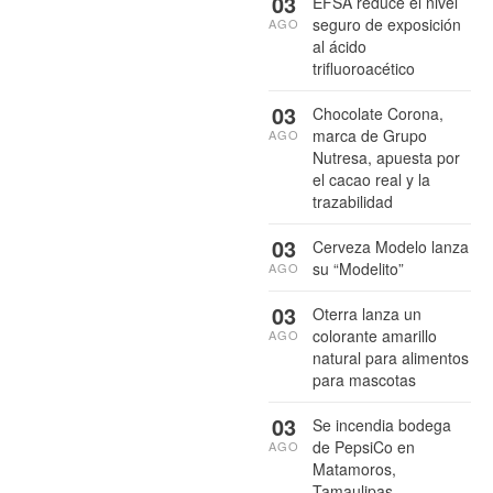
03
EFSA reduce el nivel
seguro de exposición
AGO
al ácido
trifluoroacético
03
Chocolate Corona,
marca de Grupo
AGO
Nutresa, apuesta por
el cacao real y la
trazabilidad
03
Cerveza Modelo lanza
su “Modelito”
AGO
03
Oterra lanza un
colorante amarillo
AGO
natural para alimentos
para mascotas
03
Se incendia bodega
de PepsiCo en
AGO
Matamoros,
Tamaulipas