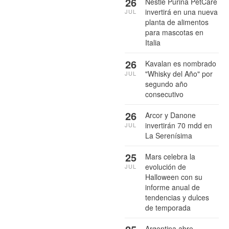
26
Nestlé Purina PetCare
invertirá en una nueva
JUL
planta de alimentos
para mascotas en
Italia
26
Kavalan es nombrado
"Whisky del Año" por
JUL
segundo año
consecutivo
26
Arcor y Danone
invertirán 70 mdd en
JUL
La Serenísima
25
Mars celebra la
evolución de
JUL
Halloween con su
informe anual de
tendencias y dulces
de temporada
Argentina abre