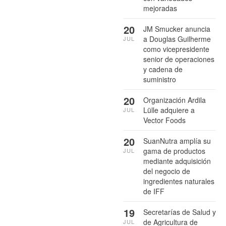
mejoradas
20
JM Smucker anuncia
a Douglas Guilherme
JUL
como vicepresidente
senior de operaciones
y cadena de
suministro
20
Organización Ardila
Lülle adquiere a
JUL
Vector Foods
20
SuanNutra amplía su
gama de productos
JUL
mediante adquisición
del negocio de
ingredientes naturales
de IFF
19
Secretarías de Salud y
de Agricultura de
JUL