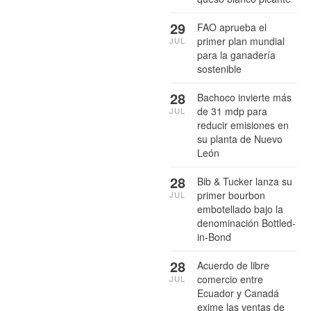
29
FAO aprueba el
primer plan mundial
JUL
para la ganadería
sostenible
28
Bachoco invierte más
de 31 mdp para
JUL
reducir emisiones en
su planta de Nuevo
León
28
Bib & Tucker lanza su
primer bourbon
JUL
embotellado bajo la
denominación Bottled-
in-Bond
28
Acuerdo de libre
comercio entre
JUL
Ecuador y Canadá
exime las ventas de