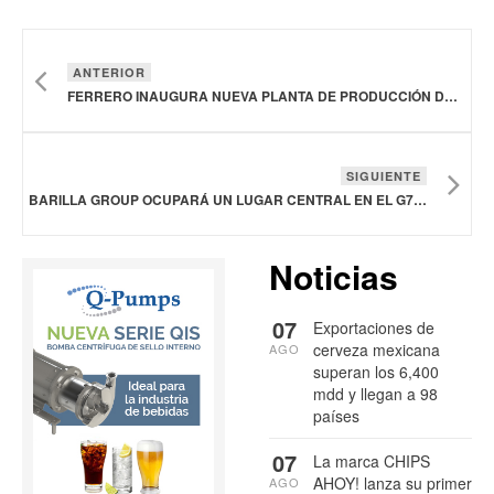
ANTERIOR
FERRERO INAUGURA NUEVA PLANTA DE PRODUCCIÓN DE KINDER BUENO CON VALOR DE 214 MDD EN ILLINOIS, ESTADOS UNIDOS
SIGUIENTE
BARILLA GROUP OCUPARÁ UN LUGAR CENTRAL EN EL G7 Y CELEBRARÁ LA CULTURA GASTRONÓMICA ITALIANA
Noticias
07
Exportaciones de
cerveza mexicana
AGO
superan los 6,400
mdd y llegan a 98
países
07
La marca CHIPS
AHOY! lanza su primer
AGO