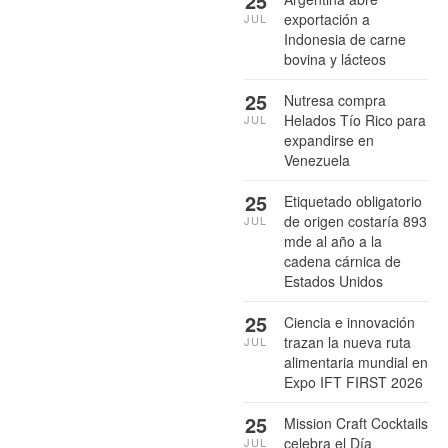
25
exportación a
JUL
Indonesia de carne
bovina y lácteos
25
Nutresa compra
Helados Tío Rico para
JUL
expandirse en
Venezuela
25
Etiquetado obligatorio
de origen costaría 893
JUL
mde al año a la
cadena cárnica de
Estados Unidos
25
Ciencia e innovación
trazan la nueva ruta
JUL
alimentaria mundial en
Expo IFT FIRST 2026
25
Mission Craft Cocktails
celebra el Día
JUL