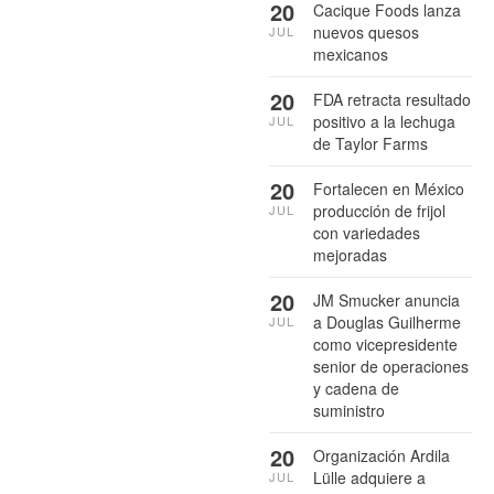
20
Cacique Foods lanza
nuevos quesos
JUL
mexicanos
20
FDA retracta resultado
positivo a la lechuga
JUL
de Taylor Farms
20
Fortalecen en México
producción de frijol
JUL
con variedades
mejoradas
20
JM Smucker anuncia
a Douglas Guilherme
JUL
como vicepresidente
senior de operaciones
y cadena de
suministro
20
Organización Ardila
Lülle adquiere a
JUL