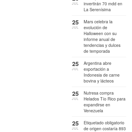
invertirán 70 mdd en
JUL
La Serenísima
25
Mars celebra la
evolución de
JUL
Halloween con su
informe anual de
tendencias y dulces
de temporada
25
Argentina abre
exportación a
JUL
Indonesia de carne
bovina y lácteos
25
Nutresa compra
Helados Tío Rico para
JUL
expandirse en
Venezuela
25
Etiquetado obligatorio
de origen costaría 893
JUL