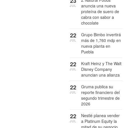
23
anuncia una nueva
JUL
proteína de suero de
cabra con sabor a
chocolate
22
Grupo Bimbo invertirá
más de 1,760 mdp en
JUL
nueva planta en
Puebla
22
Kraft Heinz y The Walt
Disney Company
JUL
anuncian una alianza
22
Gruma publica su
reporte financiero del
JUL
segundo trimestre de
2026
22
Nestlé planea vender
a Platinum Equity la
JUL
mitad de su negocio