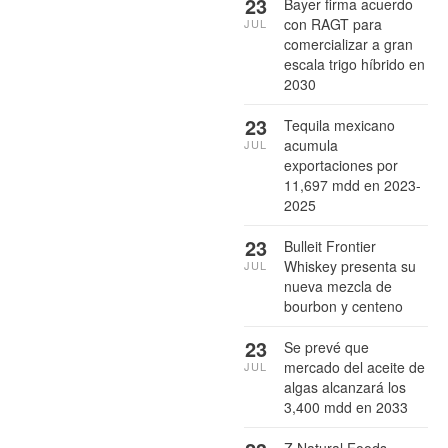
23
Bayer firma acuerdo
con RAGT para
JUL
comercializar a gran
escala trigo híbrido en
2030
23
Tequila mexicano
acumula
JUL
exportaciones por
11,697 mdd en 2023-
2025
23
Bulleit Frontier
Whiskey presenta su
JUL
nueva mezcla de
bourbon y centeno
23
Se prevé que
mercado del aceite de
JUL
algas alcanzará los
3,400 mdd en 2033
Z Natural Foods