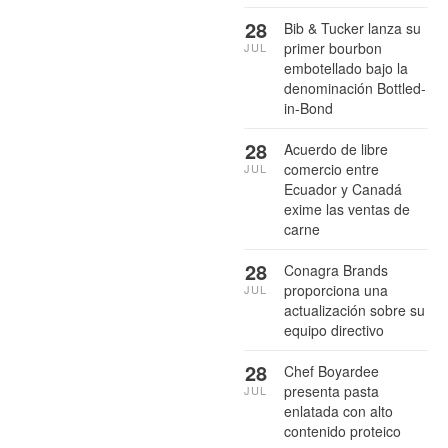
28
Bib & Tucker lanza su
primer bourbon
JUL
embotellado bajo la
denominación Bottled-
in-Bond
28
Acuerdo de libre
comercio entre
JUL
Ecuador y Canadá
exime las ventas de
carne
28
Conagra Brands
proporciona una
JUL
actualización sobre su
equipo directivo
28
Chef Boyardee
presenta pasta
JUL
enlatada con alto
contenido proteico