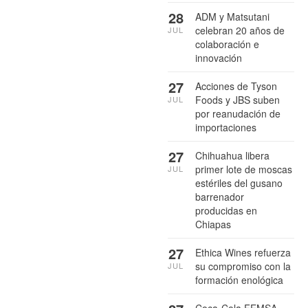
28
ADM y Matsutani
celebran 20 años de
JUL
colaboración e
innovación
27
Acciones de Tyson
Foods y JBS suben
JUL
por reanudación de
importaciones
27
Chihuahua libera
primer lote de moscas
JUL
estériles del gusano
barrenador
producidas en
Chiapas
27
Ethica Wines refuerza
su compromiso con la
JUL
formación enológica
Coca-Cola FEMSA,