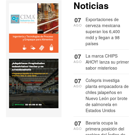
Noticias
07
Exportaciones de
cerveza mexicana
AGO
superan los 6,400
mdd y llegan a 98
países
07
La marca CHIPS
AHOY! lanza su primer
AGO
sabor misterioso
07
Cofepris investiga
planta empacadora de
AGO
chiles jalapeños en
Nuevo León por brote
de salmonela en
Estados Unidos
07
Bavaria ocupa la
primera posición del
AGO
ranking del Índice de