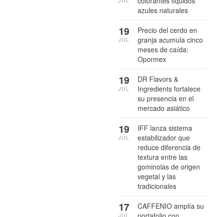
colorantes líquidos
azules naturales
19
Precio del cerdo en
granja acumula cinco
JUL
meses de caída:
Opormex
19
DR Flavors &
Ingredients fortalece
JUL
su presencia en el
mercado asiático
19
IFF lanza sistema
estabilizador que
JUL
reduce diferencia de
textura entre las
gominolas de origen
vegetal y las
tradicionales
17
CAFFENIO amplía su
portafolio con
JUL