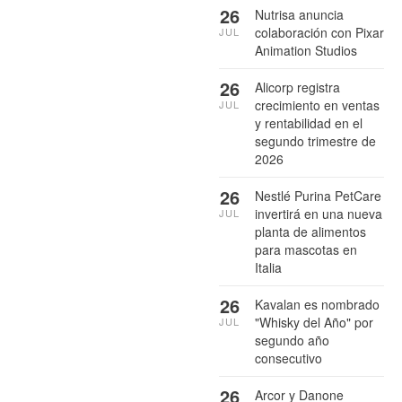
26
Nutrisa anuncia
colaboración con Pixar
JUL
Animation Studios
26
Alicorp registra
crecimiento en ventas
JUL
y rentabilidad en el
segundo trimestre de
2026
26
Nestlé Purina PetCare
invertirá en una nueva
JUL
planta de alimentos
para mascotas en
Italia
26
Kavalan es nombrado
"Whisky del Año" por
JUL
segundo año
consecutivo
26
Arcor y Danone