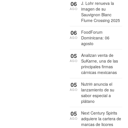
06
J. Lohr renueva la
imagen de su
AGO
Sauvignon Blanc
Flume Crossing 2025
06
FoodForum
Dominicana: 06
AGO
agosto
05
Analizan venta de
SuKarne, una de las
AGO
principales firmas
cárnicas mexicanas
05
Nutri® anuncia el
lanzamiento de su
AGO
sabor especial a
plátano
05
Next Century Spirits
adquiere la cartera de
AGO
marcas de licores