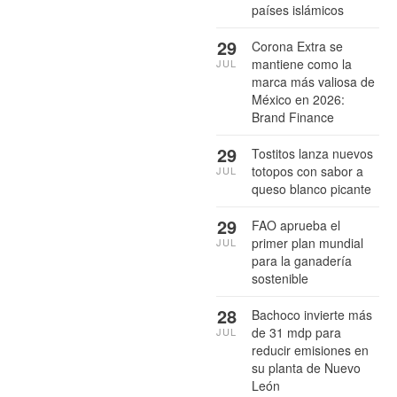
países islámicos
29
Corona Extra se
mantiene como la
JUL
marca más valiosa de
México en 2026:
Brand Finance
29
Tostitos lanza nuevos
totopos con sabor a
JUL
queso blanco picante
29
FAO aprueba el
primer plan mundial
JUL
para la ganadería
sostenible
28
Bachoco invierte más
de 31 mdp para
JUL
reducir emisiones en
su planta de Nuevo
León