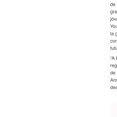
de 
gra
jóv
You
la 
com
fut
“A 
reg
de 
Amé
des