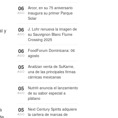
06
Arcor, en su 75 aniversario
inaugura su primer Parque
AGO
Solar
06
J. Lohr renueva la imagen de
l y
su Sauvignon Blanc Flume
AGO
Crossing 2025
06
FoodForum Dominicana: 06
agosto
AGO
05
Analizan venta de SuKarne,
una de las principales firmas
AGO
cárnicas mexicanas
05
Nutri® anuncia el lanzamiento
de su sabor especial a
AGO
plátano
05
a
Next Century Spirits adquiere
la cartera de marcas de
AGO
de