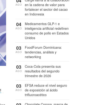
04
en la cadena de valor para
AGO
fortalecer el sector del cacao
en Indonesia
04
Medicamentos GLP-1 e
inteligencia artificial redefinen
AGO
consumo de pollo en Estados
Unidos
03
FoodForum Dominicana:
tendencias, análisis y
AGO
networking
03
Coca-Cola presenta sus
resultados del segundo
AGO
trimestre de 2026
03
EFSA reduce el nivel seguro
e
de exposición al ácido
AGO
trifluoroacético
03
ico
Chocolate Corona, marca de