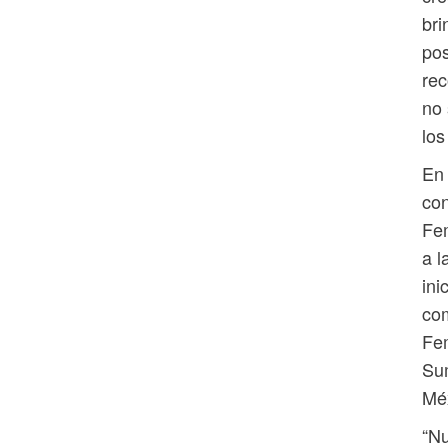
bri
pos
rec
no 
los
En 
con
Fem
a l
ini
com
Fem
Sum
Mé
“Nu