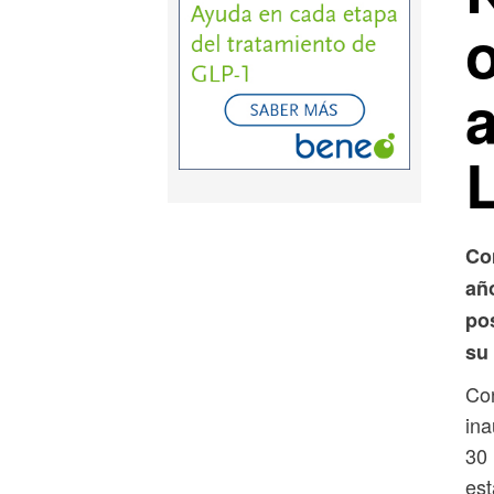
Co
añ
pos
su 
Con
ina
30 
est