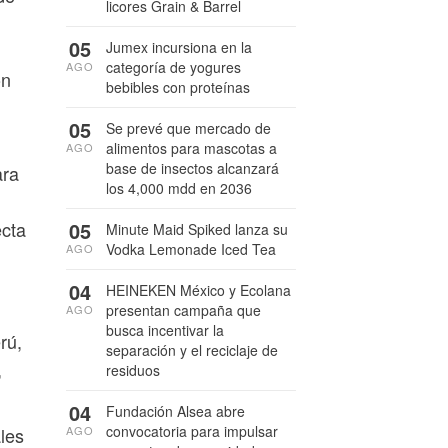
licores Grain & Barrel
05
Jumex incursiona en la
categoría de yogures
AGO
ón
bebibles con proteínas
05
Se prevé que mercado de
alimentos para mascotas a
AGO
base de insectos alcanzará
ara
los 4,000 mdd en 2036
05
ecta
Minute Maid Spiked lanza su
Vodka Lemonade Iced Tea
AGO
04
HEINEKEN México y Ecolana
presentan campaña que
AGO
busca incentivar la
rú,
separación y el reciclaje de
,
residuos
04
Fundación Alsea abre
convocatoria para impulsar
AGO
les