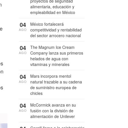
proyectos de seguridad
n
alimentaria, educación y
empleabilidad en México
04
México fortalecerá
de
competitividad y rentabilidad
AGO
del sector arrocero nacional
04
The Magnum Ice Cream
Company lanza sus primeros
AGO
helados de agua con
es
vitaminas y minerales
ón
04
Mars incorpora mentol
n
natural trazable a su cadena
AGO
os
de suministro europea de
chicles
04
McCormick avanza en su
fusión con la división de
AGO
alimentación de Unilever
Cargill llama a la colaboración