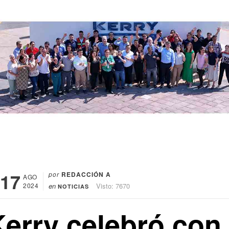
17
por
REDACCIÓN A
AGO
2024
en
Visto: 7670
NOTICIAS
Kerry celebró con