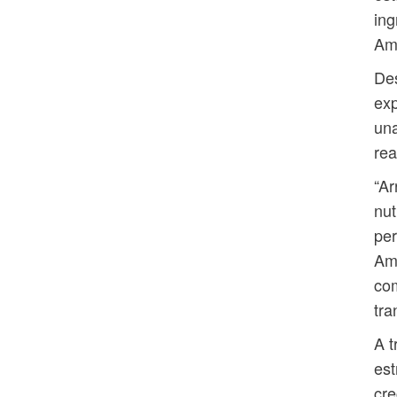
ing
Amé
Des
exp
una
rea
“Ar
nut
per
Amé
com
tra
A t
est
cr