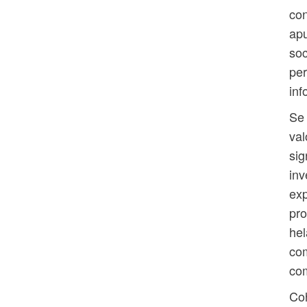
con
apu
soc
per
inf
Se 
val
sig
inv
exp
pro
hel
com
com
Coh