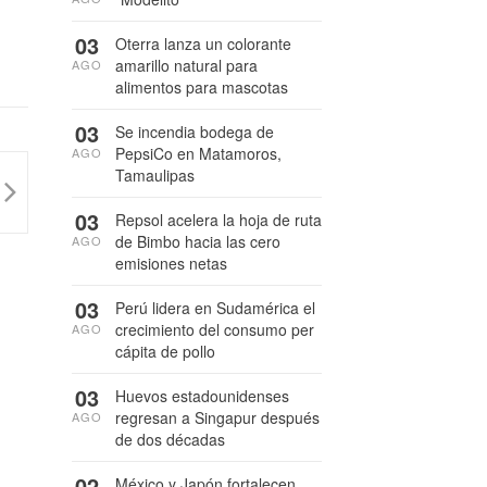
03
Oterra lanza un colorante
amarillo natural para
AGO
alimentos para mascotas
03
Se incendia bodega de
PepsiCo en Matamoros,
AGO
Tamaulipas
03
Repsol acelera la hoja de ruta
de Bimbo hacia las cero
AGO
emisiones netas
03
Perú lidera en Sudamérica el
crecimiento del consumo per
AGO
cápita de pollo
03
Huevos estadounidenses
regresan a Singapur después
AGO
de dos décadas
02
México y Japón fortalecen