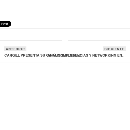
ANTERIOR
SIGUIENTE
CARGILL PRESENTA SU GAMA COMPLETA DE SOLUCIONES ALIMENTARIAS INNOVADORAS
ANÁLISIS, TENDENCIAS Y NETWORKING EN FOODFORUM EL SALVADOR