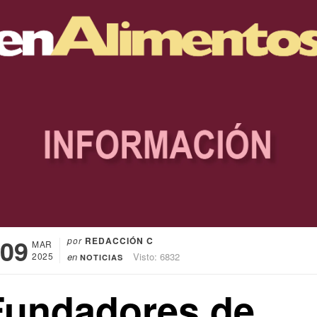
09
por
REDACCIÓN C
MAR
2025
en
Visto: 6832
NOTICIAS
Fundadores de