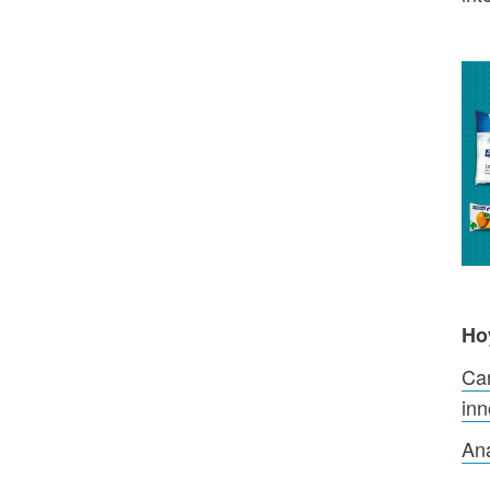
Ho
Car
in
Aná