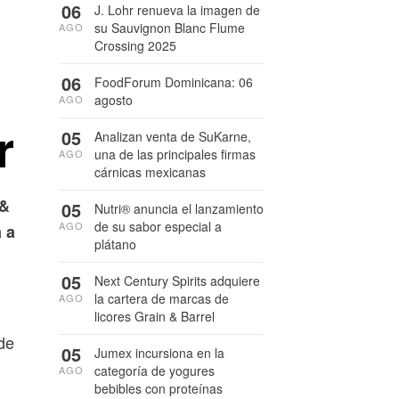
06
J. Lohr renueva la imagen de
su Sauvignon Blanc Flume
AGO
Crossing 2025
06
FoodForum Dominicana: 06
agosto
AGO
r
05
Analizan venta de SuKarne,
una de las principales firmas
AGO
cárnicas mexicanas
 &
05
Nutri® anuncia el lanzamiento
de su sabor especial a
AGO
 a
plátano
05
Next Century Spirits adquiere
la cartera de marcas de
AGO
licores Grain & Barrel
de
05
Jumex incursiona en la
categoría de yogures
AGO
bebibles con proteínas