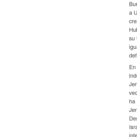
Bur
a U
cre
Hu
su 
igu
def
En 
ind
Jer
vec
ha 
Jer
Des
Isr
int