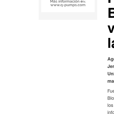
l
Ag
Je
Un
ma
Fue
Blo
los
inf