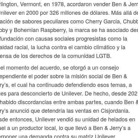
lington, Vermont, en 1978, acordaron vender Ben & Jerr
nilever en 2000 por 326 millones de dólares. Más allá de
ación de sabores peculiares como Cherry Garcia, Chub
bby y Bohemian Raspberry, la marca se ha asociado de
fundación con causas sociales progresistas como la
aldad racial, la lucha contra el cambio climático y la
ensa de los derechos de la comunidad LGTB.
el momento del acuerdo, se otorgó a un consejo
ependiente el poder sobre la misión social de Ben &
ry’s, el cual ha continuado defendiendo esos temas, a
es para desconcierto de Unilever. De hecho, desde 202
habido discordancias entre ambas partes, cuando Ben 
ry’s anunció que detendría las ventas en Cisjordania.
de entonces, Unilever vendió su unidad de helados en
ael a un productor local, lo que llevó a Ben & Jerry’s a
erponer una demanda contra su matriz Unilever.