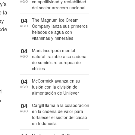
competitividad y rentabilidad
AGO
y’s
del sector arrocero nacional
 la
04
by
The Magnum Ice Cream
Company lanza sus primeros
AGO
sde
helados de agua con
vitaminas y minerales
04
Mars incorpora mentol
natural trazable a su cadena
AGO
de suministro europea de
chicles
04
McCormick avanza en su
fusión con la división de
AGO
1
alimentación de Unilever
&
04
Cargill llama a la colaboración
en la cadena de valor para
AGO
fortalecer el sector del cacao
en Indonesia