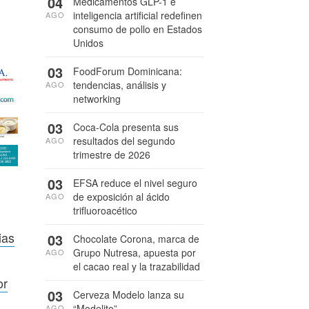
04
Medicamentos GLP-1 e
inteligencia artificial redefinen
AGO
consumo de pollo en Estados
Unidos
03
FoodForum Dominicana:
tendencias, análisis y
AGO
networking
03
Coca-Cola presenta sus
resultados del segundo
AGO
trimestre de 2026
03
EFSA reduce el nivel seguro
de exposición al ácido
AGO
trifluoroacético
ias
03
Chocolate Corona, marca de
Grupo Nutresa, apuesta por
AGO
el cacao real y la trazabilidad
or
03
Cerveza Modelo lanza su
“Modelito”
AGO