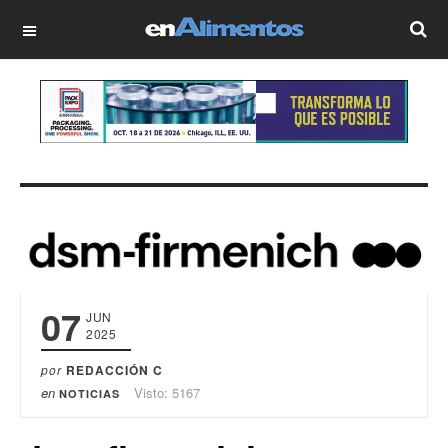
OFF CANVAS
07
JUN
2025
por
REDACCIÓN C
en
Visto: 5167
NOTICIAS