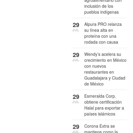
inclusión de los
pueblos indígenas
29
Alpura PRO relanza
su línea alta en
JUL
proteína con una
rodada con causa
29
Wendy’s acelera su
crecimiento en México
JUL
con nuevos
restaurantes en
Guadalajara y Ciudad
de México
29
Esmeralda Corp.
obtiene certificación
JUL
Halal para exportar a
países islámicos
29
Corona Extra se
mantiene como la
JUL