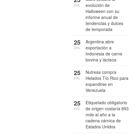
evolución de
JUL
Halloween con su
informe anual de
tendencias y dulces
de temporada
25
Argentina abre
exportación a
JUL
Indonesia de carne
bovina y lácteos
25
Nutresa compra
Helados Tío Rico para
JUL
expandirse en
Venezuela
25
Etiquetado obligatorio
de origen costaría 893
JUL
mde al año a la
cadena cárnica de
Estados Unidos