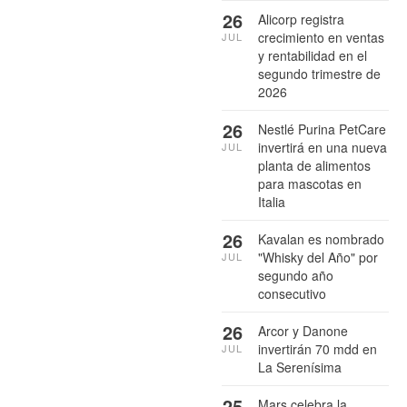
26
Alicorp registra
crecimiento en ventas
JUL
y rentabilidad en el
segundo trimestre de
2026
26
Nestlé Purina PetCare
invertirá en una nueva
JUL
planta de alimentos
para mascotas en
Italia
26
Kavalan es nombrado
"Whisky del Año" por
JUL
segundo año
consecutivo
26
Arcor y Danone
invertirán 70 mdd en
JUL
La Serenísima
25
Mars celebra la