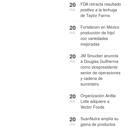
20
FDA retracta resultado
positivo a la lechuga
JUL
de Taylor Farms
20
Fortalecen en México
producción de frijol
JUL
con variedades
mejoradas
20
JM Smucker anuncia
a Douglas Guilherme
JUL
como vicepresidente
senior de operaciones
y cadena de
suministro
20
Organización Ardila
Lülle adquiere a
JUL
Vector Foods
20
SuanNutra amplía su
gama de productos
JUL