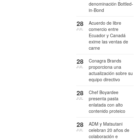
denominación Bottled-
in-Bond
28
Acuerdo de libre
comercio entre
JUL
Ecuador y Canadá
exime las ventas de
carne
28
Conagra Brands
proporciona una
JUL
actualización sobre su
equipo directivo
28
Chef Boyardee
presenta pasta
JUL
enlatada con alto
contenido proteico
28
ADM y Matsutani
celebran 20 años de
JUL
colaboración e