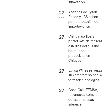
innovación
27
Acciones de Tyson
Foods y JBS suben
JUL
por reanudación de
importaciones
27
Chihuahua libera
primer lote de moscas
JUL
estériles del gusano
barrenador
producidas en
Chiapas
27
Ethica Wines refuerza
su compromiso con la
JUL
formación enológica
27
Coca-Cola FEMSA,
reconocida como una
JUL
de las empresas
líderes en