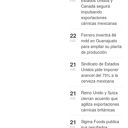
Estados Unidos y
Canadá seguirá
impulsando
exportaciones
cárnicas mexicanas
22
Ferrero invertirá 86
mdd en Guanajuato
JUL
para ampliar su planta
de producción
21
Sindicato de Estados
Unidos pide imponer
JUL
arancel del 75% a la
cerveza mexicana
21
Reino Unido y Suiza
cierran acuerdo que
JUL
agiliza exportaciones
cárnicas británicas
21
Sigma Foods publica
sus resultados
JUL