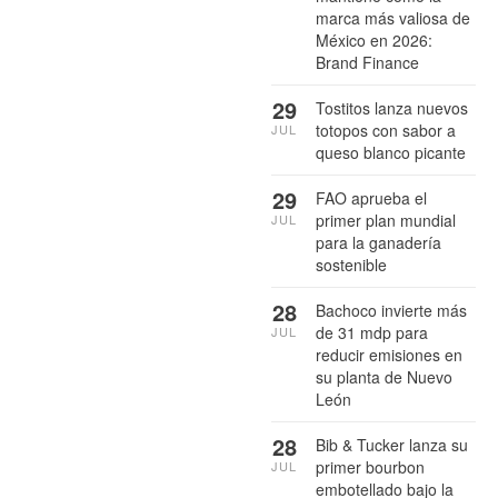
marca más valiosa de
México en 2026:
Brand Finance
29
Tostitos lanza nuevos
totopos con sabor a
JUL
queso blanco picante
29
FAO aprueba el
primer plan mundial
JUL
para la ganadería
sostenible
28
Bachoco invierte más
de 31 mdp para
JUL
reducir emisiones en
su planta de Nuevo
León
28
Bib & Tucker lanza su
primer bourbon
JUL
embotellado bajo la