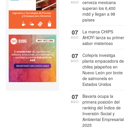
cerveza mexicana
AGO
superan los 6,400
mdd y llegan a 98
países
07
La marca CHIPS
AHOY! lanza su primer
AGO
sabor misterioso
07
Cofepris investiga
planta empacadora de
AGO
chiles jalapeños en
Nuevo León por brote
de salmonela en
Estados Unidos
07
Bavaria ocupa la
primera posición del
AGO
ranking del Índice de
Inversión Social y
Ambiental Empresarial
2025