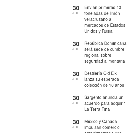
30
Envían primeras 40
toneladas de limón
JUL
veracruzano a
mercados de Estados
Unidos y Rusia
30
República Dominicana
será sede de cumbre
JUL
regional sobre
seguridad alimentaria
30
Destilería Old Elk
lanza su esperada
JUL
colección de 10 años
30
Sargento anuncia un
acuerdo para adquirir
JUL
La Terra Fina
30
México y Canadá
impulsan comercio
JUL
agroalimentario con