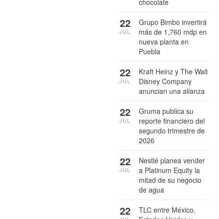
chocolate
22
Grupo Bimbo invertirá
más de 1,760 mdp en
JUL
nueva planta en
Puebla
22
Kraft Heinz y The Walt
Disney Company
JUL
anuncian una alianza
22
Gruma publica su
reporte financiero del
JUL
segundo trimestre de
2026
22
Nestlé planea vender
a Platinum Equity la
JUL
mitad de su negocio
de agua
22
TLC entre México,
JUL