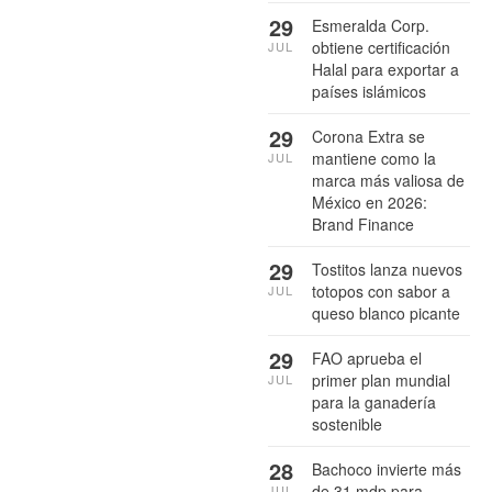
29
Esmeralda Corp.
obtiene certificación
JUL
Halal para exportar a
países islámicos
29
Corona Extra se
mantiene como la
JUL
marca más valiosa de
México en 2026:
Brand Finance
29
Tostitos lanza nuevos
totopos con sabor a
JUL
queso blanco picante
29
FAO aprueba el
primer plan mundial
JUL
para la ganadería
sostenible
28
Bachoco invierte más
de 31 mdp para
JUL