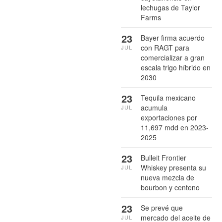
lechugas de Taylor
Farms
23
Bayer firma acuerdo
con RAGT para
JUL
comercializar a gran
escala trigo híbrido en
2030
23
Tequila mexicano
acumula
JUL
exportaciones por
11,697 mdd en 2023-
2025
23
Bulleit Frontier
Whiskey presenta su
JUL
nueva mezcla de
bourbon y centeno
23
Se prevé que
mercado del aceite de
JUL