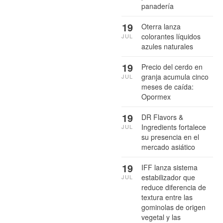
panadería
19
Oterra lanza
colorantes líquidos
JUL
azules naturales
19
Precio del cerdo en
granja acumula cinco
JUL
meses de caída:
Opormex
19
DR Flavors &
Ingredients fortalece
JUL
su presencia en el
mercado asiático
19
IFF lanza sistema
estabilizador que
JUL
reduce diferencia de
textura entre las
gominolas de origen
vegetal y las