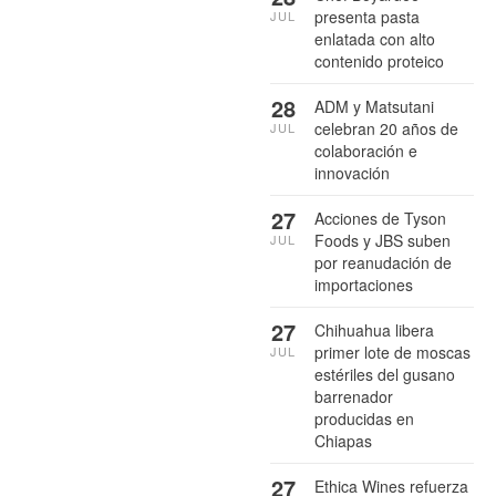
presenta pasta
JUL
enlatada con alto
contenido proteico
28
ADM y Matsutani
celebran 20 años de
JUL
colaboración e
innovación
27
Acciones de Tyson
Foods y JBS suben
JUL
por reanudación de
importaciones
27
Chihuahua libera
primer lote de moscas
JUL
estériles del gusano
barrenador
producidas en
Chiapas
27
Ethica Wines refuerza