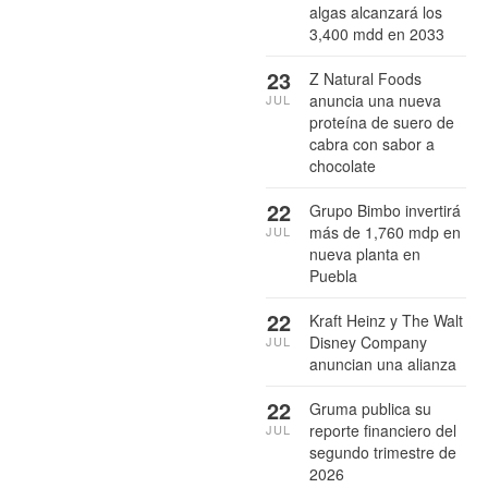
algas alcanzará los
3,400 mdd en 2033
23
Z Natural Foods
anuncia una nueva
JUL
proteína de suero de
cabra con sabor a
chocolate
22
Grupo Bimbo invertirá
más de 1,760 mdp en
JUL
nueva planta en
Puebla
22
Kraft Heinz y The Walt
Disney Company
JUL
anuncian una alianza
22
Gruma publica su
reporte financiero del
JUL
segundo trimestre de
2026