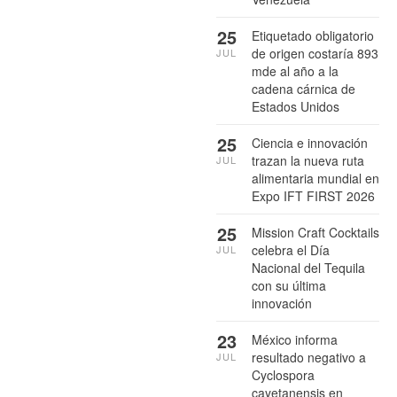
25
Etiquetado obligatorio
de origen costaría 893
JUL
mde al año a la
cadena cárnica de
Estados Unidos
25
Ciencia e innovación
trazan la nueva ruta
JUL
alimentaria mundial en
Expo IFT FIRST 2026
25
Mission Craft Cocktails
celebra el Día
JUL
Nacional del Tequila
con su última
innovación
23
México informa
resultado negativo a
JUL
Cyclospora
cayetanensis en