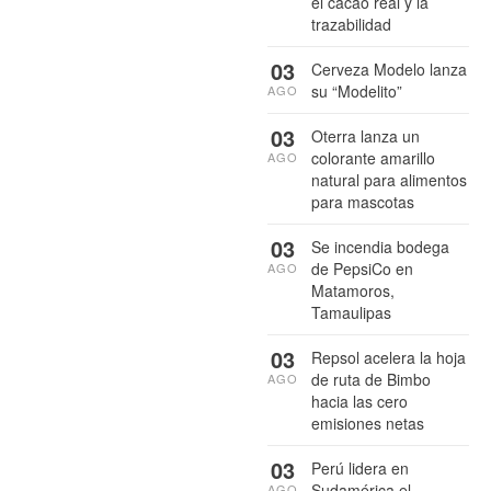
el cacao real y la
trazabilidad
03
Cerveza Modelo lanza
su “Modelito”
AGO
03
Oterra lanza un
colorante amarillo
AGO
natural para alimentos
para mascotas
03
Se incendia bodega
de PepsiCo en
AGO
Matamoros,
Tamaulipas
03
Repsol acelera la hoja
de ruta de Bimbo
AGO
hacia las cero
emisiones netas
03
Perú lidera en
Sudamérica el
AGO