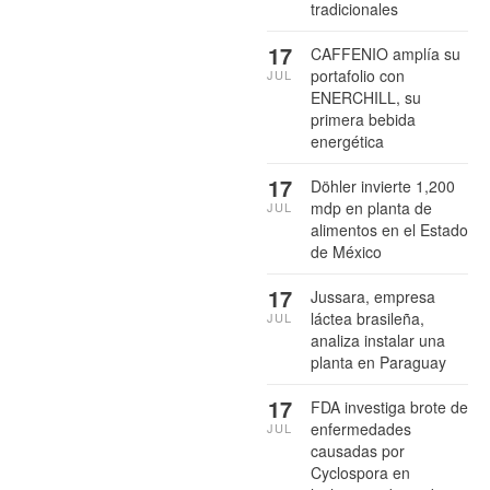
tradicionales
17
CAFFENIO amplía su
portafolio con
JUL
ENERCHILL, su
primera bebida
energética
17
Döhler invierte 1,200
mdp en planta de
JUL
alimentos en el Estado
de México
17
Jussara, empresa
láctea brasileña,
JUL
analiza instalar una
planta en Paraguay
17
FDA investiga brote de
enfermedades
JUL
causadas por
Cyclospora en