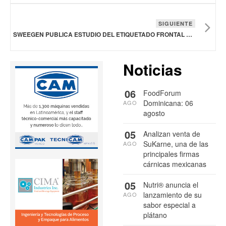
SIGUIENTE
SWEEGEN PUBLICA ESTUDIO DEL ETIQUETADO FRONTAL DE MÉXICO
Noticias
06
FoodForum
Dominicana: 06
AGO
agosto
05
Analizan venta de
SuKarne, una de las
AGO
principales firmas
cárnicas mexicanas
05
Nutri® anuncia el
lanzamiento de su
AGO
sabor especial a
plátano