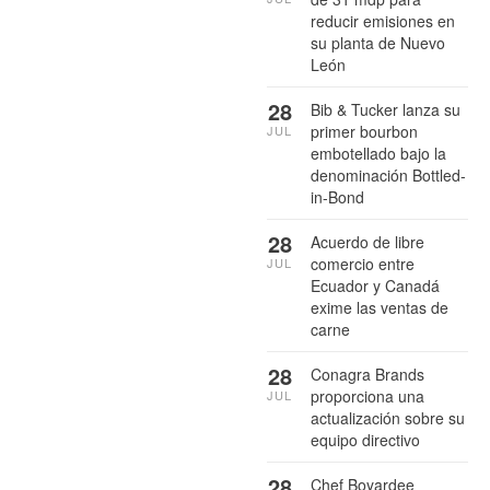
reducir emisiones en
su planta de Nuevo
León
28
Bib & Tucker lanza su
primer bourbon
JUL
embotellado bajo la
denominación Bottled-
in-Bond
28
Acuerdo de libre
comercio entre
JUL
Ecuador y Canadá
exime las ventas de
carne
28
Conagra Brands
proporciona una
JUL
actualización sobre su
equipo directivo
28
Chef Boyardee