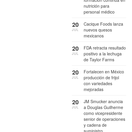
formación continua en
nutrición para
personal médico
20
Cacique Foods lanza
nuevos quesos
JUL
mexicanos
20
FDA retracta resultado
positivo a la lechuga
JUL
de Taylor Farms
20
Fortalecen en México
producción de frijol
JUL
con variedades
mejoradas
20
JM Smucker anuncia
a Douglas Guilherme
JUL
como vicepresidente
senior de operaciones
y cadena de
suministro