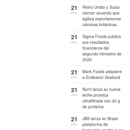
21
Reino Unido y Suiza
cierran acuerdo que
JUL
agiliza exportaciones
cárnicas británicas
21
Sigma Foods publica
sus resultados
JUL
financieros del
segundo trimestre de
2026
21
Mark Foods adquiere
a Endeavor Seafood
JUL
21
Nurri lanza su nueva
leche proteica
JUL
ultrafiltrada con 20 g
de proteína
21
JBS lanza en Brasil
plataforma de
JUL