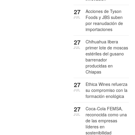
27
Acciones de Tyson
Foods y JBS suben
JUL
por reanudación de
importaciones
27
Chihuahua libera
primer lote de moscas
JUL
estériles del gusano
barrenador
producidas en
Chiapas
27
Ethica Wines refuerza
su compromiso con la
JUL
formación enológica
27
Coca-Cola FEMSA,
reconocida como una
JUL
de las empresas
líderes en
sostenibilidad