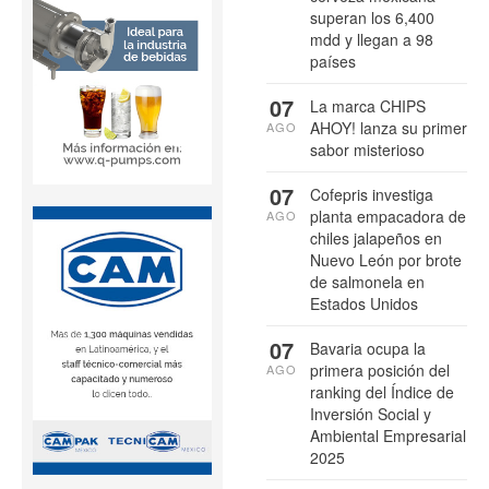
superan los 6,400
mdd y llegan a 98
países
07
La marca CHIPS
AHOY! lanza su primer
AGO
sabor misterioso
07
Cofepris investiga
planta empacadora de
AGO
chiles jalapeños en
Nuevo León por brote
de salmonela en
Estados Unidos
07
Bavaria ocupa la
primera posición del
AGO
ranking del Índice de
Inversión Social y
Ambiental Empresarial
2025