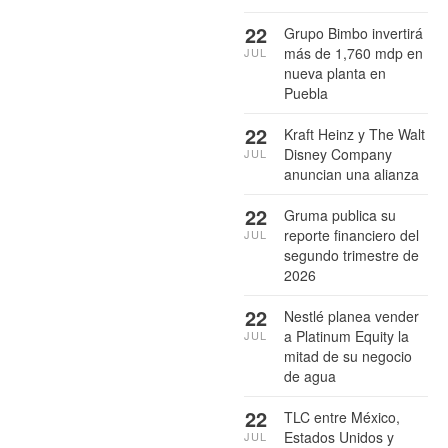
22
Grupo Bimbo invertirá
más de 1,760 mdp en
JUL
nueva planta en
Puebla
22
Kraft Heinz y The Walt
Disney Company
JUL
anuncian una alianza
22
Gruma publica su
reporte financiero del
JUL
segundo trimestre de
2026
22
Nestlé planea vender
a Platinum Equity la
JUL
mitad de su negocio
de agua
22
TLC entre México,
Estados Unidos y
JUL