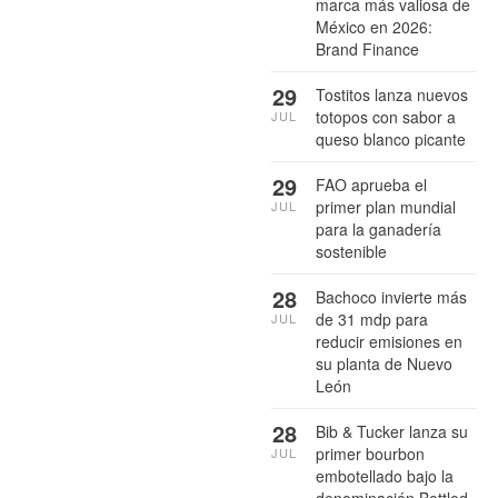
marca más valiosa de
México en 2026:
Brand Finance
29
Tostitos lanza nuevos
totopos con sabor a
JUL
queso blanco picante
29
FAO aprueba el
primer plan mundial
JUL
para la ganadería
sostenible
28
Bachoco invierte más
de 31 mdp para
JUL
reducir emisiones en
su planta de Nuevo
León
28
Bib & Tucker lanza su
primer bourbon
JUL
embotellado bajo la