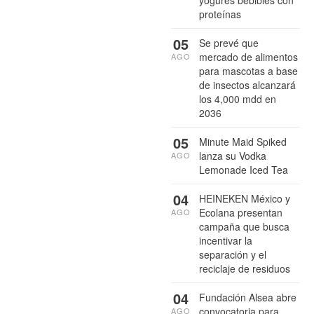
yogures bebibles con
proteínas
05
Se prevé que
mercado de alimentos
AGO
para mascotas a base
de insectos alcanzará
los 4,000 mdd en
2036
05
Minute Maid Spiked
lanza su Vodka
AGO
Lemonade Iced Tea
04
HEINEKEN México y
Ecolana presentan
AGO
campaña que busca
incentivar la
separación y el
reciclaje de residuos
04
Fundación Alsea abre
convocatoria para
AGO