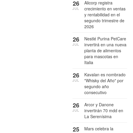
26
Alicorp registra
crecimiento en ventas
JUL
y rentabilidad en el
segundo trimestre de
2026
26
Nestlé Purina PetCare
invertirá en una nueva
JUL
planta de alimentos
para mascotas en
Italia
26
Kavalan es nombrado
"Whisky del Año" por
JUL
segundo año
consecutivo
26
Arcor y Danone
invertirán 70 mdd en
JUL
La Serenísima
25
Mars celebra la