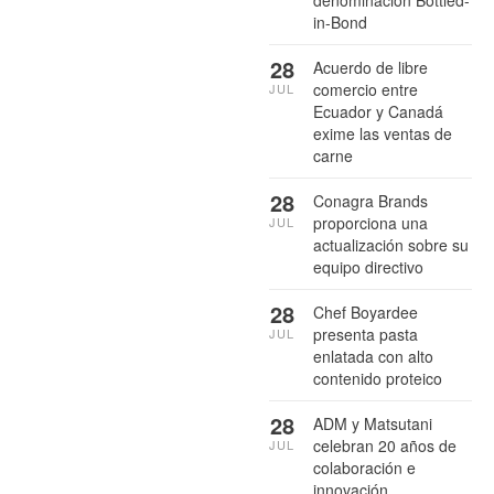
denominación Bottled-
in-Bond
28
Acuerdo de libre
comercio entre
JUL
Ecuador y Canadá
exime las ventas de
carne
28
Conagra Brands
proporciona una
JUL
actualización sobre su
equipo directivo
28
Chef Boyardee
presenta pasta
JUL
enlatada con alto
contenido proteico
28
ADM y Matsutani
celebran 20 años de
JUL
colaboración e
innovación