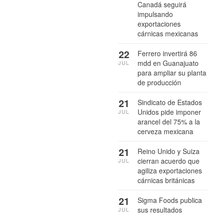
Canadá seguirá
impulsando
exportaciones
cárnicas mexicanas
22
Ferrero invertirá 86
mdd en Guanajuato
JUL
para ampliar su planta
de producción
21
Sindicato de Estados
Unidos pide imponer
JUL
arancel del 75% a la
cerveza mexicana
21
Reino Unido y Suiza
cierran acuerdo que
JUL
agiliza exportaciones
cárnicas británicas
21
Sigma Foods publica
sus resultados
JUL