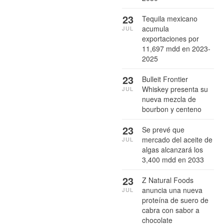
23
Tequila mexicano
acumula
JUL
exportaciones por
11,697 mdd en 2023-
2025
23
Bulleit Frontier
Whiskey presenta su
JUL
nueva mezcla de
bourbon y centeno
23
Se prevé que
mercado del aceite de
JUL
algas alcanzará los
3,400 mdd en 2033
23
Z Natural Foods
anuncia una nueva
JUL
proteína de suero de
cabra con sabor a
chocolate