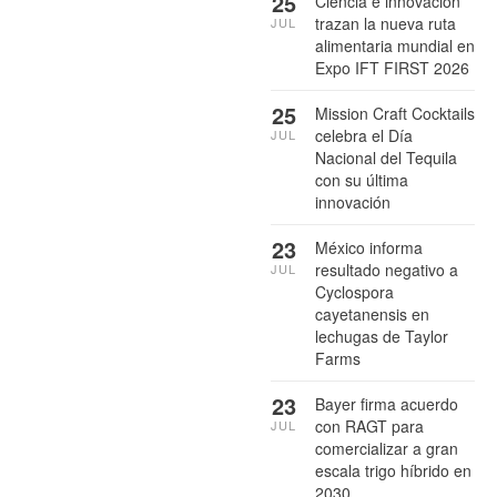
25
Ciencia e innovación
trazan la nueva ruta
JUL
alimentaria mundial en
Expo IFT FIRST 2026
25
Mission Craft Cocktails
celebra el Día
JUL
Nacional del Tequila
con su última
innovación
23
México informa
resultado negativo a
JUL
Cyclospora
cayetanensis en
lechugas de Taylor
Farms
23
Bayer firma acuerdo
con RAGT para
JUL
comercializar a gran
escala trigo híbrido en
2030