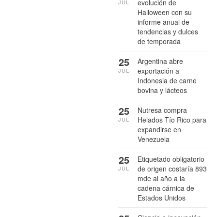
evolución de
JUL
Halloween con su
informe anual de
tendencias y dulces
de temporada
25
Argentina abre
exportación a
JUL
Indonesia de carne
bovina y lácteos
25
Nutresa compra
Helados Tío Rico para
JUL
expandirse en
Venezuela
25
Etiquetado obligatorio
de origen costaría 893
JUL
mde al año a la
cadena cárnica de
Estados Unidos