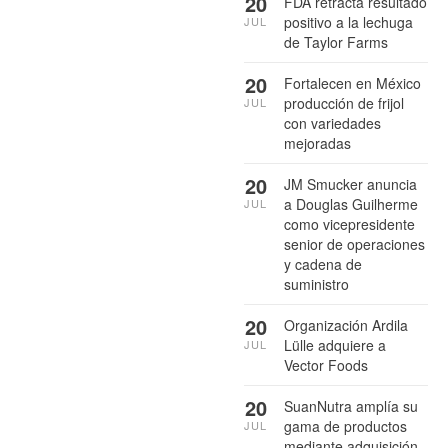
20
FDA retracta resultado
positivo a la lechuga
JUL
de Taylor Farms
20
Fortalecen en México
producción de frijol
JUL
con variedades
mejoradas
20
JM Smucker anuncia
a Douglas Guilherme
JUL
como vicepresidente
senior de operaciones
y cadena de
suministro
20
Organización Ardila
Lülle adquiere a
JUL
Vector Foods
20
SuanNutra amplía su
gama de productos
JUL
mediante adquisición