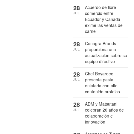
28
Acuerdo de libre
comercio entre
JUL
Ecuador y Canadá
exime las ventas de
carne
28
Conagra Brands
proporciona una
JUL
actualización sobre su
equipo directivo
28
Chef Boyardee
presenta pasta
JUL
enlatada con alto
contenido proteico
28
ADM y Matsutani
celebran 20 años de
JUL
colaboración e
innovación
Acciones de Tyson