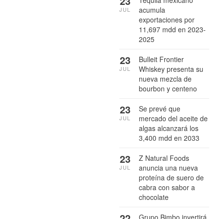
23
acumula
JUL
exportaciones por
11,697 mdd en 2023-
2025
23
Bulleit Frontier
Whiskey presenta su
JUL
nueva mezcla de
bourbon y centeno
23
Se prevé que
mercado del aceite de
JUL
algas alcanzará los
3,400 mdd en 2033
23
Z Natural Foods
anuncia una nueva
JUL
proteína de suero de
cabra con sabor a
chocolate
22
Grupo Bimbo invertirá