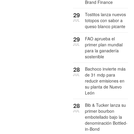
Brand Finance
29
Tostitos lanza nuevos
totopos con sabor a
JUL
queso blanco picante
29
FAO aprueba el
primer plan mundial
JUL
para la ganadería
sostenible
28
Bachoco invierte más
de 31 mdp para
JUL
reducir emisiones en
su planta de Nuevo
León
28
Bib & Tucker lanza su
primer bourbon
JUL
embotellado bajo la
denominación Bottled-
in-Bond