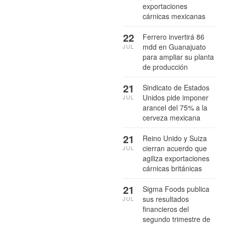
exportaciones
cárnicas mexicanas
22
Ferrero invertirá 86
mdd en Guanajuato
JUL
para ampliar su planta
de producción
21
Sindicato de Estados
Unidos pide imponer
JUL
arancel del 75% a la
cerveza mexicana
21
Reino Unido y Suiza
cierran acuerdo que
JUL
agiliza exportaciones
cárnicas británicas
21
Sigma Foods publica
sus resultados
JUL
financieros del
segundo trimestre de