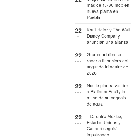
más de 1,760 mdp en
JUL
nueva planta en
Puebla
22
Kraft Heinz y The Walt
Disney Company
JUL
anuncian una alianza
22
Gruma publica su
reporte financiero del
JUL
segundo trimestre de
2026
22
Nestlé planea vender
a Platinum Equity la
JUL
mitad de su negocio
de agua
22
TLC entre México,
Estados Unidos y
JUL
Canadá seguirá
impulsando