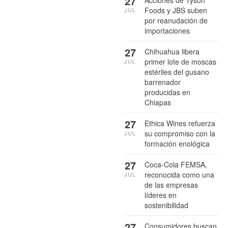
27
Foods y JBS suben
JUL
por reanudación de
importaciones
27
Chihuahua libera
primer lote de moscas
JUL
estériles del gusano
barrenador
producidas en
Chiapas
27
Ethica Wines refuerza
su compromiso con la
JUL
formación enológica
27
Coca-Cola FEMSA,
reconocida como una
JUL
de las empresas
líderes en
sostenibilidad
27
Consumidores buscan