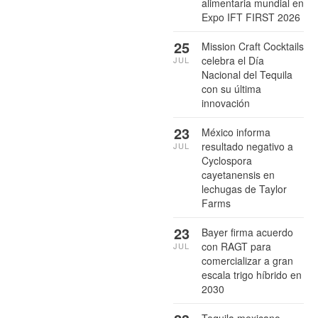
alimentaria mundial en
Expo IFT FIRST 2026
25
Mission Craft Cocktails
celebra el Día
JUL
Nacional del Tequila
con su última
innovación
23
México informa
resultado negativo a
JUL
Cyclospora
cayetanensis en
lechugas de Taylor
Farms
23
Bayer firma acuerdo
con RAGT para
JUL
comercializar a gran
escala trigo híbrido en
2030
Tequila mexicano