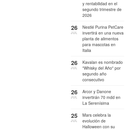
y rentabilidad en el
segundo trimestre de
2026
26
Nestlé Purina PetCare
invertirá en una nueva
JUL
planta de alimentos
para mascotas en
Italia
26
Kavalan es nombrado
"Whisky del Año" por
JUL
segundo año
consecutivo
26
Arcor y Danone
invertirán 70 mdd en
JUL
La Serenísima
25
Mars celebra la
evolución de
JUL
Halloween con su