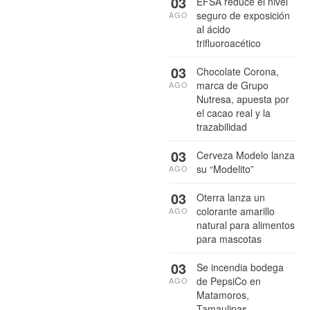
03
EFSA reduce el nivel
seguro de exposición
AGO
al ácido
trifluoroacético
03
Chocolate Corona,
marca de Grupo
AGO
Nutresa, apuesta por
el cacao real y la
trazabilidad
03
Cerveza Modelo lanza
su “Modelito”
AGO
03
Oterra lanza un
colorante amarillo
AGO
natural para alimentos
para mascotas
03
Se incendia bodega
de PepsiCo en
AGO
Matamoros,
Tamaulipas