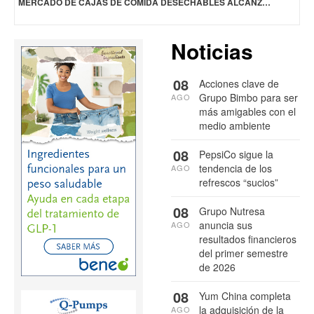
MERCADO DE CAJAS DE COMIDA DESECHABLES ALCANZARÁ LOS 24,500 DD A NIVEL MUNDIAL EN 2034
Noticias
08
Acciones clave de
Grupo Bimbo para ser
AGO
más amigables con el
medio ambiente
08
PepsiCo sigue la
tendencia de los
AGO
refrescos “sucios”
08
Grupo Nutresa
anuncia sus
AGO
resultados financieros
del primer semestre
de 2026
08
Yum China completa
la adquisición de la
AGO