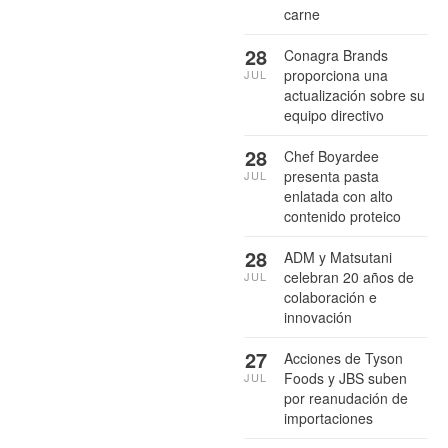
carne
28
Conagra Brands
proporciona una
JUL
actualización sobre su
equipo directivo
28
Chef Boyardee
presenta pasta
JUL
enlatada con alto
contenido proteico
28
ADM y Matsutani
celebran 20 años de
JUL
colaboración e
innovación
27
Acciones de Tyson
Foods y JBS suben
JUL
por reanudación de
importaciones