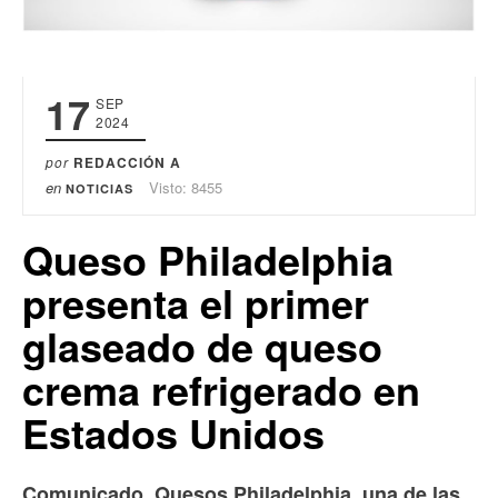
17
SEP
2024
por
REDACCIÓN A
en
Visto: 8455
NOTICIAS
Queso Philadelphia
presenta el primer
glaseado de queso
crema refrigerado en
Estados Unidos
Comunicado. Quesos Philadelphia, una de las