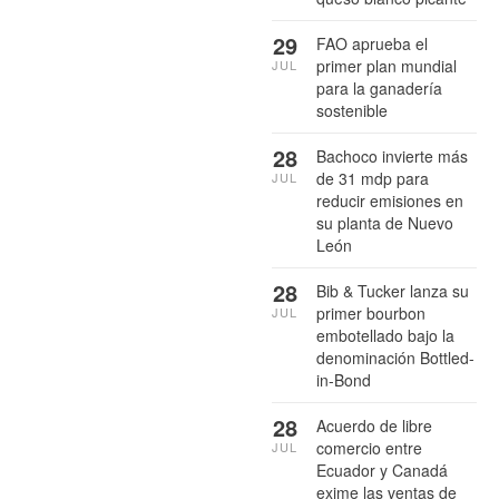
29
FAO aprueba el
primer plan mundial
JUL
para la ganadería
sostenible
28
Bachoco invierte más
de 31 mdp para
JUL
reducir emisiones en
su planta de Nuevo
León
28
Bib & Tucker lanza su
primer bourbon
JUL
embotellado bajo la
denominación Bottled-
in-Bond
28
Acuerdo de libre
comercio entre
JUL
Ecuador y Canadá
exime las ventas de