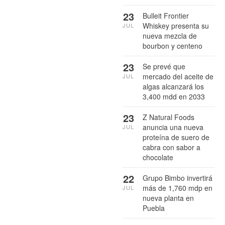
23
Bulleit Frontier
Whiskey presenta su
JUL
nueva mezcla de
bourbon y centeno
23
Se prevé que
mercado del aceite de
JUL
algas alcanzará los
3,400 mdd en 2033
23
Z Natural Foods
anuncia una nueva
JUL
proteína de suero de
cabra con sabor a
chocolate
22
Grupo Bimbo invertirá
más de 1,760 mdp en
JUL
nueva planta en
Puebla