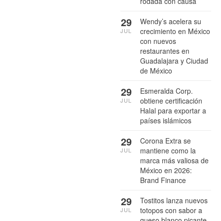
rodada con causa
29
Wendy’s acelera su
crecimiento en México
JUL
con nuevos
restaurantes en
Guadalajara y Ciudad
de México
29
Esmeralda Corp.
obtiene certificación
JUL
Halal para exportar a
países islámicos
29
Corona Extra se
mantiene como la
JUL
marca más valiosa de
México en 2026:
Brand Finance
29
Tostitos lanza nuevos
totopos con sabor a
JUL
queso blanco picante