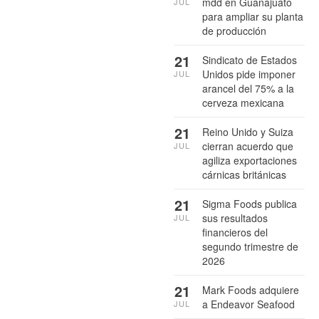
mdd en Guanajuato
JUL
para ampliar su planta
de producción
21
Sindicato de Estados
Unidos pide imponer
JUL
arancel del 75% a la
cerveza mexicana
21
Reino Unido y Suiza
cierran acuerdo que
JUL
agiliza exportaciones
cárnicas británicas
21
Sigma Foods publica
sus resultados
JUL
financieros del
segundo trimestre de
2026
21
Mark Foods adquiere
a Endeavor Seafood
JUL