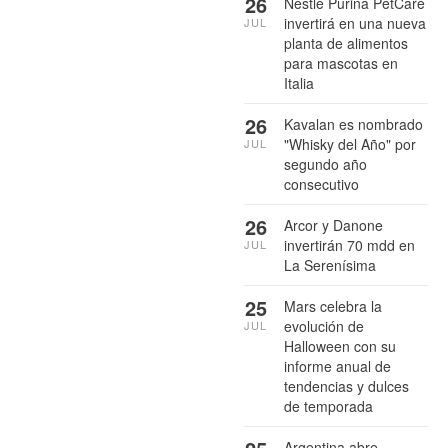
26
Nestlé Purina PetCare
invertirá en una nueva
JUL
planta de alimentos
para mascotas en
Italia
26
Kavalan es nombrado
"Whisky del Año" por
JUL
segundo año
consecutivo
26
Arcor y Danone
invertirán 70 mdd en
JUL
La Serenísima
25
Mars celebra la
evolución de
JUL
Halloween con su
informe anual de
tendencias y dulces
de temporada
Argentina abre