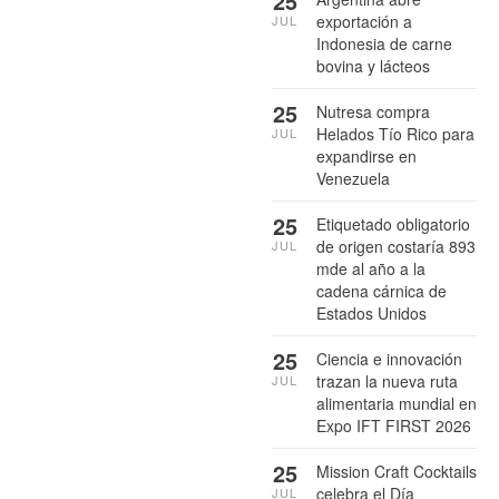
25
exportación a
JUL
Indonesia de carne
bovina y lácteos
25
Nutresa compra
Helados Tío Rico para
JUL
expandirse en
Venezuela
25
Etiquetado obligatorio
de origen costaría 893
JUL
mde al año a la
cadena cárnica de
Estados Unidos
25
Ciencia e innovación
trazan la nueva ruta
JUL
alimentaria mundial en
Expo IFT FIRST 2026
25
Mission Craft Cocktails
celebra el Día
JUL