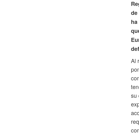
Re
de
ha 
qu
Eu
de
Al 
pon
com
ten
su 
exp
aco
req
com