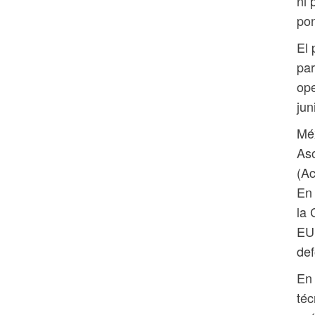
ni 
pon
El 
par
ope
jun
Méx
Aso
(Ac
En 
la 
EUD
def
En 
téc