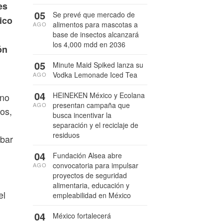
es
05
Se prevé que mercado de
ico
alimentos para mascotas a
AGO
base de insectos alcanzará
los 4,000 mdd en 2036
ón
05
Minute Maid Spiked lanza su
Vodka Lemonade Iced Tea
AGO
04
HEINEKEN México y Ecolana
 no
presentan campaña que
AGO
os,
busca incentivar la
separación y el reciclaje de
residuos
obar
04
Fundación Alsea abre
convocatoria para impulsar
AGO
proyectos de seguridad
alimentaria, educación y
el
empleabilidad en México
04
México fortalecerá