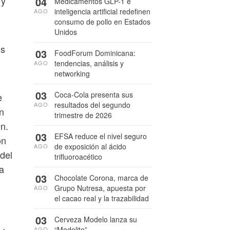
 y
04
Medicamentos GLP-1 e
inteligencia artificial redefinen
AGO
consumo de pollo en Estados
Unidos
os
03
FoodForum Dominicana:
tendencias, análisis y
AGO
networking
03
Coca-Cola presenta sus
e
resultados del segundo
AGO
n
trimestre de 2026
n.
03
EFSA reduce el nivel seguro
on
de exposición al ácido
AGO
del
trifluoroacético
a
03
Chocolate Corona, marca de
Grupo Nutresa, apuesta por
AGO
el cacao real y la trazabilidad
03
Cerveza Modelo lanza su
“Modelito”
AGO