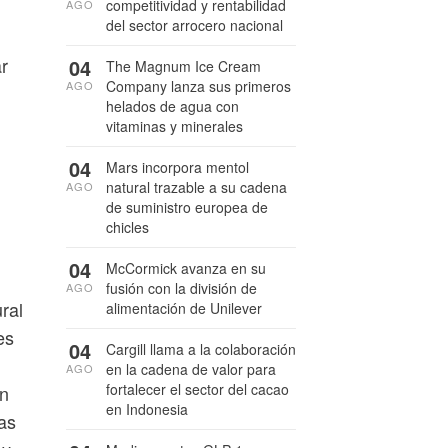
competitividad y rentabilidad
AGO
del sector arrocero nacional
r
04
The Magnum Ice Cream
Company lanza sus primeros
AGO
helados de agua con
vitaminas y minerales
04
Mars incorpora mentol
natural trazable a su cadena
AGO
de suministro europea de
chicles
04
McCormick avanza en su
fusión con la división de
AGO
ral
alimentación de Unilever
es
04
Cargill llama a la colaboración
en la cadena de valor para
AGO
fortalecer el sector del cacao
ón
en Indonesia
das