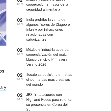
cooperación en favor de la
AGO
seguridad alimentaria
02
India prohíbe la venta de
algunos licores de Diageo e
AGO
Inbrew por infracciones
relacionadas con
saborizantes
02
México e industria acuerdan
comercialización del maíz
AGO
blanco del ciclo Primavera-
Verano 2026
os
02
Tecate se posiciona entre las
cinco marcas más creativas
AGO
del mundo
ña y
02
JBS firma acuerdo con
Highland Foods para reforzar
AGO
su presencia en Corea del
Sur