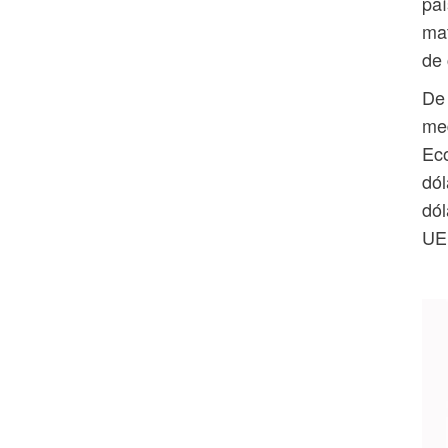
paí
mat
de 
De 
med
Eco
dól
dól
UE