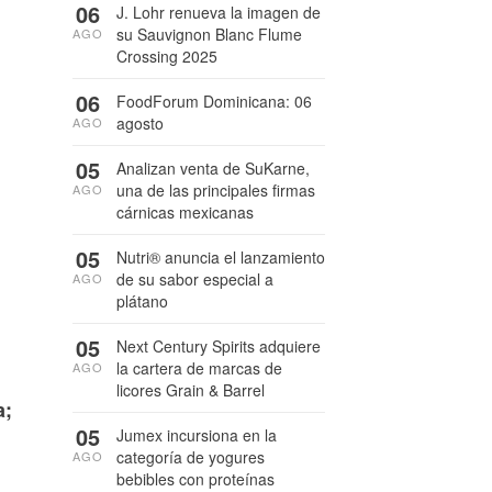
06
J. Lohr renueva la imagen de
su Sauvignon Blanc Flume
AGO
Crossing 2025
06
FoodForum Dominicana: 06
agosto
AGO
05
Analizan venta de SuKarne,
una de las principales firmas
AGO
cárnicas mexicanas
05
Nutri® anuncia el lanzamiento
de su sabor especial a
AGO
plátano
05
Next Century Spirits adquiere
la cartera de marcas de
AGO
licores Grain & Barrel
a;
05
Jumex incursiona en la
categoría de yogures
AGO
bebibles con proteínas