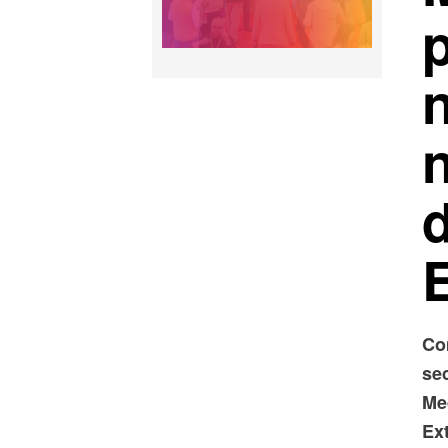
Co
sec
Me
Ex