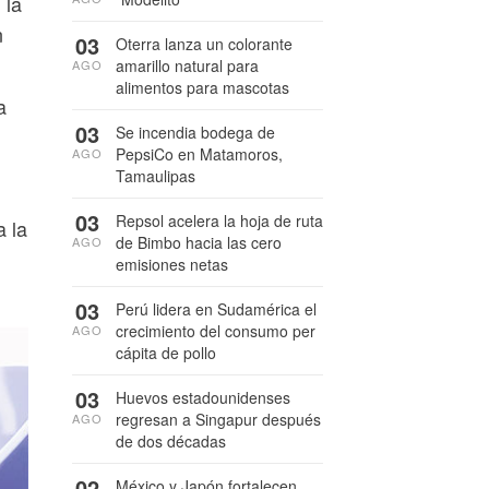
 la
n
03
Oterra lanza un colorante
amarillo natural para
AGO
alimentos para mascotas
a
03
Se incendia bodega de
PepsiCo en Matamoros,
AGO
Tamaulipas
03
Repsol acelera la hoja de ruta
a la
de Bimbo hacia las cero
AGO
emisiones netas
03
Perú lidera en Sudamérica el
crecimiento del consumo per
AGO
cápita de pollo
03
Huevos estadounidenses
regresan a Singapur después
AGO
de dos décadas
02
México y Japón fortalecen