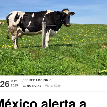
26
por
REDACCIÓN C
MAY
2025
en
Visto: 5986
NOTICIAS
éxico alerta a