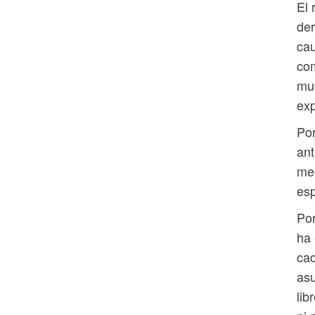
El 
der
cau
com
mue
exp
Por
ant
mer
esp
Por
ha 
cad
asu
lib