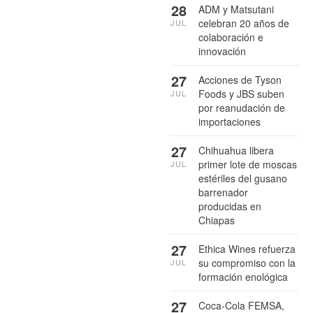
28
ADM y Matsutani
celebran 20 años de
JUL
colaboración e
innovación
27
Acciones de Tyson
Foods y JBS suben
JUL
por reanudación de
importaciones
27
Chihuahua libera
primer lote de moscas
JUL
estériles del gusano
barrenador
producidas en
Chiapas
27
Ethica Wines refuerza
su compromiso con la
JUL
formación enológica
27
Coca-Cola FEMSA,