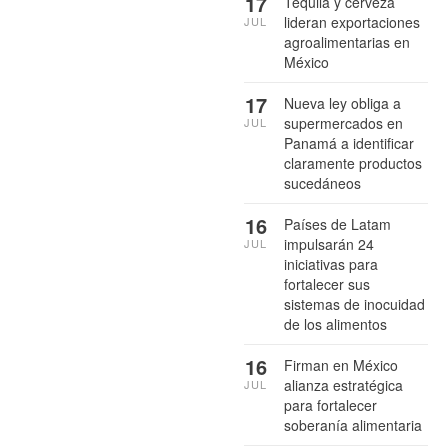
17
Tequila y cerveza
lideran exportaciones
JUL
agroalimentarias en
México
17
Nueva ley obliga a
supermercados en
JUL
Panamá a identificar
claramente productos
sucedáneos
16
Países de Latam
impulsarán 24
JUL
iniciativas para
fortalecer sus
sistemas de inocuidad
de los alimentos
16
Firman en México
alianza estratégica
JUL
para fortalecer
soberanía alimentaria