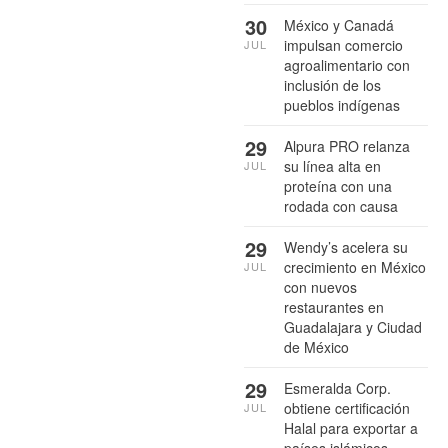
30
México y Canadá
impulsan comercio
JUL
agroalimentario con
inclusión de los
pueblos indígenas
29
Alpura PRO relanza
su línea alta en
JUL
proteína con una
rodada con causa
29
Wendy’s acelera su
crecimiento en México
JUL
con nuevos
restaurantes en
Guadalajara y Ciudad
de México
29
Esmeralda Corp.
obtiene certificación
JUL
Halal para exportar a
países islámicos