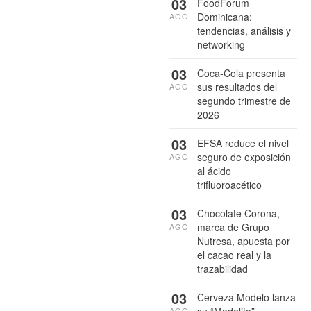
03
FoodForum
Dominicana:
AGO
tendencias, análisis y
networking
03
Coca-Cola presenta
sus resultados del
AGO
segundo trimestre de
2026
03
EFSA reduce el nivel
seguro de exposición
AGO
al ácido
trifluoroacético
03
Chocolate Corona,
marca de Grupo
AGO
Nutresa, apuesta por
el cacao real y la
trazabilidad
03
Cerveza Modelo lanza
su “Modelito”
AGO