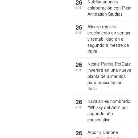
26
Nutrisa anuncia
colaboración con Pixar
JUL
Animation Studios
26
Alicorp registra
crecimiento en ventas
JUL
y rentabilidad en el
segundo trimestre de
2026
26
Nestlé Purina PetCare
invertirá en una nueva
JUL
planta de alimentos
para mascotas en
Italia
26
Kavalan es nombrado
"Whisky del Año" por
JUL
segundo año
consecutivo
26
Arcor y Danone
JUL