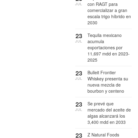
con RAGT para
JUL
comercializar a gran
escala trigo híbrido en
2030
23
Tequila mexicano
acumula
JUL
exportaciones por
11,697 mdd en 2023-
2025
23
Bulleit Frontier
Whiskey presenta su
JUL
nueva mezcla de
bourbon y centeno
23
Se prevé que
mercado del aceite de
JUL
algas alcanzará los
3,400 mdd en 2033
23
Z Natural Foods