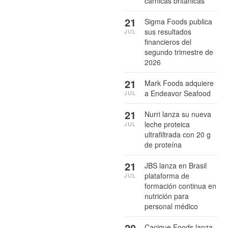
cárnicas británicas
21
Sigma Foods publica
sus resultados
JUL
financieros del
segundo trimestre de
2026
21
Mark Foods adquiere
a Endeavor Seafood
JUL
21
Nurri lanza su nueva
leche proteica
JUL
ultrafiltrada con 20 g
de proteína
21
JBS lanza en Brasil
plataforma de
JUL
formación continua en
nutrición para
personal médico
20
Cacique Foods lanza