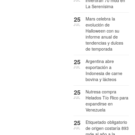
invertirán 70 mdd en
La Serenísima
25
Mars celebra la
evolución de
JUL
Halloween con su
informe anual de
tendencias y dulces
de temporada
25
Argentina abre
exportación a
JUL
Indonesia de carne
bovina y lácteos
25
Nutresa compra
Helados Tío Rico para
JUL
expandirse en
Venezuela
25
Etiquetado obligatorio
de origen costaría 893
JUL
mde al año a la