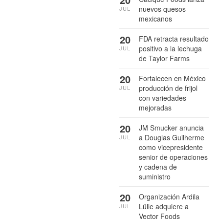
nuevos quesos
JUL
mexicanos
20
FDA retracta resultado
positivo a la lechuga
JUL
de Taylor Farms
20
Fortalecen en México
producción de frijol
JUL
con variedades
mejoradas
20
JM Smucker anuncia
a Douglas Guilherme
JUL
como vicepresidente
senior de operaciones
y cadena de
suministro
20
Organización Ardila
Lülle adquiere a
JUL
Vector Foods