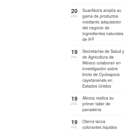
20
SuanNutra amplía su
gama de productos
JUL
mediante adquisición
del negocio de
ingredientes naturales
de IFF
19
Secretarías de Salud y
de Agricultura de
JUL
México colaboran en
investigación sobre
brote de Cyclospora
cayetanensis en
Estados Unidos
19
Alicorp realiza su
primer taller de
JUL
panadería
19
Oterra lanza
colorantes líquidos
JUL