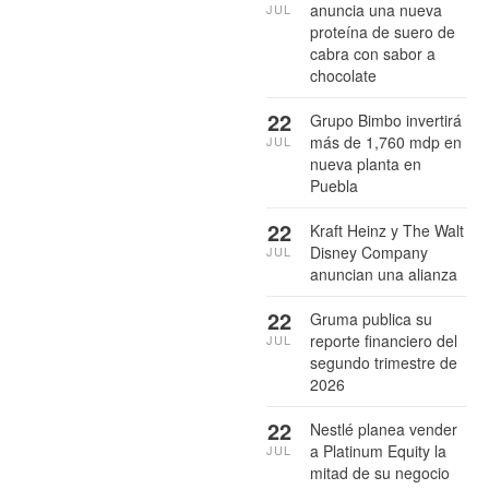
anuncia una nueva
JUL
proteína de suero de
cabra con sabor a
chocolate
22
Grupo Bimbo invertirá
más de 1,760 mdp en
JUL
nueva planta en
Puebla
22
Kraft Heinz y The Walt
Disney Company
JUL
anuncian una alianza
22
Gruma publica su
reporte financiero del
JUL
segundo trimestre de
2026
22
Nestlé planea vender
a Platinum Equity la
JUL
mitad de su negocio