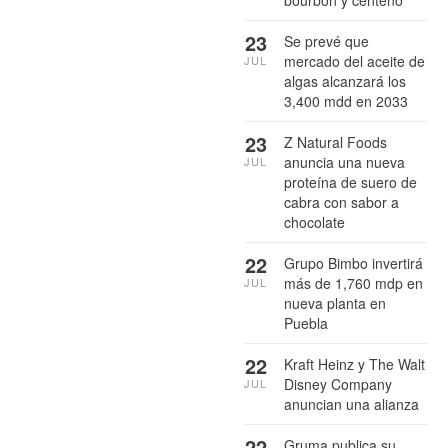
bourbon y centeno
23
Se prevé que
mercado del aceite de
JUL
algas alcanzará los
3,400 mdd en 2033
23
Z Natural Foods
anuncia una nueva
JUL
proteína de suero de
cabra con sabor a
chocolate
22
Grupo Bimbo invertirá
más de 1,760 mdp en
JUL
nueva planta en
Puebla
22
Kraft Heinz y The Walt
Disney Company
JUL
anuncian una alianza
22
Gruma publica su