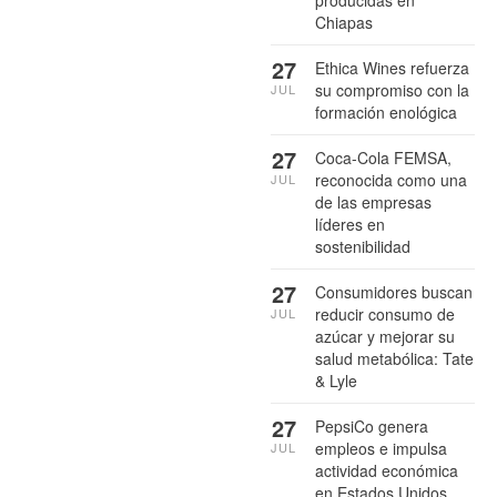
producidas en
Chiapas
27
Ethica Wines refuerza
su compromiso con la
JUL
formación enológica
27
Coca-Cola FEMSA,
reconocida como una
JUL
de las empresas
líderes en
sostenibilidad
27
Consumidores buscan
reducir consumo de
JUL
azúcar y mejorar su
salud metabólica: Tate
& Lyle
27
PepsiCo genera
empleos e impulsa
JUL
actividad económica
en Estados Unidos