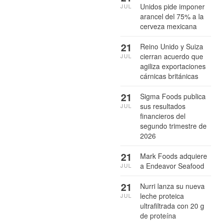
Unidos pide imponer
JUL
arancel del 75% a la
cerveza mexicana
21
Reino Unido y Suiza
cierran acuerdo que
JUL
agiliza exportaciones
cárnicas británicas
21
Sigma Foods publica
sus resultados
JUL
financieros del
segundo trimestre de
2026
21
Mark Foods adquiere
a Endeavor Seafood
JUL
21
Nurri lanza su nueva
leche proteica
JUL
ultrafiltrada con 20 g
de proteína