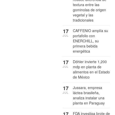
textura entre las
gominolas de origen
vegetal y las
tradicionales
17
CAFFENIO amplía su
portafolio con
JUL
ENERCHILL, su
primera bebida
energética
17
Döhler invierte 1,200
mdp en planta de
JUL
alimentos en el Estado
de México
17
Jussara, empresa
láctea brasileña,
JUL
analiza instalar una
planta en Paraguay
17
FDA investiga brote de