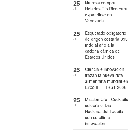
25
Nutresa compra
Helados Tío Rico para
JUL
expandirse en
Venezuela
25
Etiquetado obligatorio
de origen costaría 893
JUL
mde al año a la
cadena cárnica de
Estados Unidos
25
Ciencia e innovación
trazan la nueva ruta
JUL
alimentaria mundial en
Expo IFT FIRST 2026
25
Mission Craft Cocktails
celebra el Día
JUL
Nacional del Tequila
con su última
innovación