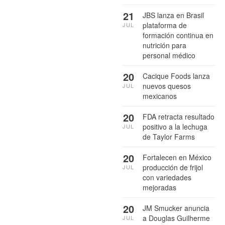
21
JBS lanza en Brasil
plataforma de
JUL
formación continua en
nutrición para
personal médico
20
Cacique Foods lanza
nuevos quesos
JUL
mexicanos
20
FDA retracta resultado
positivo a la lechuga
JUL
de Taylor Farms
20
Fortalecen en México
producción de frijol
JUL
con variedades
mejoradas
20
JM Smucker anuncia
a Douglas Guilherme
JUL