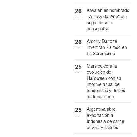
26
Kavalan es nombrado
"Whisky del Año" por
JUL
segundo año
consecutivo
26
Arcor y Danone
invertirán 70 mdd en
JUL
La Serenísima
25
Mars celebra la
evolución de
JUL
Halloween con su
informe anual de
tendencias y dulces
de temporada
25
Argentina abre
exportación a
JUL
Indonesia de carne
bovina y lácteos