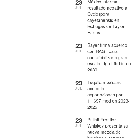
23
México informa
resultado negativo a
JUL
Cyclospora
cayetanensis en
lechugas de Taylor
Farms
23
Bayer firma acuerdo
con RAGT para
JUL
comercializar a gran
escala trigo híbrido en
2030
23
Tequila mexicano
acumula
JUL
exportaciones por
11,697 mdd en 2023-
2025
23
Bulleit Frontier
Whiskey presenta su
JUL
nueva mezcla de