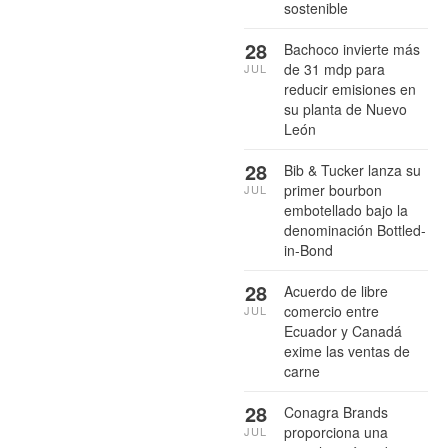
sostenible
28
Bachoco invierte más
de 31 mdp para
JUL
reducir emisiones en
su planta de Nuevo
León
28
Bib & Tucker lanza su
primer bourbon
JUL
embotellado bajo la
denominación Bottled-
in-Bond
28
Acuerdo de libre
comercio entre
JUL
Ecuador y Canadá
exime las ventas de
carne
28
Conagra Brands
proporciona una
JUL