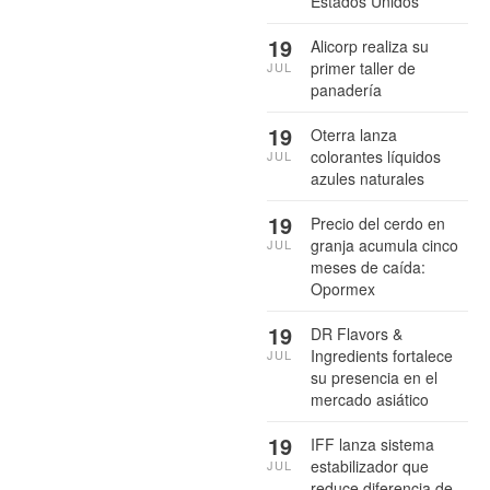
Estados Unidos
19
Alicorp realiza su
primer taller de
JUL
panadería
19
Oterra lanza
colorantes líquidos
JUL
azules naturales
19
Precio del cerdo en
granja acumula cinco
JUL
meses de caída:
Opormex
19
DR Flavors &
Ingredients fortalece
JUL
su presencia en el
mercado asiático
19
IFF lanza sistema
estabilizador que
JUL
reduce diferencia de