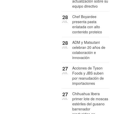
actualización sobre su
equipo directivo
28
Chef Boyardee
presenta pasta
JUL
enlatada con alto
contenido proteico
28
ADM y Matsutani
celebran 20 años de
JUL
colaboración e
innovación
27
Acciones de Tyson
Foods y JBS suben
JUL
por reanudación de
importaciones
27
Chihuahua libera
primer lote de moscas
JUL
estériles del gusano
barrenador