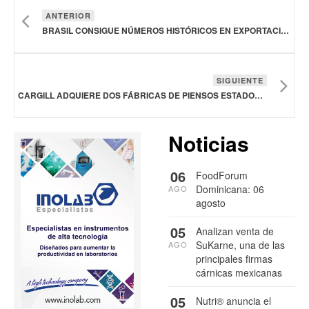
ANTERIOR
BRASIL CONSIGUE NÚMEROS HISTÓRICOS EN EXPORTACIONES DE CARNE DE CERDO Y CIFRAS INFERIORES EN POLLO
SIGUIENTE
CARGILL ADQUIERE DOS FÁBRICAS DE PIENSOS ESTADOUNIDENSES Y FORTALECE SUS CAPACIDADES DE PRODUCCIÓN Y DISTRIBUCIÓN
Noticias
06
FoodForum
Dominicana: 06
AGO
agosto
05
Analizan venta de
SuKarne, una de las
AGO
principales firmas
cárnicas mexicanas
05
Nutri® anuncia el