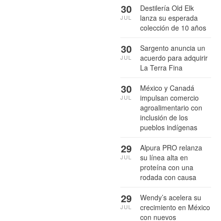
30
Destilería Old Elk
lanza su esperada
JUL
colección de 10 años
30
Sargento anuncia un
acuerdo para adquirir
JUL
La Terra Fina
30
México y Canadá
impulsan comercio
JUL
agroalimentario con
inclusión de los
pueblos indígenas
29
Alpura PRO relanza
su línea alta en
JUL
proteína con una
rodada con causa
29
Wendy’s acelera su
crecimiento en México
JUL
con nuevos