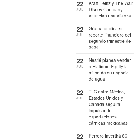
22
Kraft Heinz y The Walt
Disney Company
JUL
anuncian una alianza
22
Gruma publica su
reporte financiero del
JUL
segundo trimestre de
2026
22
Nestlé planea vender
a Platinum Equity la
JUL
mitad de su negocio
de agua
22
TLC entre México,
Estados Unidos y
JUL
Canadá seguirá
impulsando
exportaciones
cárnicas mexicanas
22
Ferrero invertirá 86