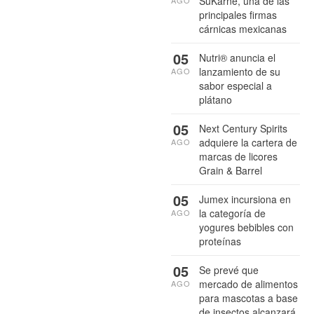
SuKarne, una de las
AGO
principales firmas
cárnicas mexicanas
05
Nutri® anuncia el
lanzamiento de su
AGO
sabor especial a
plátano
05
Next Century Spirits
adquiere la cartera de
AGO
marcas de licores
Grain & Barrel
05
Jumex incursiona en
la categoría de
AGO
yogures bebibles con
proteínas
05
Se prevé que
mercado de alimentos
AGO
para mascotas a base
de insectos alcanzará