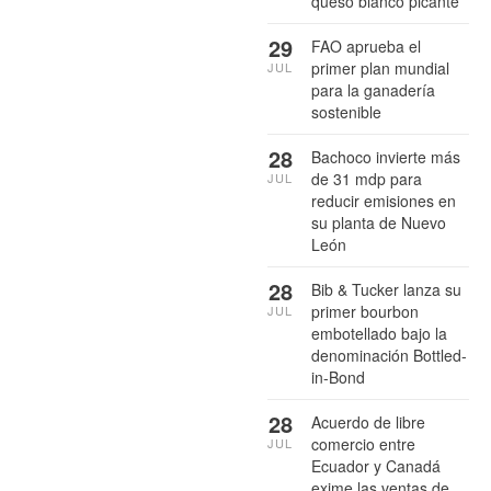
queso blanco picante
29
FAO aprueba el
primer plan mundial
JUL
para la ganadería
sostenible
28
Bachoco invierte más
de 31 mdp para
JUL
reducir emisiones en
su planta de Nuevo
León
28
Bib & Tucker lanza su
primer bourbon
JUL
embotellado bajo la
denominación Bottled-
in-Bond
28
Acuerdo de libre
comercio entre
JUL
Ecuador y Canadá
exime las ventas de