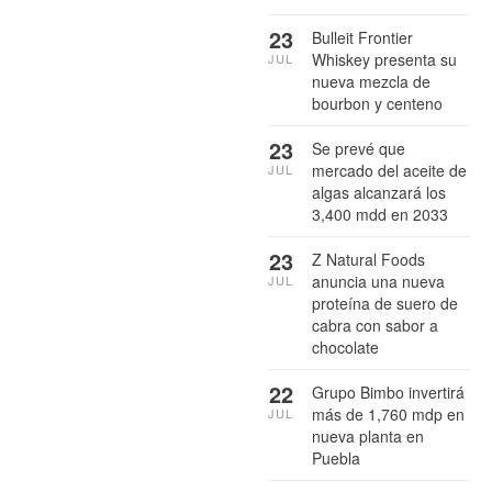
23
Bulleit Frontier
Whiskey presenta su
JUL
nueva mezcla de
bourbon y centeno
23
Se prevé que
mercado del aceite de
JUL
algas alcanzará los
3,400 mdd en 2033
23
Z Natural Foods
anuncia una nueva
JUL
proteína de suero de
cabra con sabor a
chocolate
22
Grupo Bimbo invertirá
más de 1,760 mdp en
JUL
nueva planta en
Puebla