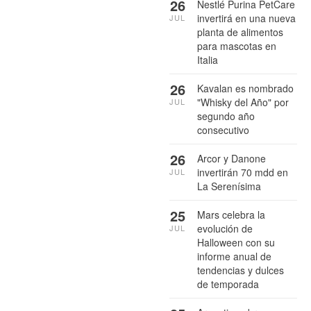
26
Nestlé Purina PetCare
invertirá en una nueva
JUL
planta de alimentos
para mascotas en
Italia
26
Kavalan es nombrado
"Whisky del Año" por
JUL
segundo año
consecutivo
26
Arcor y Danone
invertirán 70 mdd en
JUL
La Serenísima
25
Mars celebra la
evolución de
JUL
Halloween con su
informe anual de
tendencias y dulces
de temporada