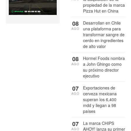
propiedad de la marca
Pizza Hut en China
08
Desarrollan en Chile
una plataforma para
AGO
transformar sangre de
cerdo en ingredientes
de alto valor
08
Hormel Foods nombra
a John Ghingo como
AGO
su próximo director
ejecutivo
07
Exportaciones de
cerveza mexicana
AGO
superan los 6,400
mdd y llegan a 98
países
07
La marca CHIPS
AHOY! lanza su primer
AGO