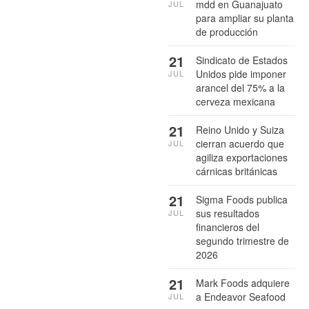
mdd en Guanajuato
JUL
para ampliar su planta
de producción
21
Sindicato de Estados
Unidos pide imponer
JUL
arancel del 75% a la
cerveza mexicana
21
Reino Unido y Suiza
cierran acuerdo que
JUL
agiliza exportaciones
cárnicas británicas
21
Sigma Foods publica
sus resultados
JUL
financieros del
segundo trimestre de
2026
21
Mark Foods adquiere
a Endeavor Seafood
JUL