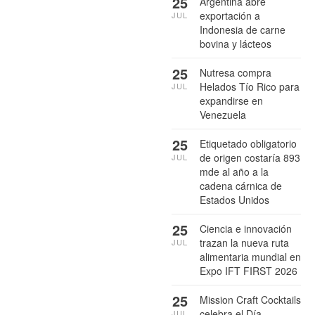
25
Argentina abre
exportación a
JUL
Indonesia de carne
bovina y lácteos
25
Nutresa compra
Helados Tío Rico para
JUL
expandirse en
Venezuela
25
Etiquetado obligatorio
de origen costaría 893
JUL
mde al año a la
cadena cárnica de
Estados Unidos
25
Ciencia e innovación
trazan la nueva ruta
JUL
alimentaria mundial en
Expo IFT FIRST 2026
25
Mission Craft Cocktails
celebra el Día
JUL