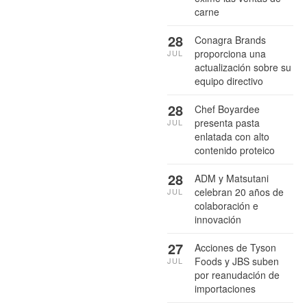
carne
28
Conagra Brands
proporciona una
JUL
actualización sobre su
equipo directivo
28
Chef Boyardee
presenta pasta
JUL
enlatada con alto
contenido proteico
28
ADM y Matsutani
celebran 20 años de
JUL
colaboración e
innovación
27
Acciones de Tyson
Foods y JBS suben
JUL
por reanudación de
importaciones