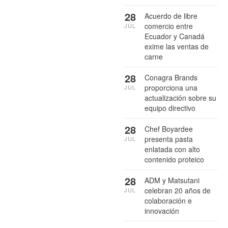
28
Acuerdo de libre
comercio entre
JUL
Ecuador y Canadá
exime las ventas de
carne
28
Conagra Brands
proporciona una
JUL
actualización sobre su
equipo directivo
28
Chef Boyardee
presenta pasta
JUL
enlatada con alto
contenido proteico
28
ADM y Matsutani
celebran 20 años de
JUL
colaboración e
innovación