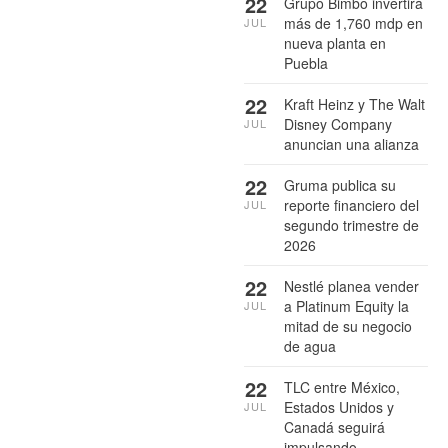
22
Grupo Bimbo invertirá
más de 1,760 mdp en
JUL
nueva planta en
Puebla
22
Kraft Heinz y The Walt
Disney Company
JUL
anuncian una alianza
22
Gruma publica su
reporte financiero del
JUL
segundo trimestre de
2026
22
Nestlé planea vender
a Platinum Equity la
JUL
mitad de su negocio
de agua
22
TLC entre México,
Estados Unidos y
JUL
Canadá seguirá
impulsando