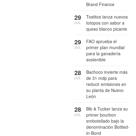
Brand Finance
29
Tostitos lanza nuevos
totopos con sabor a
JUL
queso blanco picante
29
FAO aprueba el
primer plan mundial
JUL
para la ganadería
sostenible
28
Bachoco invierte más
de 31 mdp para
JUL
reducir emisiones en
su planta de Nuevo
León
28
Bib & Tucker lanza su
primer bourbon
JUL
embotellado bajo la
denominación Bottled-
in-Bond