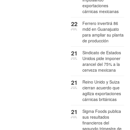
exportaciones
cárnicas mexicanas
22
Ferrero invertirá 86
mdd en Guanajuato
JUL
para ampliar su planta
de producción
21
Sindicato de Estados
Unidos pide imponer
JUL
arancel del 75% a la
cerveza mexicana
21
Reino Unido y Suiza
cierran acuerdo que
JUL
agiliza exportaciones
cárnicas británicas
21
Sigma Foods publica
sus resultados
JUL
financieros del
segundo trimestre de