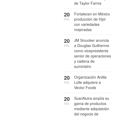
de Taylor Farms
20
Fortalecen en México
producción de frijol
JUL
con variedades
mejoradas
20
JM Smucker anuncia
a Douglas Guilherme
JUL
como vicepresidente
senior de operaciones
y cadena de
suministro
20
Organización Ardila
Lülle adquiere a
JUL
Vector Foods
20
SuanNutra amplía su
gama de productos
JUL
mediante adquisición
del negocio de