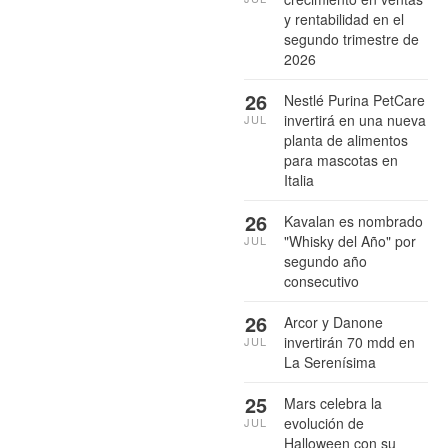
y rentabilidad en el
segundo trimestre de
2026
26
Nestlé Purina PetCare
invertirá en una nueva
JUL
planta de alimentos
para mascotas en
Italia
26
Kavalan es nombrado
"Whisky del Año" por
JUL
segundo año
consecutivo
26
Arcor y Danone
invertirán 70 mdd en
JUL
La Serenísima
25
Mars celebra la
evolución de
JUL
Halloween con su