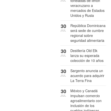
toneladas de limón
JUL
veracruzano a
mercados de Estados
Unidos y Rusia
30
República Dominicana
será sede de cumbre
JUL
regional sobre
seguridad alimentaria
30
Destilería Old Elk
lanza su esperada
JUL
colección de 10 años
30
Sargento anuncia un
acuerdo para adquirir
JUL
La Terra Fina
30
México y Canadá
impulsan comercio
JUL
agroalimentario con
inclusión de los
pueblos indígenas