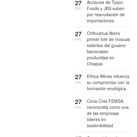
27
Acciones de Tyson
Foods y JBS suben
JUL
por reanudación de
importaciones
27
Chihuahua libera
primer lote de moscas
JUL
estériles del gusano
barrenador
producidas en
Chiapas
27
Ethica Wines refuerza
su compromiso con la
JUL
formación enológica
27
Coca-Cola FEMSA,
reconocida como una
JUL
de las empresas
líderes en
sostenibilidad