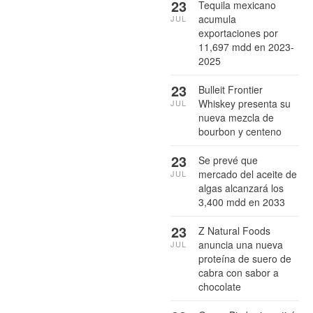
23
Tequila mexicano
acumula
JUL
exportaciones por
11,697 mdd en 2023-
2025
23
Bulleit Frontier
Whiskey presenta su
JUL
nueva mezcla de
bourbon y centeno
23
Se prevé que
mercado del aceite de
JUL
algas alcanzará los
3,400 mdd en 2033
23
Z Natural Foods
anuncia una nueva
JUL
proteína de suero de
cabra con sabor a
chocolate