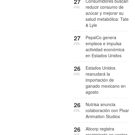
27
Consumidores buscan
reducir consumo de
JUL
azúcar y mejorar su
salud metabólica: Tate
& Lyle
27
PepsiCo genera
empleos e impulsa
JUL
actividad económica
en Estados Unidos
26
Estados Unidos
reanudará la
JUL
importación de
ganado mexicano en
agosto
26
Nutrisa anuncia
colaboración con Pixar
JUL
Animation Studios
26
Alicorp registra
crecimiento en ventas
JUL