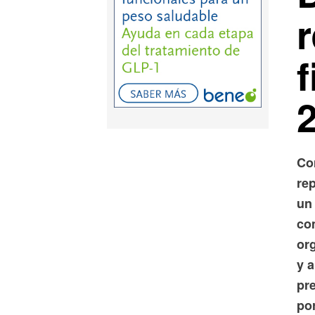
Co
re
un
co
or
y 
pr
po