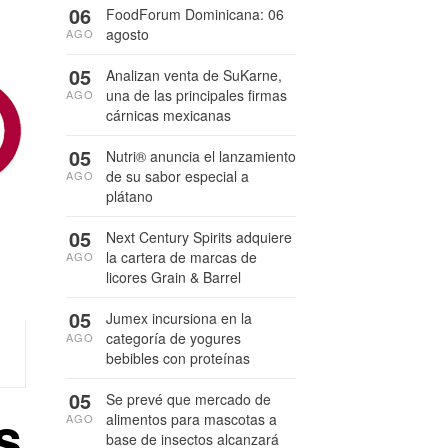
06
FoodForum Dominicana: 06
agosto
AGO
05
Analizan venta de SuKarne,
una de las principales firmas
AGO
cárnicas mexicanas
05
Nutri® anuncia el lanzamiento
de su sabor especial a
AGO
plátano
05
Next Century Spirits adquiere
la cartera de marcas de
AGO
licores Grain & Barrel
05
Jumex incursiona en la
categoría de yogures
AGO
bebibles con proteínas
05
Se prevé que mercado de
s
alimentos para mascotas a
AGO
base de insectos alcanzará