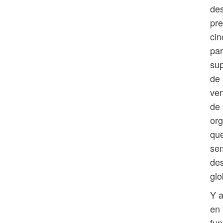
des
pre
cin
par
sup
de 
ven
de 
org
que
sem
des
glo
Y a
en 
fun