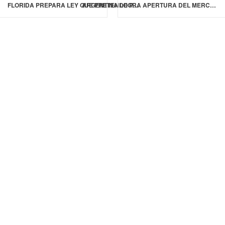
FLORIDA PREPARA LEY QUE PRETENDE PROHIBIR LA VENTA DE GOLOSINAS CON LOS INGREDIENTES AMARILLO 5 (TAMBIÉN CONOCIDO COMO TARTRAZINA) Y AZUL 1
ARGENTINA LOGRA APERTURA DEL MERCADO DE COREA DEL SUR PARA EXPORTAR CARNE DE POLLO