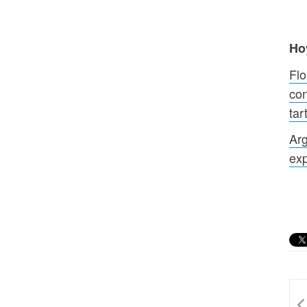
Ho
Flo
con
tar
Arg
exp