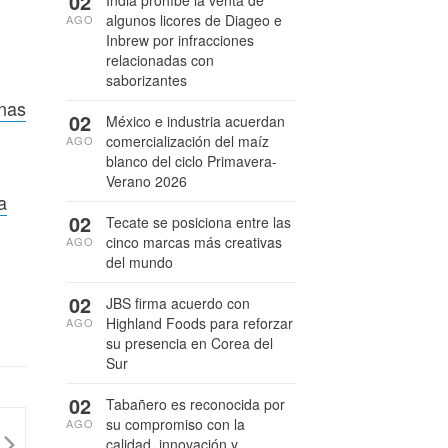
02
India prohíbe la venta de
algunos licores de Diageo e
AGO
Inbrew por infracciones
relacionadas con
saborizantes
inas
02
México e industria acuerdan
comercialización del maíz
AGO
blanco del ciclo Primavera-
Verano 2026
a
02
Tecate se posiciona entre las
cinco marcas más creativas
AGO
del mundo
02
JBS firma acuerdo con
Highland Foods para reforzar
AGO
su presencia en Corea del
Sur
02
Tabañero es reconocida por
su compromiso con la
AGO
calidad, innovación y