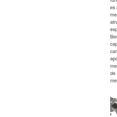
es 
mer
atr
esp
Bev
cap
cam
apo
me 
de 
me