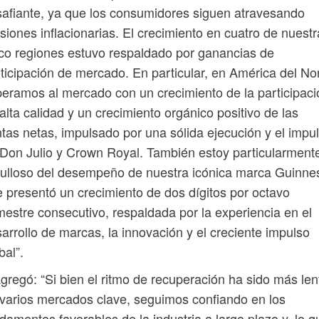
afiante, ya que los consumidores siguen atravesando
siones inflacionarias. El crecimiento en cuatro de nuest
co regiones estuvo respaldado por ganancias de
ticipación de mercado. En particular, en América del Nor
eramos al mercado con un crecimiento de la participaci
alta calidad y un crecimiento orgánico positivo de las
tas netas, impulsado por una sólida ejecución y el impu
Don Julio y Crown Royal. También estoy particularment
ulloso del desempeño de nuestra icónica marca Guinne
 presentó un crecimiento de dos dígitos por octavo
estre consecutivo, respaldada por la experiencia en el
arrollo de marcas, la innovación y el creciente impulso
bal”.
gregó: “Si bien el ritmo de recuperación ha sido más len
varios mercados clave, seguimos confiando en los
damentos favorables de la industria a largo plazo y, lo q