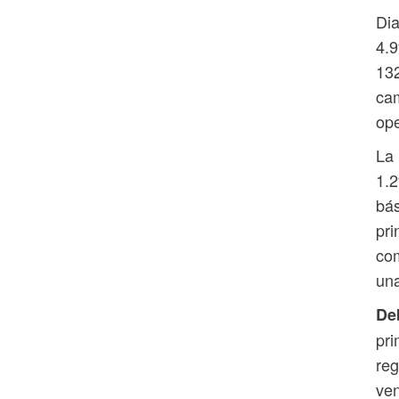
Dia
4.9
132
cam
ope
La 
1.2
bás
pri
com
una
Deb
pri
reg
ven