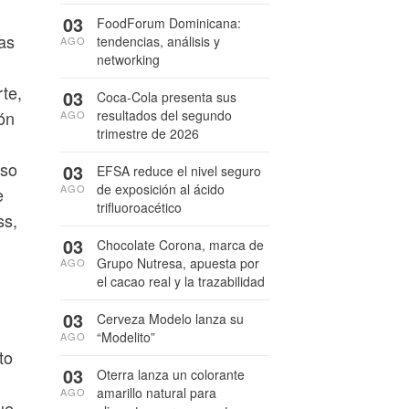
03
FoodForum Dominicana:
ras
tendencias, análisis y
AGO
networking
te,
03
Coca-Cola presenta sus
resultados del segundo
ón
AGO
trimestre de 2026
lso
03
EFSA reduce el nivel seguro
de exposición al ácido
AGO
e
trifluoroacético
ss,
03
Chocolate Corona, marca de
Grupo Nutresa, apuesta por
AGO
el cacao real y la trazabilidad
03
Cerveza Modelo lanza su
“Modelito”
AGO
to
03
Oterra lanza un colorante
amarillo natural para
AGO
ue