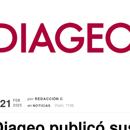
21
por
REDACCIÓN C
FEB
2025
en
Visto: 7156
NOTICIAS
Diageo publicó su