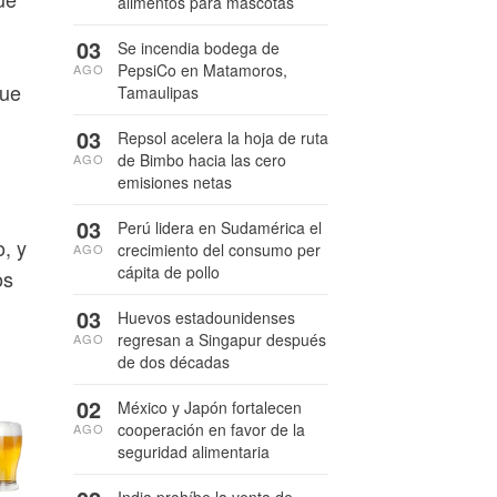
alimentos para mascotas
03
Se incendia bodega de
PepsiCo en Matamoros,
AGO
que
Tamaulipas
03
Repsol acelera la hoja de ruta
de Bimbo hacia las cero
AGO
emisiones netas
03
Perú lidera en Sudamérica el
, y
crecimiento del consumo per
AGO
cápita de pollo
os
03
Huevos estadounidenses
regresan a Singapur después
AGO
de dos décadas
02
México y Japón fortalecen
cooperación en favor de la
AGO
seguridad alimentaria