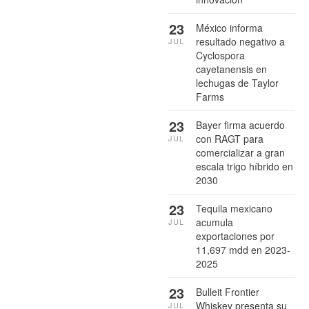
23
México informa
resultado negativo a
JUL
Cyclospora
cayetanensis en
lechugas de Taylor
Farms
23
Bayer firma acuerdo
con RAGT para
JUL
comercializar a gran
escala trigo híbrido en
2030
23
Tequila mexicano
acumula
JUL
exportaciones por
11,697 mdd en 2023-
2025
23
Bulleit Frontier
Whiskey presenta su
JUL