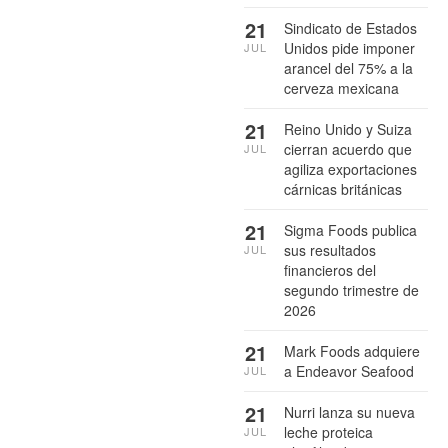
21
Sindicato de Estados
Unidos pide imponer
JUL
arancel del 75% a la
cerveza mexicana
21
Reino Unido y Suiza
cierran acuerdo que
JUL
agiliza exportaciones
cárnicas británicas
21
Sigma Foods publica
sus resultados
JUL
financieros del
segundo trimestre de
2026
21
Mark Foods adquiere
a Endeavor Seafood
JUL
21
Nurri lanza su nueva
leche proteica
JUL