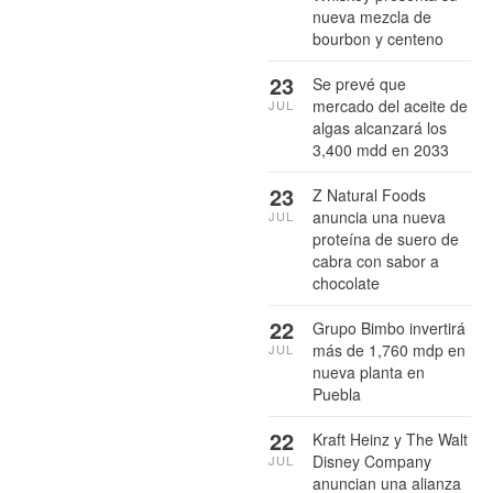
nueva mezcla de
bourbon y centeno
23
Se prevé que
mercado del aceite de
JUL
algas alcanzará los
3,400 mdd en 2033
23
Z Natural Foods
anuncia una nueva
JUL
proteína de suero de
cabra con sabor a
chocolate
22
Grupo Bimbo invertirá
más de 1,760 mdp en
JUL
nueva planta en
Puebla
22
Kraft Heinz y The Walt
Disney Company
JUL
anuncian una alianza