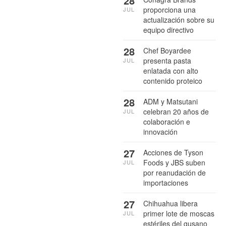
28
proporciona una
JUL
actualización sobre su
equipo directivo
28
Chef Boyardee
presenta pasta
JUL
enlatada con alto
contenido proteico
28
ADM y Matsutani
celebran 20 años de
JUL
colaboración e
innovación
27
Acciones de Tyson
Foods y JBS suben
JUL
por reanudación de
importaciones
27
Chihuahua libera
primer lote de moscas
JUL
estériles del gusano