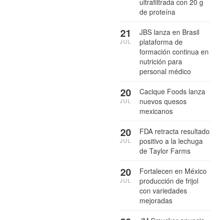
ultrafiltrada con 20 g
de proteína
21
JBS lanza en Brasil
plataforma de
JUL
formación continua en
nutrición para
personal médico
20
Cacique Foods lanza
nuevos quesos
JUL
mexicanos
20
FDA retracta resultado
positivo a la lechuga
JUL
de Taylor Farms
20
Fortalecen en México
producción de frijol
JUL
con variedades
mejoradas