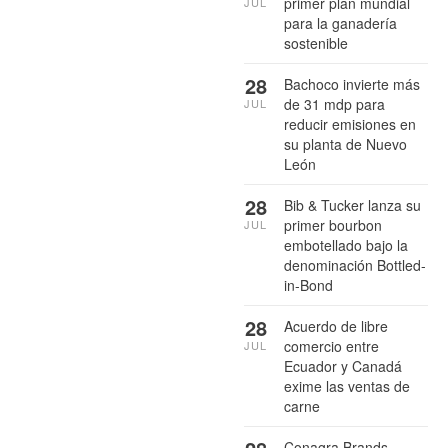
primer plan mundial
JUL
para la ganadería
sostenible
28
Bachoco invierte más
de 31 mdp para
JUL
reducir emisiones en
su planta de Nuevo
León
28
Bib & Tucker lanza su
primer bourbon
JUL
embotellado bajo la
denominación Bottled-
in-Bond
28
Acuerdo de libre
comercio entre
JUL
Ecuador y Canadá
exime las ventas de
carne
Conagra Brands