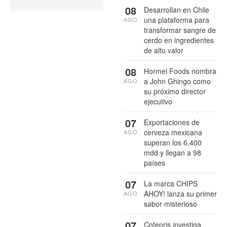
08
Desarrollan en Chile
una plataforma para
AGO
transformar sangre de
cerdo en ingredientes
de alto valor
08
Hormel Foods nombra
a John Ghingo como
AGO
su próximo director
ejecutivo
07
Exportaciones de
cerveza mexicana
AGO
superan los 6,400
mdd y llegan a 98
países
07
La marca CHIPS
AHOY! lanza su primer
AGO
sabor misterioso
07
Cofepris investiga