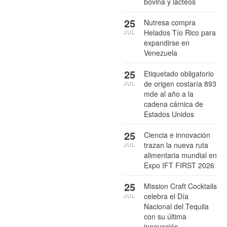
bovina y lácteos
25
Nutresa compra
Helados Tío Rico para
JUL
expandirse en
Venezuela
25
Etiquetado obligatorio
de origen costaría 893
JUL
mde al año a la
cadena cárnica de
Estados Unidos
25
Ciencia e innovación
trazan la nueva ruta
JUL
alimentaria mundial en
Expo IFT FIRST 2026
25
Mission Craft Cocktails
celebra el Día
JUL
Nacional del Tequila
con su última
innovación