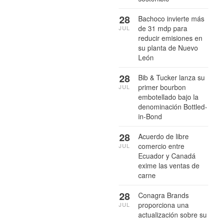
28
Bachoco invierte más
de 31 mdp para
JUL
reducir emisiones en
su planta de Nuevo
León
28
Bib & Tucker lanza su
primer bourbon
JUL
embotellado bajo la
denominación Bottled-
in-Bond
28
Acuerdo de libre
comercio entre
JUL
Ecuador y Canadá
exime las ventas de
carne
28
Conagra Brands
proporciona una
JUL
actualización sobre su