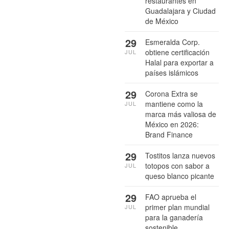
restaurantes en
Guadalajara y Ciudad
de México
29
Esmeralda Corp.
obtiene certificación
JUL
Halal para exportar a
países islámicos
29
Corona Extra se
mantiene como la
JUL
marca más valiosa de
México en 2026:
Brand Finance
29
Tostitos lanza nuevos
totopos con sabor a
JUL
queso blanco picante
29
FAO aprueba el
primer plan mundial
JUL
para la ganadería
sostenible