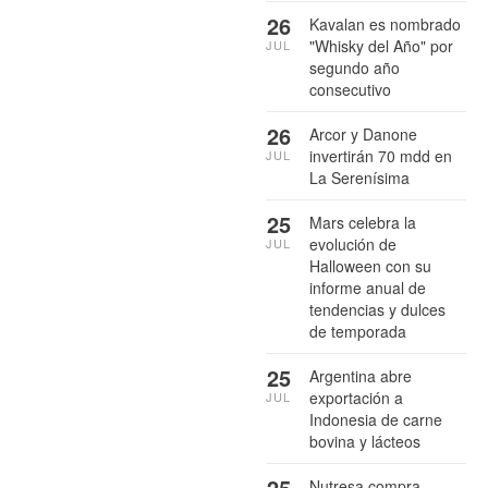
26
Kavalan es nombrado
"Whisky del Año" por
JUL
segundo año
consecutivo
26
Arcor y Danone
invertirán 70 mdd en
JUL
La Serenísima
25
Mars celebra la
evolución de
JUL
Halloween con su
informe anual de
tendencias y dulces
de temporada
25
Argentina abre
exportación a
JUL
Indonesia de carne
bovina y lácteos
25
Nutresa compra