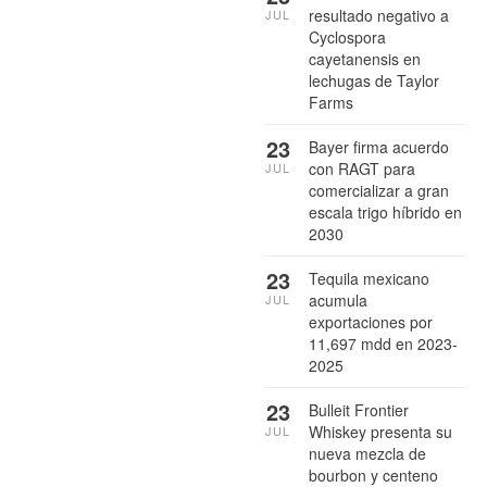
resultado negativo a
JUL
Cyclospora
cayetanensis en
lechugas de Taylor
Farms
23
Bayer firma acuerdo
con RAGT para
JUL
comercializar a gran
escala trigo híbrido en
2030
23
Tequila mexicano
acumula
JUL
exportaciones por
11,697 mdd en 2023-
2025
23
Bulleit Frontier
Whiskey presenta su
JUL
nueva mezcla de
bourbon y centeno