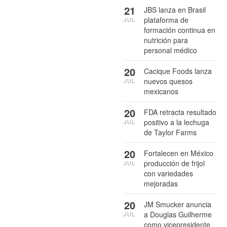
21
JBS lanza en Brasil
plataforma de
JUL
formación continua en
nutrición para
personal médico
20
Cacique Foods lanza
nuevos quesos
JUL
mexicanos
20
FDA retracta resultado
positivo a la lechuga
JUL
de Taylor Farms
20
Fortalecen en México
producción de frijol
JUL
con variedades
mejoradas
20
JM Smucker anuncia
a Douglas Guilherme
JUL
como vicepresidente