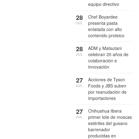
equipo directivo
28
Chef Boyardee
presenta pasta
JUL
enlatada con alto
contenido proteico
28
ADM y Matsutani
celebran 20 años de
JUL
colaboración e
innovación
27
Acciones de Tyson
Foods y JBS suben
JUL
por reanudación de
importaciones
27
Chihuahua libera
primer lote de moscas
JUL
estériles del gusano
barrenador
producidas en