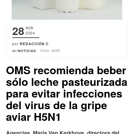
28
NOV
2024
por
REDACCIÓN C
en
Visto: 6569
NOTICIAS
OMS recomienda beber
sólo leche pasteurizada
para evitar infecciones
del virus de la gripe
aviar H5N1
Agencias. María Van Kerkhove, directora del