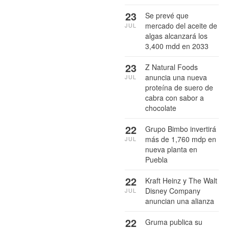
23
Se prevé que
mercado del aceite de
JUL
algas alcanzará los
3,400 mdd en 2033
23
Z Natural Foods
anuncia una nueva
JUL
proteína de suero de
cabra con sabor a
chocolate
22
Grupo Bimbo invertirá
más de 1,760 mdp en
JUL
nueva planta en
Puebla
22
Kraft Heinz y The Walt
Disney Company
JUL
anuncian una alianza
22
Gruma publica su