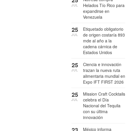
Helados Tío Rico para
JUL
expandirse en
Venezuela
25
Etiquetado obligatorio
de origen costaría 893
JUL
mde al año a la
cadena cárnica de
Estados Unidos
25
Ciencia e innovación
trazan la nueva ruta
JUL
alimentaria mundial en
Expo IFT FIRST 2026
25
Mission Craft Cocktails
celebra el Día
JUL
Nacional del Tequila
con su última
innovación
23
México informa