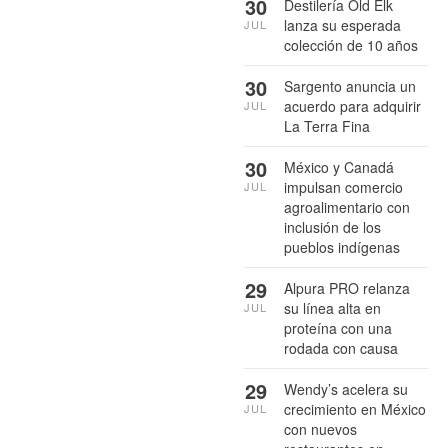
30
Destilería Old Elk
lanza su esperada
JUL
colección de 10 años
30
Sargento anuncia un
acuerdo para adquirir
JUL
La Terra Fina
30
México y Canadá
impulsan comercio
JUL
agroalimentario con
inclusión de los
pueblos indígenas
29
Alpura PRO relanza
su línea alta en
JUL
proteína con una
rodada con causa
29
Wendy’s acelera su
crecimiento en México
JUL
con nuevos