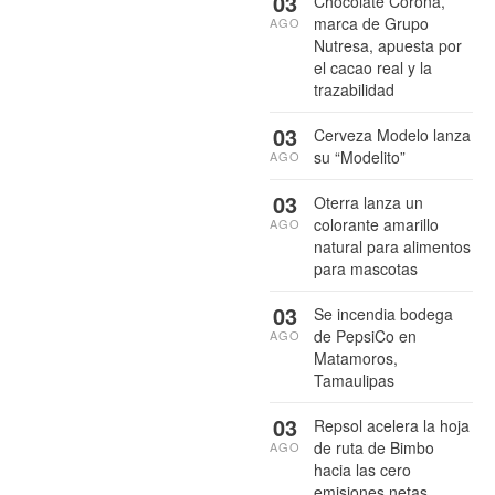
03
Chocolate Corona,
marca de Grupo
AGO
Nutresa, apuesta por
el cacao real y la
trazabilidad
03
Cerveza Modelo lanza
su “Modelito”
AGO
03
Oterra lanza un
colorante amarillo
AGO
natural para alimentos
para mascotas
03
Se incendia bodega
de PepsiCo en
AGO
Matamoros,
Tamaulipas
03
Repsol acelera la hoja
de ruta de Bimbo
AGO
hacia las cero
emisiones netas