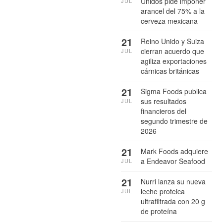
Unidos pide imponer
JUL
arancel del 75% a la
cerveza mexicana
21
Reino Unido y Suiza
cierran acuerdo que
JUL
agiliza exportaciones
cárnicas británicas
21
Sigma Foods publica
sus resultados
JUL
financieros del
segundo trimestre de
2026
21
Mark Foods adquiere
a Endeavor Seafood
JUL
21
Nurri lanza su nueva
leche proteica
JUL
ultrafiltrada con 20 g
de proteína