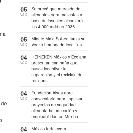
a
05
Se prevé que mercado de
alimentos para mascotas a
AGO
base de insectos alcanzará
n
los 4,000 mdd en 2036
una
05
Minute Maid Spiked lanza su
Vodka Lemonade Iced Tea
AGO
04
HEINEKEN México y Ecolana
presentan campaña que
AGO
busca incentivar la
separación y el reciclaje de
residuos
04
Fundación Alsea abre
convocatoria para impulsar
AGO
 de
proyectos de seguridad
alimentaria, educación y
empleabilidad en México
o
04
México fortalecerá