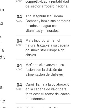
competitividad y rentabilidad
AGO
del sector arrocero nacional
era
04
The Magnum Ice Cream
Company lanza sus primeros
AGO
ad
helados de agua con
vitaminas y minerales
o
04
Mars incorpora mentol
r
natural trazable a su cadena
AGO
la
de suministro europea de
chicles
d y
04
McCormick avanza en su
fusión con la división de
AGO
alimentación de Unilever
04
Cargill llama a la colaboración
na
en la cadena de valor para
AGO
fortalecer el sector del cacao
en Indonesia
nte
 que