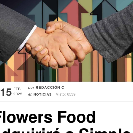
15
por
REDACCIÓN C
FEB
2025
en
Visto: 6539
NOTICIAS
Flowers Food