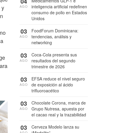
04
Medicamentos GLP-1 e
 y
inteligencia artificial redefinen
AGO
consumo de pollo en Estados
en
Unidos
03
FoodForum Dominicana:
smo
tendencias, análisis y
AGO
na
networking
03
Coca-Cola presenta sus
ege
resultados del segundo
AGO
ara
trimestre de 2026
03
EFSA reduce el nivel seguro
de exposición al ácido
AGO
trifluoroacético
03
Chocolate Corona, marca de
Grupo Nutresa, apuesta por
AGO
el cacao real y la trazabilidad
03
Cerveza Modelo lanza su
“Modelito”
AGO