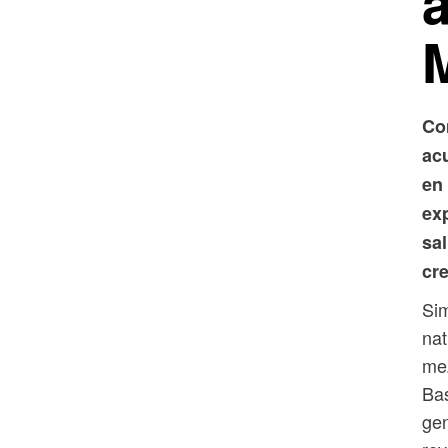
a
M
Co
acu
en 
ex
sal
cr
Sim
nat
mez
Bas
gen