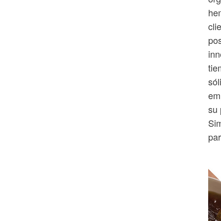
hem
cli
pos
inn
tie
sól
emp
su 
Sim
par