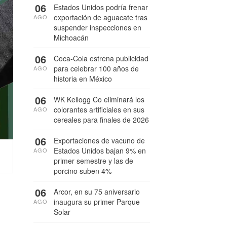
06
Estados Unidos podría frenar
exportación de aguacate tras
AGO
suspender inspecciones en
Michoacán
06
Coca-Cola estrena publicidad
para celebrar 100 años de
AGO
historia en México
06
WK Kellogg Co eliminará los
colorantes artificiales en sus
AGO
cereales para finales de 2026
06
Exportaciones de vacuno de
Estados Unidos bajan 9% en
AGO
primer semestre y las de
porcino suben 4%
06
Arcor, en su 75 aniversario
inaugura su primer Parque
AGO
Solar