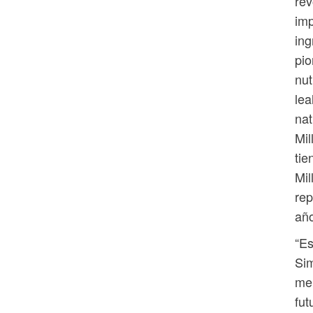
rev
imp
ing
pio
nut
lea
nat
Mil
tie
Mil
rep
año
“Es
Sim
mer
fut