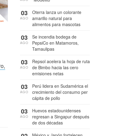
03
Oterra lanza un colorante
amarillo natural para
AGO
alimentos para mascotas
03
Se incendia bodega de
PepsiCo en Matamoros,
AGO
Tamaulipas
03
Repsol acelera la hoja de ruta
ro,
de Bimbo hacia las cero
AGO
emisiones netas
03
Perú lidera en Sudamérica el
crecimiento del consumo per
AGO
cápita de pollo
03
Huevos estadounidenses
regresan a Singapur después
AGO
de dos décadas
02
México y Japón fortalecen