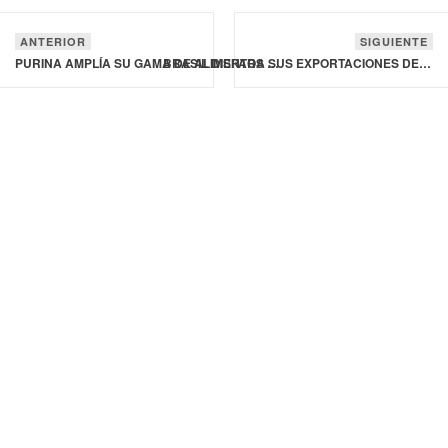
ANTERIOR
SIGUIENTE
PURINA AMPLÍA SU GAMA DE ALIMENTOS PARA GATOS
BRASIL DISPARA SUS EXPORTACIONES DE CARNE DE CERDO EN ENERO, DE 6.4% EN VOLUMEN Y 19.6% EN VALOR