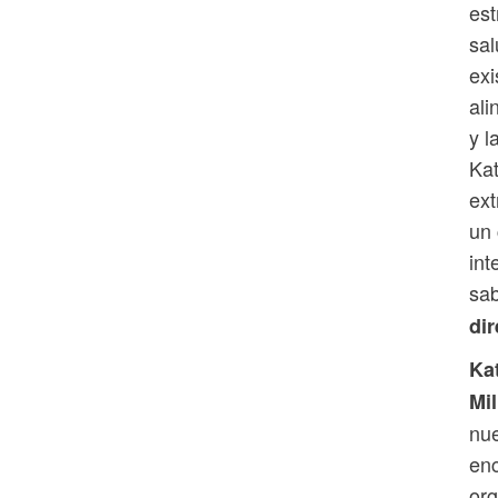
est
sal
exi
ali
y l
Kat
ext
un 
int
sab
di
Kat
Mil
nue
enc
org