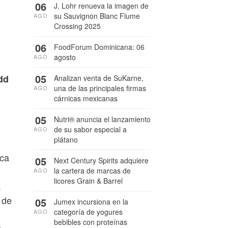
06
J. Lohr renueva la imagen de
su Sauvignon Blanc Flume
AGO
Crossing 2025
06
FoodForum Dominicana: 06
agosto
AGO
05
dd
Analizan venta de SuKarne,
una de las principales firmas
AGO
cárnicas mexicanas
05
Nutri® anuncia el lanzamiento
de su sabor especial a
AGO
plátano
rca
05
Next Century Spirits adquiere
la cartera de marcas de
AGO
licores Grain & Barrel
.
 de
05
Jumex incursiona en la
categoría de yogures
AGO
bebibles con proteínas