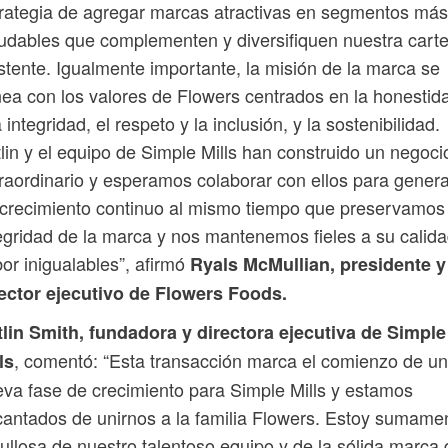
rategia de agregar marcas atractivas en segmentos más
udables que complementen y diversifiquen nuestra cart
stente. Igualmente importante, la misión de la marca se
nea con los valores de Flowers centrados en la honestid
a integridad, el respeto y la inclusión, y la sostenibilidad.
lin y el equipo de Simple Mills han construido un negoci
raordinario y esperamos colaborar con ellos para genera
crecimiento continuo al mismo tiempo que preservamos 
egridad de la marca y nos mantenemos fieles a su calida
or inigualables”, afirmó
Ryals McMullian, presidente y
rector ejecutivo de Flowers Foods.
lin Smith, fundadora y directora ejecutiva de Simple
, comentó: “Esta transacción marca el comienzo de u
ls
va fase de crecimiento para Simple Mills y estamos
antados de unirnos a la familia Flowers. Estoy sumame
ullosa de nuestro talentoso equipo y de la sólida marca