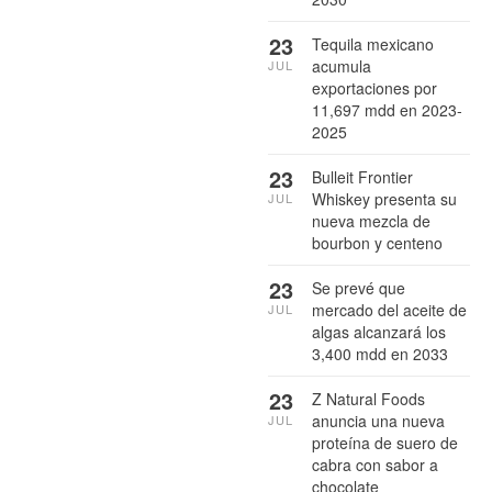
23
Tequila mexicano
acumula
JUL
exportaciones por
11,697 mdd en 2023-
2025
23
Bulleit Frontier
Whiskey presenta su
JUL
nueva mezcla de
bourbon y centeno
23
Se prevé que
mercado del aceite de
JUL
algas alcanzará los
3,400 mdd en 2033
23
Z Natural Foods
anuncia una nueva
JUL
proteína de suero de
cabra con sabor a
chocolate