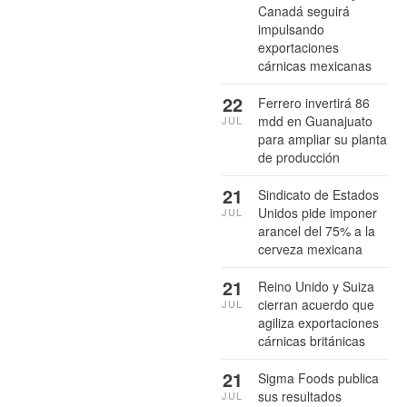
Canadá seguirá
impulsando
exportaciones
cárnicas mexicanas
22
Ferrero invertirá 86
mdd en Guanajuato
JUL
para ampliar su planta
de producción
21
Sindicato de Estados
Unidos pide imponer
JUL
arancel del 75% a la
cerveza mexicana
21
Reino Unido y Suiza
cierran acuerdo que
JUL
agiliza exportaciones
cárnicas británicas
21
Sigma Foods publica
sus resultados
JUL