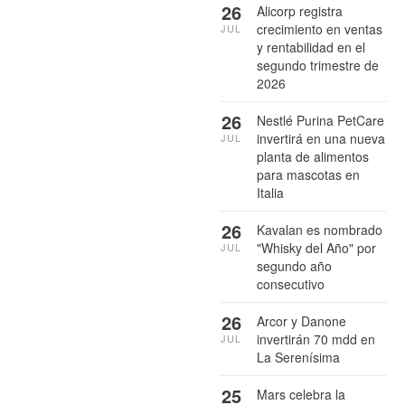
26
Alicorp registra
crecimiento en ventas
JUL
y rentabilidad en el
segundo trimestre de
2026
26
Nestlé Purina PetCare
invertirá en una nueva
JUL
planta de alimentos
para mascotas en
Italia
26
Kavalan es nombrado
"Whisky del Año" por
JUL
segundo año
consecutivo
26
Arcor y Danone
invertirán 70 mdd en
JUL
La Serenísima
25
Mars celebra la