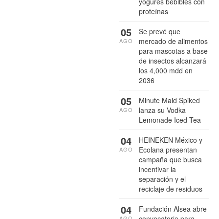
yogures bebibles con
proteínas
05
Se prevé que
mercado de alimentos
AGO
para mascotas a base
de insectos alcanzará
los 4,000 mdd en
2036
05
Minute Maid Spiked
lanza su Vodka
AGO
Lemonade Iced Tea
04
HEINEKEN México y
Ecolana presentan
AGO
campaña que busca
incentivar la
separación y el
reciclaje de residuos
04
Fundación Alsea abre
convocatoria para
AGO