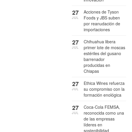
27
Acciones de Tyson
Foods y JBS suben
JUL
por reanudación de
importaciones
27
Chihuahua libera
primer lote de moscas
JUL
estériles del gusano
barrenador
producidas en
Chiapas
27
Ethica Wines refuerza
su compromiso con la
JUL
formación enológica
27
Coca-Cola FEMSA,
reconocida como una
JUL
de las empresas
líderes en
sostenibilidad