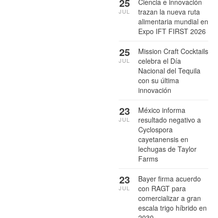
25
Ciencia e innovación
trazan la nueva ruta
JUL
alimentaria mundial en
Expo IFT FIRST 2026
25
Mission Craft Cocktails
celebra el Día
JUL
Nacional del Tequila
con su última
innovación
23
México informa
resultado negativo a
JUL
Cyclospora
cayetanensis en
lechugas de Taylor
Farms
23
Bayer firma acuerdo
con RAGT para
JUL
comercializar a gran
escala trigo híbrido en
2030