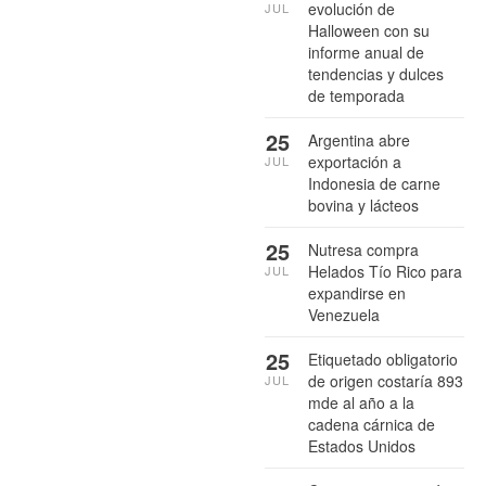
evolución de
JUL
Halloween con su
informe anual de
tendencias y dulces
de temporada
25
Argentina abre
exportación a
JUL
Indonesia de carne
bovina y lácteos
25
Nutresa compra
Helados Tío Rico para
JUL
expandirse en
Venezuela
25
Etiquetado obligatorio
de origen costaría 893
JUL
mde al año a la
cadena cárnica de
Estados Unidos