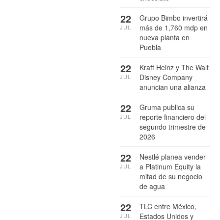
22
Grupo Bimbo invertirá
más de 1,760 mdp en
JUL
nueva planta en
Puebla
22
Kraft Heinz y The Walt
Disney Company
JUL
anuncian una alianza
22
Gruma publica su
reporte financiero del
JUL
segundo trimestre de
2026
22
Nestlé planea vender
a Platinum Equity la
JUL
mitad de su negocio
de agua
22
TLC entre México,
Estados Unidos y
JUL