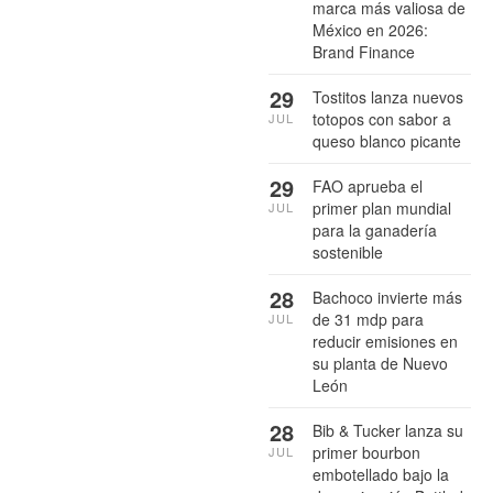
marca más valiosa de
México en 2026:
Brand Finance
29
Tostitos lanza nuevos
totopos con sabor a
JUL
queso blanco picante
29
FAO aprueba el
primer plan mundial
JUL
para la ganadería
sostenible
28
Bachoco invierte más
de 31 mdp para
JUL
reducir emisiones en
su planta de Nuevo
León
28
Bib & Tucker lanza su
primer bourbon
JUL
embotellado bajo la