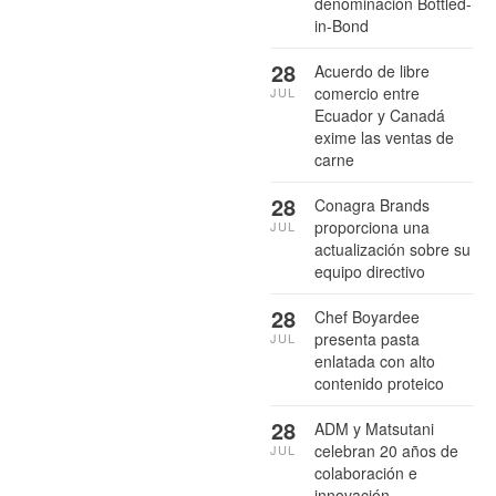
denominación Bottled-
in-Bond
28
Acuerdo de libre
comercio entre
JUL
Ecuador y Canadá
exime las ventas de
carne
28
Conagra Brands
proporciona una
JUL
actualización sobre su
equipo directivo
28
Chef Boyardee
presenta pasta
JUL
enlatada con alto
contenido proteico
28
ADM y Matsutani
celebran 20 años de
JUL
colaboración e
innovación