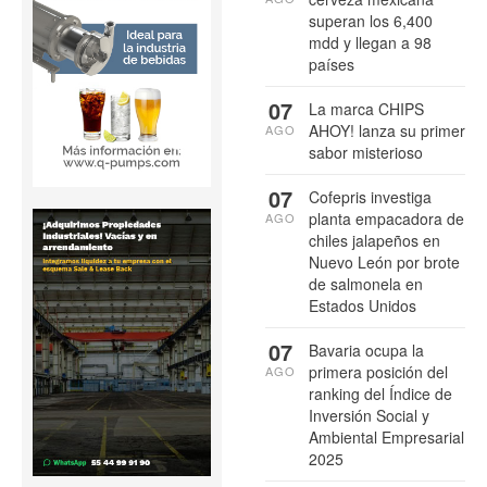
superan los 6,400
mdd y llegan a 98
países
07
La marca CHIPS
AHOY! lanza su primer
AGO
sabor misterioso
07
Cofepris investiga
planta empacadora de
AGO
chiles jalapeños en
Nuevo León por brote
de salmonela en
Estados Unidos
07
Bavaria ocupa la
primera posición del
AGO
ranking del Índice de
Inversión Social y
Ambiental Empresarial
2025