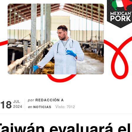
18
por
REDACCIÓN A
JUL
2024
en
Visto: 7012
NOTICIAS
Taiwán evaluará el