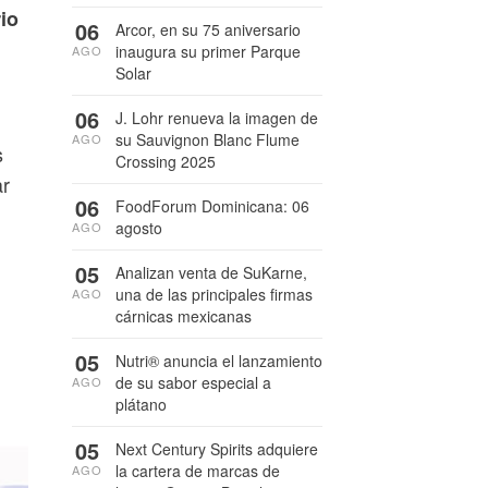
io
06
Arcor, en su 75 aniversario
inaugura su primer Parque
AGO
Solar
06
J. Lohr renueva la imagen de
su Sauvignon Blanc Flume
AGO
s
Crossing 2025
ar
06
FoodForum Dominicana: 06
agosto
AGO
05
Analizan venta de SuKarne,
una de las principales firmas
AGO
cárnicas mexicanas
05
Nutri® anuncia el lanzamiento
de su sabor especial a
AGO
plátano
05
Next Century Spirits adquiere
la cartera de marcas de
AGO