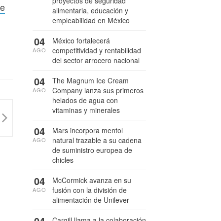
proyectos de seguridad
le
alimentaria, educación y
empleabilidad en México
04
México fortalecerá
competitividad y rentabilidad
AGO
del sector arrocero nacional
04
The Magnum Ice Cream
Company lanza sus primeros
AGO
helados de agua con
vitaminas y minerales
04
Mars incorpora mentol
natural trazable a su cadena
AGO
de suministro europea de
chicles
04
McCormick avanza en su
fusión con la división de
AGO
alimentación de Unilever
04
Cargill llama a la colaboración