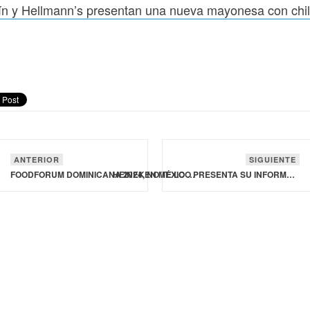
ín y Hellmann’s presentan una nueva mayonesa con chi
ANTERIOR
SIGUIENTE
FOODFORUM DOMINICANA 2024, NO TE LO PUEDES PERDER!
HEINEKEN MÉXICO PRESENTA SU INFORME DE SUSTENTABILIDAD 2023