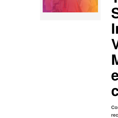
V
Co
rec