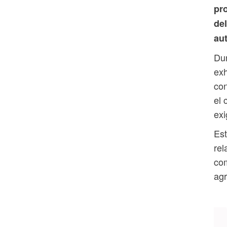
pro
del
au
Dur
exh
con
el 
exi
Est
rel
com
agr