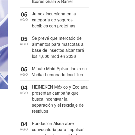
licores Grain & Barrel
05
Jumex incursiona en la
categoría de yogures
AGO
bebibles con proteínas
05
Se prevé que mercado de
alimentos para mascotas a
AGO
base de insectos alcanzará
los 4,000 mdd en 2036
05
Minute Maid Spiked lanza su
Vodka Lemonade Iced Tea
AGO
04
HEINEKEN México y Ecolana
presentan campaña que
AGO
busca incentivar la
separación y el reciclaje de
residuos
04
Fundación Alsea abre
convocatoria para impulsar
AGO