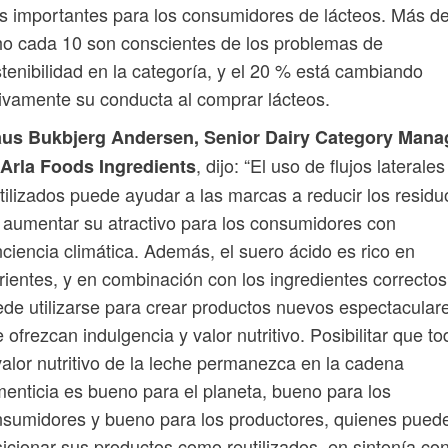
 importantes para los consumidores de lácteos. Más d
o cada 10 son conscientes de los problemas de
tenibilidad en la categoría, y el 20 % está cambiando
ivamente su conducta al comprar lácteos.
aus Bukbjerg Andersen, Senior Dairy Category Mana
, dijo: “El uso de flujos laterales
 Arla Foods Ingredients
tilizados puede ayudar a las marcas a reducir los residu
 aumentar su atractivo para los consumidores con
ciencia climática. Además, el suero ácido es rico en
rientes, y en combinación con los ingredientes correctos
de utilizarse para crear productos nuevos espectacular
 ofrezcan indulgencia y valor nutritivo. Posibilitar que to
valor nutritivo de la leche permanezca en la cadena
menticia es bueno para el planeta, bueno para los
sumidores y bueno para los productores, quienes pued
icionar sus productos como reutilizados, en sintonía con