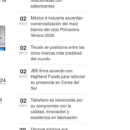
saborizantes
02
México e industria acuerdan
comercialización del maíz
AGO
blanco del ciclo Primavera-
Verano 2026
02
Tecate se posiciona entre las
cinco marcas más creativas
AGO
del mundo
02
JBS firma acuerdo con
Highland Foods para reforzar
AGO
024
su presencia en Corea del
Sur
a
02
Tabañero es reconocida por
su compromiso con la
AGO
calidad, innovación y
excelencia en fabricación
30
Danone informa sus