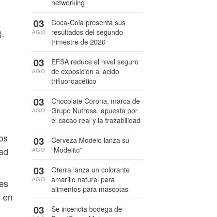
networking
03
Coca-Cola presenta sus
).
resultados del segundo
AGO
trimestre de 2026
03
EFSA reduce el nivel seguro
de exposición al ácido
AGO
trifluoroacético
03
Chocolate Corona, marca de
Grupo Nutresa, apuesta por
AGO
el cacao real y la trazabilidad
os
03
Cerveza Modelo lanza su
“Modelito”
dad
AGO
03
Oterra lanza un colorante
amarillo natural para
AGO
res
alimentos para mascotas
o en
03
Se incendia bodega de