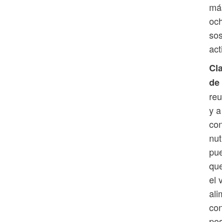
más
och
sos
act
Cl
de
reu
y a
con
nut
pue
que
el 
ali
con
pos