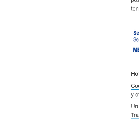
ten
Ho
Coc
y o
Uru
Tra