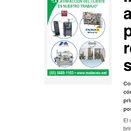
r
Co
có
pri
po
El 
bri