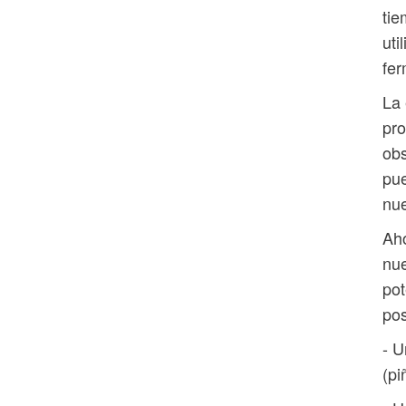
tie
uti
fer
La 
pro
obs
pue
nue
Aho
nue
pot
pos
- U
(pi