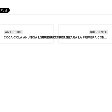
ANTERIOR
SIGUIENTE
COCA-COLA ANUNCIA LOS RESULTADOS DEL TERCER TRIMESTRE DE 2024 Y OFRECE UNA PREVISIÓN ACTUALIZADA
URUGUAY ORGANIZARÁ LA PRIMERA CONFERENCIA REGIONAL PARA LA TRANSFORMACIÓN SOSTENIBLE DE LA GANADERÍA