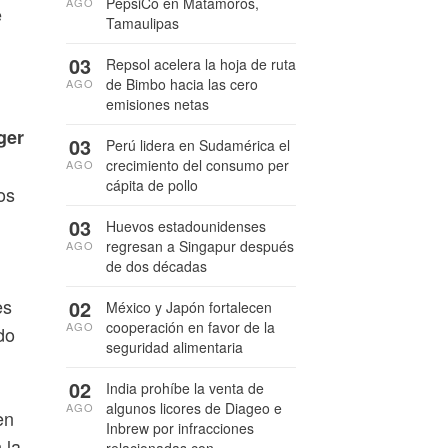
PepsiCo en Matamoros,
AGO
e
Tamaulipas
03
Repsol acelera la hoja de ruta
de Bimbo hacia las cero
AGO
emisiones netas
ger
03
Perú lidera en Sudamérica el
crecimiento del consumo per
AGO
cápita de pollo
os
03
Huevos estadounidenses
regresan a Singapur después
AGO
de dos décadas
es
02
México y Japón fortalecen
cooperación en favor de la
AGO
do
seguridad alimentaria
02
India prohíbe la venta de
algunos licores de Diageo e
AGO
en
Inbrew por infracciones
 la
relacionadas con