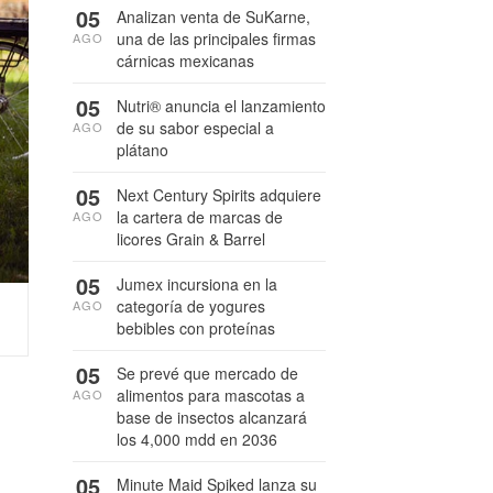
05
Analizan venta de SuKarne,
una de las principales firmas
AGO
cárnicas mexicanas
05
Nutri® anuncia el lanzamiento
de su sabor especial a
AGO
plátano
05
Next Century Spirits adquiere
la cartera de marcas de
AGO
licores Grain & Barrel
05
Jumex incursiona en la
categoría de yogures
AGO
bebibles con proteínas
05
Se prevé que mercado de
alimentos para mascotas a
AGO
base de insectos alcanzará
los 4,000 mdd en 2036
05
Minute Maid Spiked lanza su