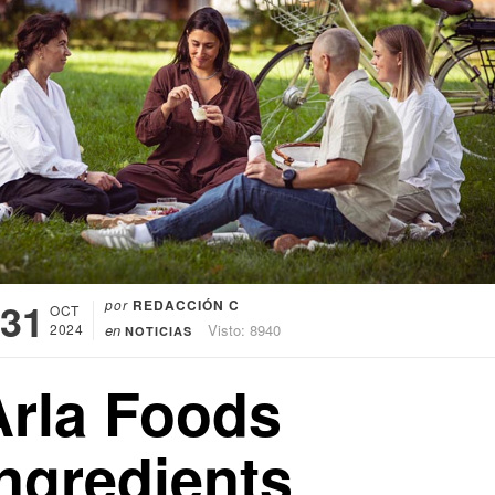
31
por
REDACCIÓN C
OCT
2024
en
Visto: 8940
NOTICIAS
Arla Foods
Ingredients