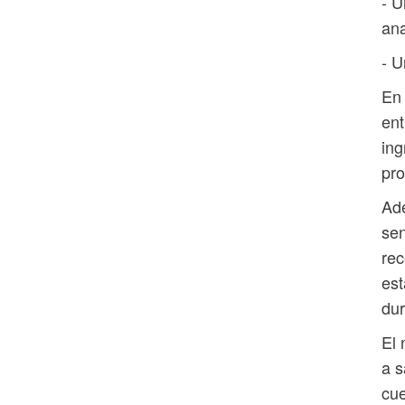
- U
ana
- U
En 
ent
ing
pro
Ade
sen
rec
est
dur
El 
a s
cue