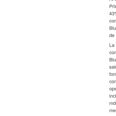
Pri
43%
com
Blu
de
La 
com
Blu
sal
for
com
ope
inc
mdd
mes