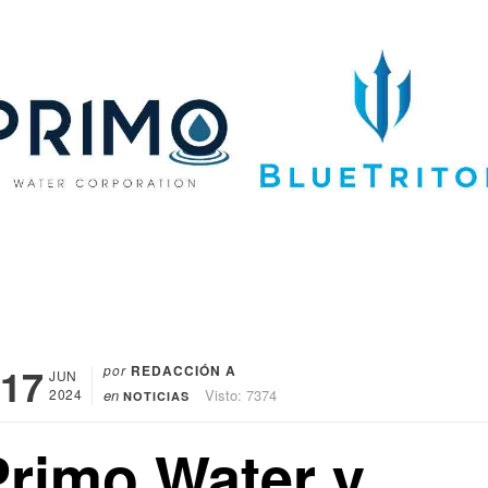
17
por
REDACCIÓN A
JUN
2024
en
Visto: 7374
NOTICIAS
Primo Water y