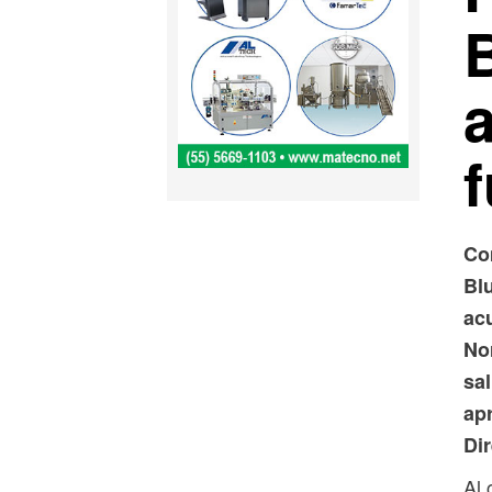
Co
Bl
acu
No
sa
ap
Dir
Al 