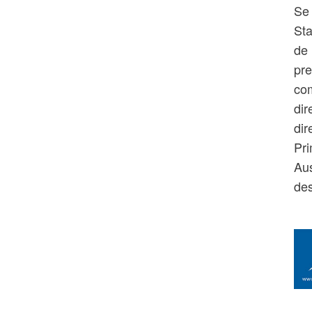
Se
Sta
de 
pre
com
dir
dir
Pri
Aus
de