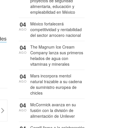
proyectos de seguridad
alimentaria, educación y
empleabilidad en México
04
México fortalecerá
competitividad y rentabilidad
AGO
del sector arrocero nacional
des
04
The Magnum Ice Cream
Company lanza sus primeros
AGO
helados de agua con
vitaminas y minerales
04
Mars incorpora mentol
natural trazable a su cadena
AGO
de suministro europea de
chicles
04
McCormick avanza en su
fusión con la división de
AGO
alimentación de Unilever
Cargill llama a la colaboración