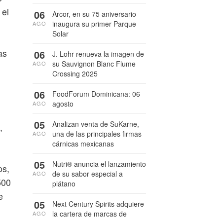
 el
06
Arcor, en su 75 aniversario
inaugura su primer Parque
AGO
Solar
as
06
J. Lohr renueva la imagen de
su Sauvignon Blanc Flume
AGO
Crossing 2025
06
FoodForum Dominicana: 06
agosto
AGO
05
Analizan venta de SuKarne,
,
una de las principales firmas
AGO
cárnicas mexicanas
05
Nutri® anuncia el lanzamiento
os,
de su sabor especial a
AGO
500
plátano
e
05
Next Century Spirits adquiere
la cartera de marcas de
AGO