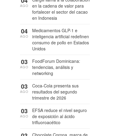
04
en la cadena de valor para
AGO
fortalecer el sector del cacao
en Indonesia
04
Medicamentos GLP-1 e
inteligencia artificial redefinen
AGO
consumo de pollo en Estados
Unidos
03
FoodForum Dominicana:
tendencias, análisis y
AGO
networking
03
Coca-Cola presenta sus
resultados del segundo
AGO
trimestre de 2026
03
EFSA reduce el nivel seguro
de exposición al ácido
AGO
trifluoroacético
03
Chocolate Corona, marca de