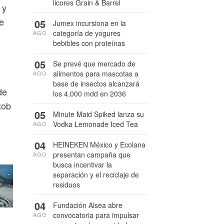
licores Grain & Barrel
 y
e
05
Jumex incursiona en la
categoría de yogures
AGO
bebibles con proteínas
05
Se prevé que mercado de
alimentos para mascotas a
AGO
base de insectos alcanzará
de
los 4,000 mdd en 2036
Rob
05
Minute Maid Spiked lanza su
Vodka Lemonade Iced Tea
AGO
04
HEINEKEN México y Ecolana
presentan campaña que
AGO
busca incentivar la
separación y el reciclaje de
residuos
04
Fundación Alsea abre
convocatoria para impulsar
AGO