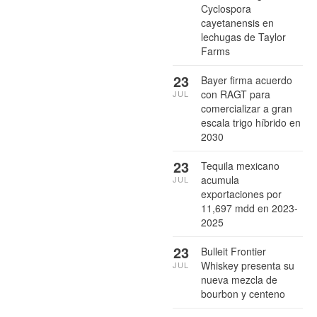
Cyclospora
cayetanensis en
lechugas de Taylor
Farms
23
Bayer firma acuerdo
con RAGT para
JUL
comercializar a gran
escala trigo híbrido en
2030
23
Tequila mexicano
acumula
JUL
exportaciones por
11,697 mdd en 2023-
2025
23
Bulleit Frontier
Whiskey presenta su
JUL
nueva mezcla de
bourbon y centeno