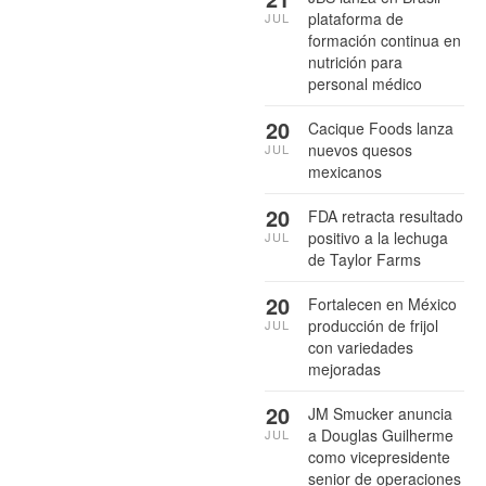
plataforma de
JUL
formación continua en
nutrición para
personal médico
20
Cacique Foods lanza
nuevos quesos
JUL
mexicanos
20
FDA retracta resultado
positivo a la lechuga
JUL
de Taylor Farms
20
Fortalecen en México
producción de frijol
JUL
con variedades
mejoradas
20
JM Smucker anuncia
a Douglas Guilherme
JUL
como vicepresidente
senior de operaciones