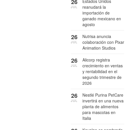
26
Estados Unidos
reanudará la
JUL
importación de
ganado mexicano en
agosto
26
Nutrisa anuncia
colaboración con Pixar
JUL
Animation Studios
26
Alicorp registra
crecimiento en ventas
JUL
y rentabilidad en el
segundo trimestre de
2026
26
Nestlé Purina PetCare
invertirá en una nueva
JUL
planta de alimentos
para mascotas en
Italia
Kavalan es nombrado