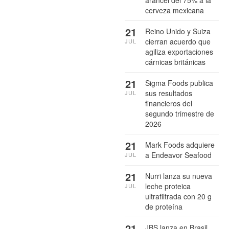
cerveza mexicana
21
Reino Unido y Suiza
cierran acuerdo que
JUL
agiliza exportaciones
cárnicas británicas
21
Sigma Foods publica
sus resultados
JUL
financieros del
segundo trimestre de
2026
21
Mark Foods adquiere
a Endeavor Seafood
JUL
21
Nurri lanza su nueva
leche proteica
JUL
ultrafiltrada con 20 g
de proteína
21
JBS lanza en Brasil