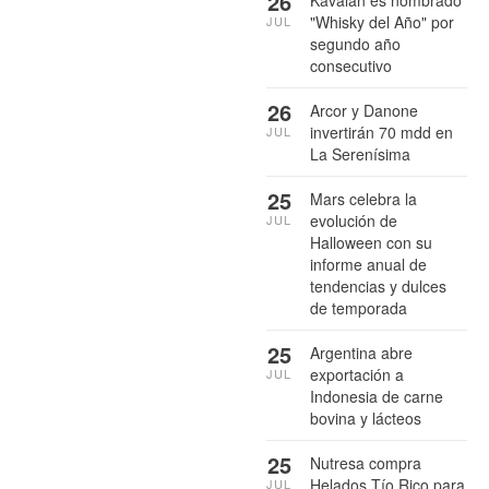
26
"Whisky del Año" por
JUL
segundo año
consecutivo
26
Arcor y Danone
invertirán 70 mdd en
JUL
La Serenísima
25
Mars celebra la
evolución de
JUL
Halloween con su
informe anual de
tendencias y dulces
de temporada
25
Argentina abre
exportación a
JUL
Indonesia de carne
bovina y lácteos
25
Nutresa compra
Helados Tío Rico para
JUL