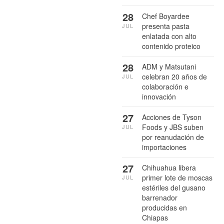
28
Chef Boyardee
presenta pasta
JUL
enlatada con alto
contenido proteico
28
ADM y Matsutani
celebran 20 años de
JUL
colaboración e
innovación
27
Acciones de Tyson
Foods y JBS suben
JUL
por reanudación de
importaciones
27
Chihuahua libera
primer lote de moscas
JUL
estériles del gusano
barrenador
producidas en
Chiapas