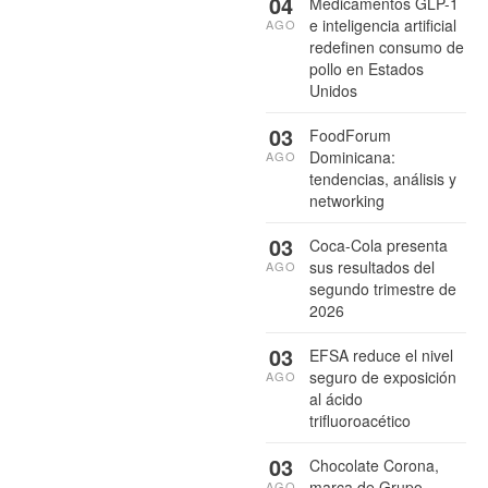
04
Medicamentos GLP-1
e inteligencia artificial
AGO
redefinen consumo de
pollo en Estados
Unidos
03
FoodForum
Dominicana:
AGO
tendencias, análisis y
networking
03
Coca-Cola presenta
sus resultados del
AGO
segundo trimestre de
2026
03
EFSA reduce el nivel
seguro de exposición
AGO
al ácido
trifluoroacético
03
Chocolate Corona,
marca de Grupo
AGO