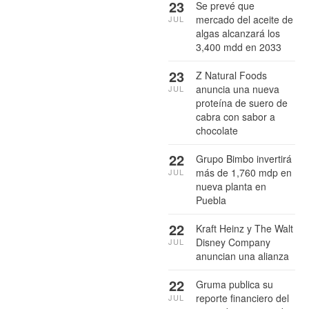
23
Se prevé que
mercado del aceite de
JUL
algas alcanzará los
3,400 mdd en 2033
23
Z Natural Foods
anuncia una nueva
JUL
proteína de suero de
cabra con sabor a
chocolate
22
Grupo Bimbo invertirá
más de 1,760 mdp en
JUL
nueva planta en
Puebla
22
Kraft Heinz y The Walt
Disney Company
JUL
anuncian una alianza
22
Gruma publica su
reporte financiero del
JUL