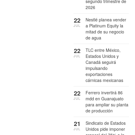
segundo trimestre de
2026
22
Nestlé planea vender
a Platinum Equity la
JUL
mitad de su negocio
de agua
22
TLC entre México,
Estados Unidos y
JUL
Canadá seguirá
impulsando
exportaciones
cárnicas mexicanas
22
Ferrero invertirá 86
mdd en Guanajuato
JUL
para ampliar su planta
de producción
21
Sindicato de Estados
Unidos pide imponer
JUL
arancel del 75% a la