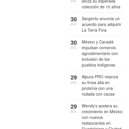
lanza su esperada
JUL
colección de 10 años
30
Sargento anuncia un
acuerdo para adquirir
JUL
La Terra Fina
30
México y Canadá
impulsan comercio
JUL
agroalimentario con
inclusión de los
pueblos indígenas
29
Alpura PRO relanza
su línea alta en
JUL
proteína con una
rodada con causa
29
Wendy’s acelera su
crecimiento en México
JUL
con nuevos
restaurantes en
Guadalajara y Ciudad