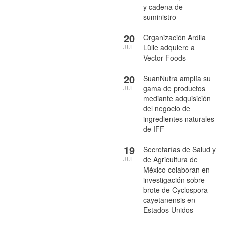
y cadena de
suministro
20
Organización Ardila
Lülle adquiere a
JUL
Vector Foods
20
SuanNutra amplía su
gama de productos
JUL
mediante adquisición
del negocio de
ingredientes naturales
de IFF
19
Secretarías de Salud y
de Agricultura de
JUL
México colaboran en
investigación sobre
brote de Cyclospora
cayetanensis en
Estados Unidos