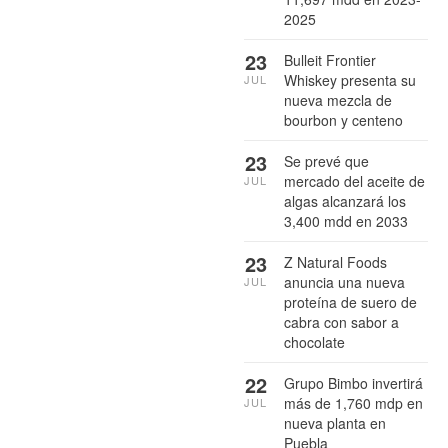
2025
23
Bulleit Frontier
Whiskey presenta su
JUL
nueva mezcla de
bourbon y centeno
23
Se prevé que
mercado del aceite de
JUL
algas alcanzará los
3,400 mdd en 2033
23
Z Natural Foods
anuncia una nueva
JUL
proteína de suero de
cabra con sabor a
chocolate
22
Grupo Bimbo invertirá
más de 1,760 mdp en
JUL
nueva planta en
Puebla