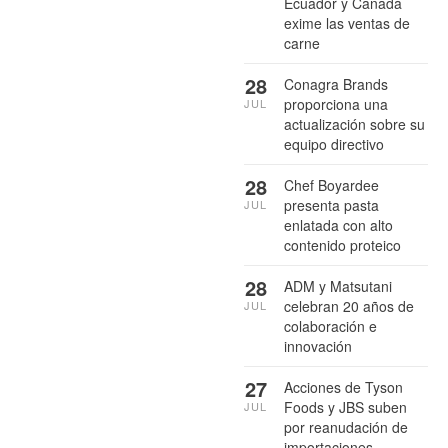
Ecuador y Canadá
exime las ventas de
carne
28
Conagra Brands
proporciona una
JUL
actualización sobre su
equipo directivo
28
Chef Boyardee
presenta pasta
JUL
enlatada con alto
contenido proteico
28
ADM y Matsutani
celebran 20 años de
JUL
colaboración e
innovación
27
Acciones de Tyson
Foods y JBS suben
JUL
por reanudación de
importaciones