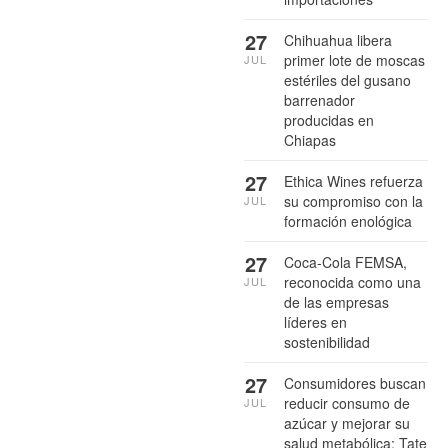
27
Chihuahua libera
primer lote de moscas
JUL
estériles del gusano
barrenador
producidas en
Chiapas
27
Ethica Wines refuerza
su compromiso con la
JUL
formación enológica
27
Coca-Cola FEMSA,
reconocida como una
JUL
de las empresas
líderes en
sostenibilidad
27
Consumidores buscan
reducir consumo de
JUL
azúcar y mejorar su
salud metabólica: Tate