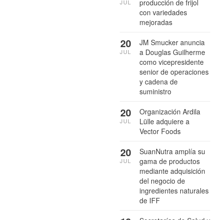
producción de frijol
JUL
con variedades
mejoradas
20
JM Smucker anuncia
a Douglas Guilherme
JUL
como vicepresidente
senior de operaciones
y cadena de
suministro
20
Organización Ardila
Lülle adquiere a
JUL
Vector Foods
20
SuanNutra amplía su
gama de productos
JUL
mediante adquisición
del negocio de
ingredientes naturales
de IFF