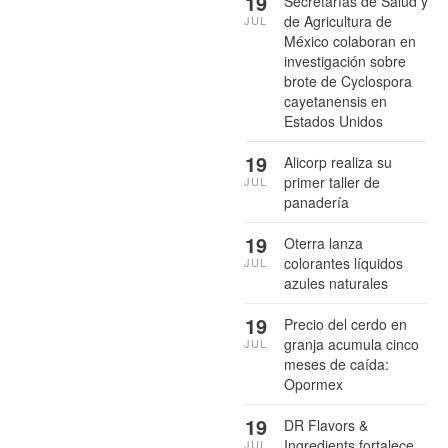
19
Secretarías de Salud y
de Agricultura de
JUL
México colaboran en
investigación sobre
brote de Cyclospora
cayetanensis en
Estados Unidos
19
Alicorp realiza su
primer taller de
JUL
panadería
19
Oterra lanza
colorantes líquidos
JUL
azules naturales
19
Precio del cerdo en
granja acumula cinco
JUL
meses de caída:
Opormex
19
DR Flavors &
Ingredients fortalece
JUL