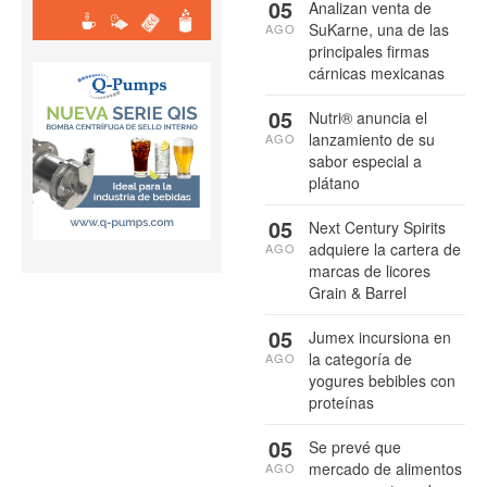
05
Analizan venta de
SuKarne, una de las
AGO
principales firmas
cárnicas mexicanas
05
Nutri® anuncia el
lanzamiento de su
AGO
sabor especial a
plátano
05
Next Century Spirits
adquiere la cartera de
AGO
marcas de licores
Grain & Barrel
05
Jumex incursiona en
la categoría de
AGO
yogures bebibles con
proteínas
05
Se prevé que
mercado de alimentos
AGO