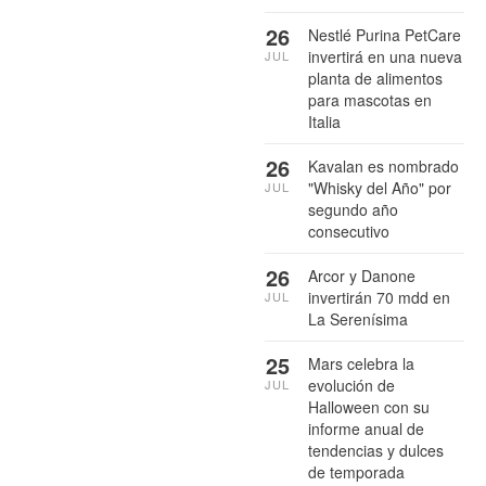
26
Nestlé Purina PetCare
invertirá en una nueva
JUL
planta de alimentos
para mascotas en
Italia
26
Kavalan es nombrado
"Whisky del Año" por
JUL
segundo año
consecutivo
26
Arcor y Danone
invertirán 70 mdd en
JUL
La Serenísima
25
Mars celebra la
evolución de
JUL
Halloween con su
informe anual de
tendencias y dulces
de temporada