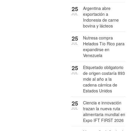
25
Argentina abre
exportación a
JUL
Indonesia de carne
bovina y lácteos
25
Nutresa compra
Helados Tío Rico para
JUL
expandirse en
Venezuela
25
Etiquetado obligatorio
de origen costaría 893
JUL
mde al año a la
cadena cárnica de
Estados Unidos
25
Ciencia e innovación
trazan la nueva ruta
JUL
alimentaria mundial en
Expo IFT FIRST 2026