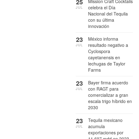
25
Mission Craft Cocktails
celebra el Día
JUL
Nacional del Tequila
con su última
innovación
23
México informa
resultado negativo a
JUL
Cyclospora
cayetanensis en
lechugas de Taylor
Farms
23
Bayer firma acuerdo
con RAGT para
JUL
comercializar a gran
escala trigo híbrido en
2030
23
Tequila mexicano
acumula
JUL
exportaciones por
11,697 mdd en 2023-