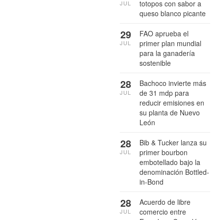
totopos con sabor a
JUL
queso blanco picante
29
FAO aprueba el
primer plan mundial
JUL
para la ganadería
sostenible
28
Bachoco invierte más
de 31 mdp para
JUL
reducir emisiones en
su planta de Nuevo
León
28
Bib & Tucker lanza su
primer bourbon
JUL
embotellado bajo la
denominación Bottled-
in-Bond
28
Acuerdo de libre
comercio entre
JUL