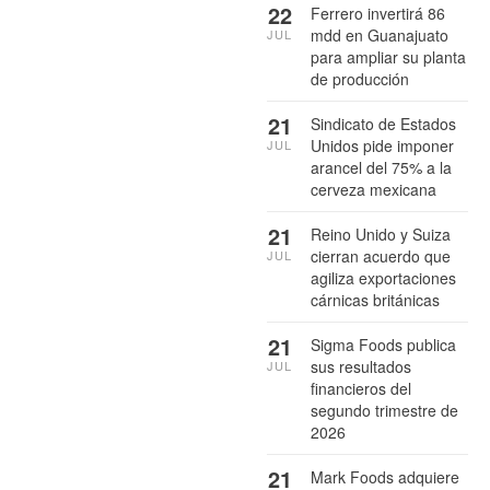
22
Ferrero invertirá 86
mdd en Guanajuato
JUL
para ampliar su planta
de producción
21
Sindicato de Estados
Unidos pide imponer
JUL
arancel del 75% a la
cerveza mexicana
21
Reino Unido y Suiza
cierran acuerdo que
JUL
agiliza exportaciones
cárnicas británicas
21
Sigma Foods publica
sus resultados
JUL
financieros del
segundo trimestre de
2026
21
Mark Foods adquiere