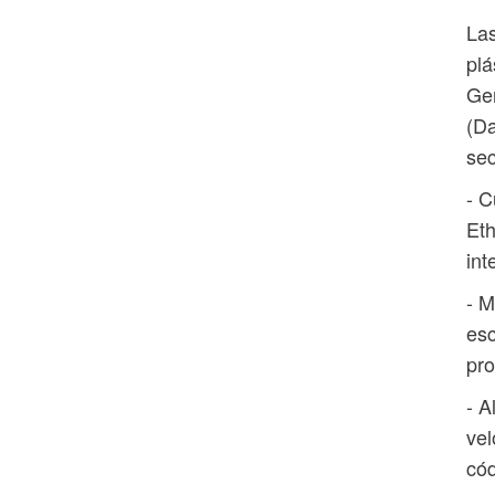
Las
plá
Gen
(Da
sec
- C
Et
in
- M
esc
pro
- A
vel
cód