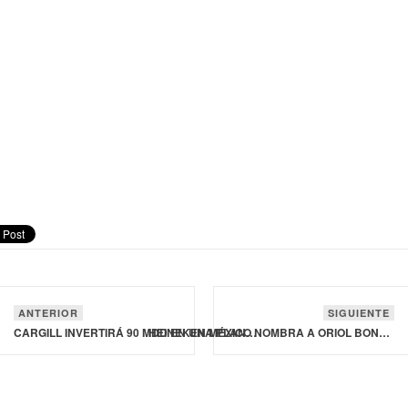
ANTERIOR
SIGUIENTE
CARGILL INVERTIRÁ 90 MDD EN UNA PLANTA DE CARNE DE RES EN FORT MORGAN, COLORADO
HEINEKEN MÉXICO NOMBRA A ORIOL BONACLOCHA COMO SU NUEVO DIRECTOR GENERAL