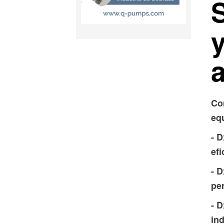
Co
eq
- D
efi
- D
pe
- 
ind