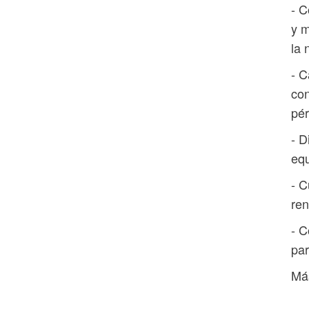
- C
y m
la 
- C
con
pér
- D
equ
- C
re
- C
par
Má