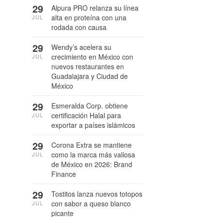
29
Alpura PRO relanza su línea
alta en proteína con una
JUL
rodada con causa
29
Wendy’s acelera su
crecimiento en México con
JUL
nuevos restaurantes en
Guadalajara y Ciudad de
México
29
Esmeralda Corp. obtiene
certificación Halal para
JUL
exportar a países islámicos
29
Corona Extra se mantiene
como la marca más valiosa
JUL
de México en 2026: Brand
Finance
29
Tostitos lanza nuevos totopos
con sabor a queso blanco
JUL
picante