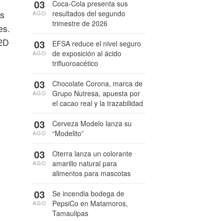
03
Coca-Cola presenta sus
os
resultados del segundo
AGO
trimestre de 2026
es.
 2D
03
EFSA reduce el nivel seguro
de exposición al ácido
AGO
trifluoroacético
03
Chocolate Corona, marca de
Grupo Nutresa, apuesta por
AGO
el cacao real y la trazabilidad
03
Cerveza Modelo lanza su
“Modelito”
AGO
03
Oterra lanza un colorante
amarillo natural para
AGO
alimentos para mascotas
03
Se incendia bodega de
PepsiCo en Matamoros,
AGO
Tamaulipas