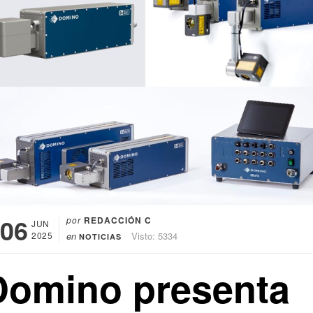
06
por
REDACCIÓN C
JUN
2025
en
Visto: 5334
NOTICIAS
Domino presenta