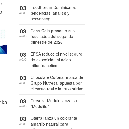
e
03
FoodForum Dominicana:
o.
tendencias, análisis y
AGO
networking
03
Coca-Cola presenta sus
resultados del segundo
AGO
trimestre de 2026
03
EFSA reduce el nivel seguro
de exposición al ácido
AGO
trifluoroacético
03
Chocolate Corona, marca de
Grupo Nutresa, apuesta por
AGO
el cacao real y la trazabilidad
03
Cerveza Modelo lanza su
odka
“Modelito”
AGO
03
Oterra lanza un colorante
amarillo natural para
AGO