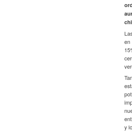
or
au
ch
Las
en 
15%
cer
ver
Ta
est
pot
imp
nue
ent
y l