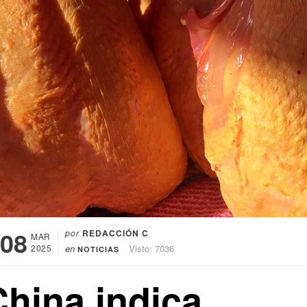
08
por
REDACCIÓN C
MAR
2025
en
Visto: 7036
NOTICIAS
China indica