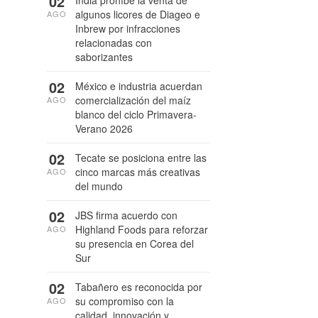
02
India prohíbe la venta de
algunos licores de Diageo e
AGO
Inbrew por infracciones
relacionadas con
saborizantes
02
México e industria acuerdan
comercialización del maíz
AGO
blanco del ciclo Primavera-
Verano 2026
02
Tecate se posiciona entre las
cinco marcas más creativas
AGO
del mundo
02
JBS firma acuerdo con
Highland Foods para reforzar
AGO
su presencia en Corea del
Sur
02
Tabañero es reconocida por
su compromiso con la
AGO
calidad, innovación y