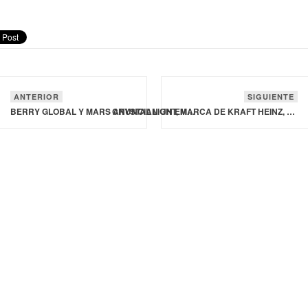
ANTERIOR
SIGUIENTE
BERRY GLOBAL Y MARS ANUNCIAN UN EMPAQUE 100% RECICLADO
CRYSTAL LIGHT, MARCA DE KRAFT HEINZ, LANZA EL REFRESCO DE VODKA CON MENOS CALORÍAS DEL MERCADO ESTADOUNIDENSE