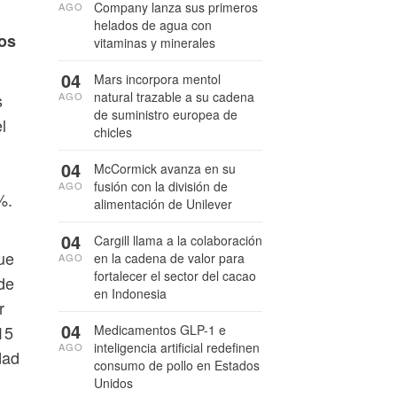
Company lanza sus primeros
AGO
helados de agua con
tos
vitaminas y minerales
04
Mars incorpora mentol
natural trazable a su cadena
AGO
s
de suministro europea de
l
chicles
04
McCormick avanza en su
fusión con la división de
AGO
%.
alimentación de Unilever
04
Cargill llama a la colaboración
ue
en la cadena de valor para
AGO
fortalecer el sector del cacao
de
en Indonesia
r
04
Medicamentos GLP-1 e
15
inteligencia artificial redefinen
AGO
dad
consumo de pollo en Estados
Unidos