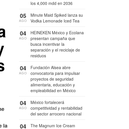
los 4,000 mdd en 2036
05
Minute Maid Spiked lanza su
Vodka Lemonade Iced Tea
AGO
a
04
HEINEKEN México y Ecolana
presentan campaña que
AGO
y
busca incentivar la
separación y el reciclaje de
residuos
s
04
Fundación Alsea abre
convocatoria para impulsar
AGO
proyectos de seguridad
alimentaria, educación y
empleabilidad en México
04
México fortalecerá
competitividad y rentabilidad
ne
AGO
del sector arrocero nacional
04
 la
The Magnum Ice Cream