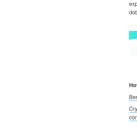
exp
dob
Ho
Be
Cry
co