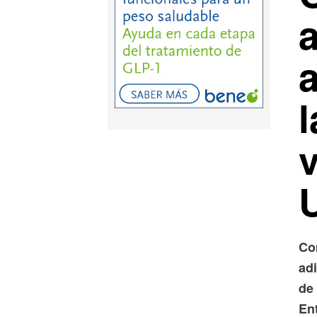
a
l
Co
ad
de 
En