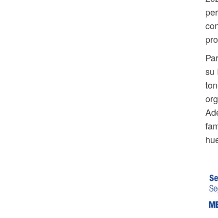
per
con
pro
Par
su
ton
org
Ade
fam
hue