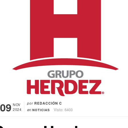
09
por
REDACCIÓN C
NOV
2024
en
Visto: 6403
NOTICIAS