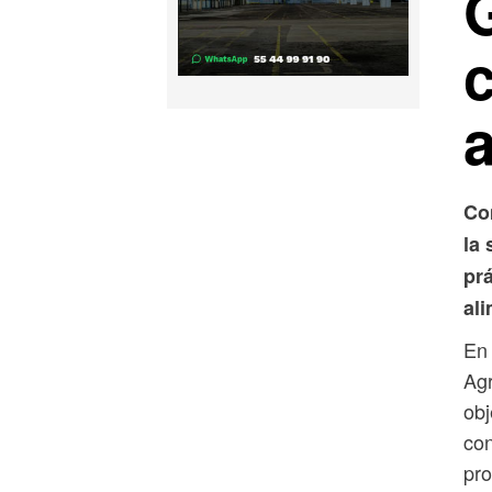
Co
la 
pr
ali
En 
Agr
obj
con
pro