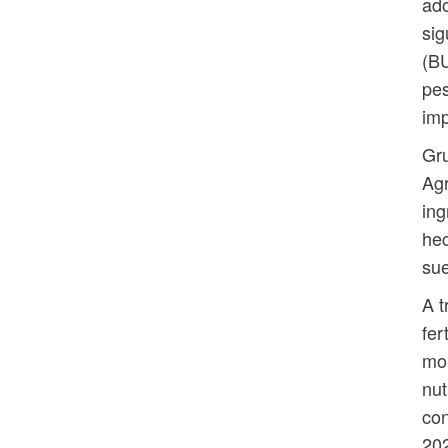
ado
si
(BU
pes
imp
Gr
Agr
ing
hec
sue
A t
fer
mom
nut
con
202