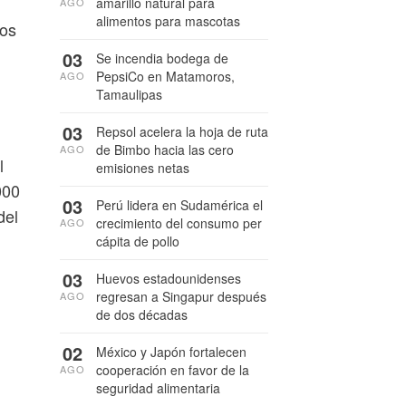
amarillo natural para
AGO
alimentos para mascotas
cos
03
Se incendia bodega de
PepsiCo en Matamoros,
AGO
Tamaulipas
03
Repsol acelera la hoja de ruta
de Bimbo hacia las cero
AGO
l
emisiones netas
000
03
Perú lidera en Sudamérica el
del
crecimiento del consumo per
AGO
cápita de pollo
03
Huevos estadounidenses
regresan a Singapur después
AGO
de dos décadas
02
México y Japón fortalecen
cooperación en favor de la
AGO
seguridad alimentaria