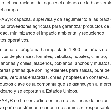
lo, el uso racional del agua y el cuidado de la biodivers
el campo.
PASyR capacita, supervisa y da seguimiento a las práct
los proveedores agrícolas para garantizar productos de 
idad, minimizando el impacto ambiental y reduciendo
tos operativos.
a fecha, el programa ha impactado 1,800 hectáreas de
tivos de jitomates, tomates, cebollas, nopales, cilantro,
ahorias y chiles jalapeños, poblanos, anchos y mulatos,
erias primas que son ingredientes para salsas, puré de
ate, verduras enlatadas, chiles y nopales en conserva,
ductos clave de la compañía que se distribuyen al mer
icano y se exportan a Estados Unidos.
PASyR se ha convertido en una de las líneas de acción
ve para construir una cadena de suministro responsable