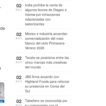
02
India prohíbe la venta de
,
algunos licores de Diageo e
AGO
Inbrew por infracciones
relacionadas con
saborizantes
 de
02
México e industria acuerdan
comercialización del maíz
AGO
blanco del ciclo Primavera-
Verano 2026
02
Tecate se posiciona entre las
cinco marcas más creativas
AGO
del mundo
u
02
JBS firma acuerdo con
Highland Foods para reforzar
AGO
su presencia en Corea del
Sur
02
Tabañero es reconocida por
su compromiso con la
AGO