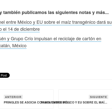
y también publicamos las siguientes notas y más...
el entre México y EU sobre el maíz transgénico dará su
lo el 14 de diciembre
én y Grupo Crío impulsan el reciclaje de cartón en
catán, México
ANTERIOR
SIGUIENTE
PRINGLES SE ASOCIA CON MOVEMBER POR QUINTO AÑO PARA APOYAR EL BIENESTAR MENTAL
PANEL ENTRE MÉXICO Y EU SOBRE EL MAÍZ TRANSGÉNICO DARÁ SU FALLO EL 14 DE DICIEMBRE