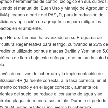
ptado herramientas de control biológico en sus cultivos,
guiendo el manual de Buen Uso y Manejo de Agroquími
MA), creado a partir del PASyR, para la reducción de
ticidas y aplicación de agroquímicos para mitigar los
actos en el ambiente.
upo Herdez también ha avanzado en su Programa de
icultura Regenerativa para el trigo, cultivando el 25% de
rediente utilizado por sus marcas Barilla y Yemina en 5,
táreas de tierra bajo este enfoque, que mejora la salud 
lo.
ravés de cultivos de cobertura y la implementación de
tilización 4R (la fuente correcta, a la tasa correcta, en el
ento correcto y en el lugar correcto), aumenta los
rientes del suelo, se reduce el consumo de agua y se
trolan plagas de manera sostenible. Durante el periodo
3-2024, estas prácticas incluyeron la cobertura