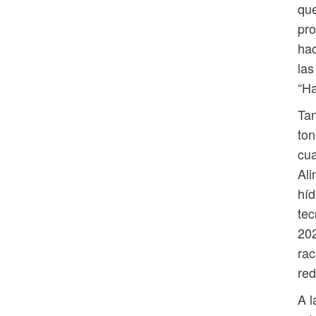
que
pro
hac
las
“H
Tan
ton
cua
Ali
híd
tec
202
rac
red
A l