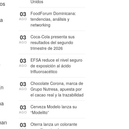
Unidos
los
03
FoodForum Dominicana:
 a
tendencias, análisis y
AGO
networking
03
Coca-Cola presenta sus
resultados del segundo
AGO
trimestre de 2026
03
EFSA reduce el nivel seguro
.
de exposición al ácido
AGO
trifluoroacético
03
Chocolate Corona, marca de
En
Grupo Nutresa, apuesta por
AGO
el cacao real y la trazabilidad
na
03
Cerveza Modelo lanza su
“Modelito”
AGO
han
03
Oterra lanza un colorante