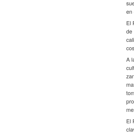
sue
en 
El 
de 
cal
cos
A l
cul
zan
mat
tom
pro
mex
El 
cla