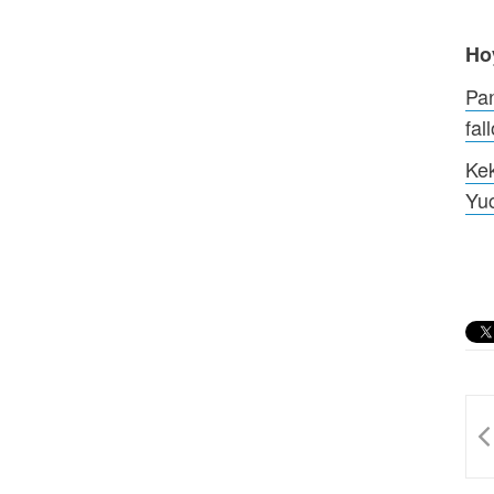
Ho
Pan
fal
Kek
Yu