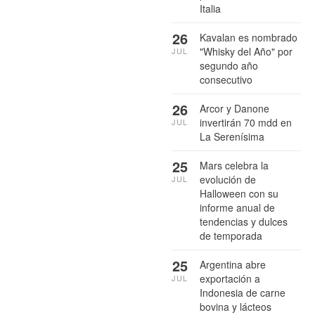
Italia
26
Kavalan es nombrado
"Whisky del Año" por
JUL
segundo año
consecutivo
26
Arcor y Danone
invertirán 70 mdd en
JUL
La Serenísima
25
Mars celebra la
evolución de
JUL
Halloween con su
informe anual de
tendencias y dulces
de temporada
25
Argentina abre
exportación a
JUL
Indonesia de carne
bovina y lácteos