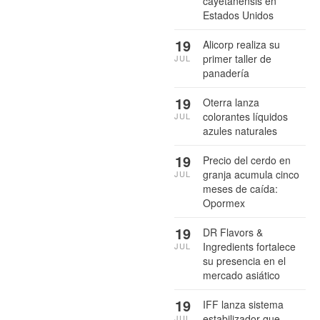
cayetanensis en
Estados Unidos
19
Alicorp realiza su
primer taller de
JUL
panadería
19
Oterra lanza
colorantes líquidos
JUL
azules naturales
19
Precio del cerdo en
granja acumula cinco
JUL
meses de caída:
Opormex
19
DR Flavors &
Ingredients fortalece
JUL
su presencia en el
mercado asiático
19
IFF lanza sistema
estabilizador que
JUL