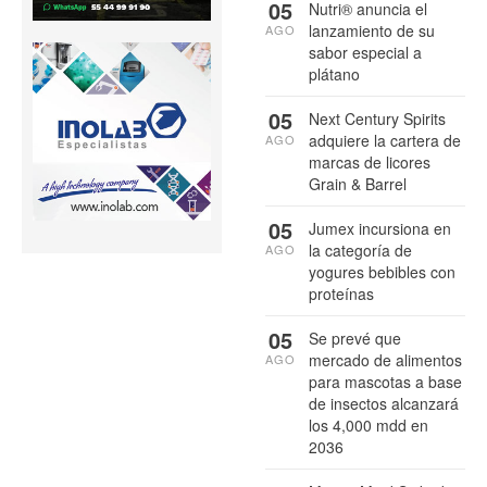
05
Nutri® anuncia el
lanzamiento de su
AGO
sabor especial a
plátano
05
Next Century Spirits
adquiere la cartera de
AGO
marcas de licores
Grain & Barrel
05
Jumex incursiona en
la categoría de
AGO
yogures bebibles con
proteínas
05
Se prevé que
mercado de alimentos
AGO
para mascotas a base
de insectos alcanzará
los 4,000 mdd en
2036