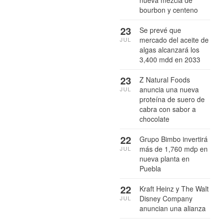
nueva mezcla de
bourbon y centeno
23
Se prevé que
mercado del aceite de
JUL
algas alcanzará los
3,400 mdd en 2033
23
Z Natural Foods
anuncia una nueva
JUL
proteína de suero de
cabra con sabor a
chocolate
22
Grupo Bimbo invertirá
más de 1,760 mdp en
JUL
nueva planta en
Puebla
22
Kraft Heinz y The Walt
Disney Company
JUL
anuncian una alianza