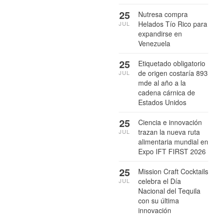
25
Nutresa compra
Helados Tío Rico para
JUL
expandirse en
Venezuela
25
Etiquetado obligatorio
de origen costaría 893
JUL
mde al año a la
cadena cárnica de
Estados Unidos
25
Ciencia e innovación
trazan la nueva ruta
JUL
alimentaria mundial en
Expo IFT FIRST 2026
25
Mission Craft Cocktails
celebra el Día
JUL
Nacional del Tequila
con su última
innovación