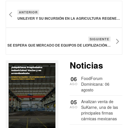
ANTERIOR
UNILEVER Y SU INCURSIÓN EN LA AGRICULTURA REGENERATIVA
SIGUIENTE
SE ESPERA QUE MERCADO DE EQUIPOS DE LIOFILIZACIÓN AUMENTE A 8,400 MDD EN 2032
Noticias
06
FoodForum
Dominicana: 06
AGO
agosto
05
Analizan venta de
SuKarne, una de las
AGO
principales firmas
cárnicas mexicanas