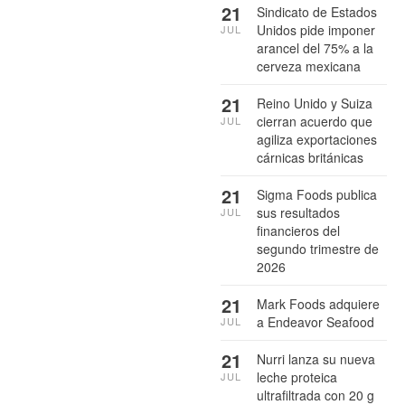
21
Sindicato de Estados
Unidos pide imponer
JUL
arancel del 75% a la
cerveza mexicana
21
Reino Unido y Suiza
cierran acuerdo que
JUL
agiliza exportaciones
cárnicas británicas
21
Sigma Foods publica
sus resultados
JUL
financieros del
segundo trimestre de
2026
21
Mark Foods adquiere
a Endeavor Seafood
JUL
21
Nurri lanza su nueva
leche proteica
JUL
ultrafiltrada con 20 g