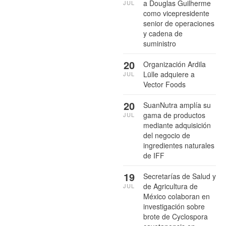
a Douglas Guilherme
JUL
como vicepresidente
senior de operaciones
y cadena de
suministro
20
Organización Ardila
Lülle adquiere a
JUL
Vector Foods
20
SuanNutra amplía su
gama de productos
JUL
mediante adquisición
del negocio de
ingredientes naturales
de IFF
19
Secretarías de Salud y
de Agricultura de
JUL
México colaboran en
investigación sobre
brote de Cyclospora