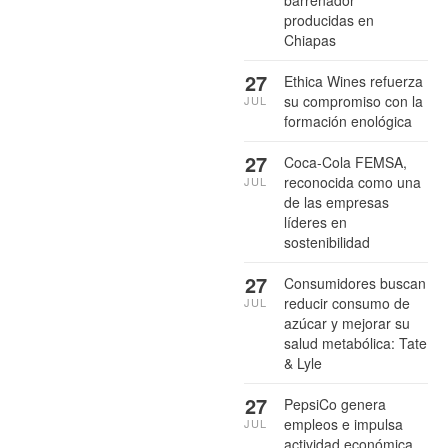
barrenador
producidas en
Chiapas
27
Ethica Wines refuerza
su compromiso con la
JUL
formación enológica
27
Coca-Cola FEMSA,
reconocida como una
JUL
de las empresas
líderes en
sostenibilidad
27
Consumidores buscan
reducir consumo de
JUL
azúcar y mejorar su
salud metabólica: Tate
& Lyle
27
PepsiCo genera
empleos e impulsa
JUL
actividad económica