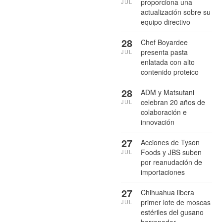
proporciona una
JUL
actualización sobre su
equipo directivo
28
Chef Boyardee
presenta pasta
JUL
enlatada con alto
contenido proteico
28
ADM y Matsutani
celebran 20 años de
JUL
colaboración e
innovación
27
Acciones de Tyson
Foods y JBS suben
JUL
por reanudación de
importaciones
27
Chihuahua libera
primer lote de moscas
JUL
estériles del gusano