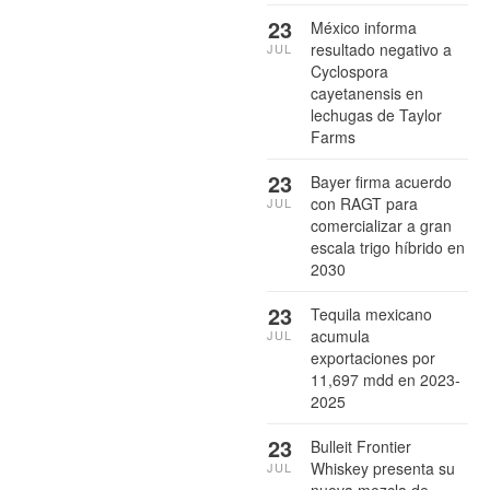
23
México informa
resultado negativo a
JUL
Cyclospora
cayetanensis en
lechugas de Taylor
Farms
23
Bayer firma acuerdo
con RAGT para
JUL
comercializar a gran
escala trigo híbrido en
2030
23
Tequila mexicano
acumula
JUL
exportaciones por
11,697 mdd en 2023-
2025
23
Bulleit Frontier
Whiskey presenta su
JUL