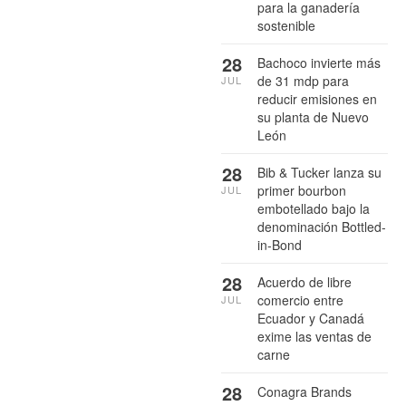
para la ganadería
sostenible
28
Bachoco invierte más
de 31 mdp para
JUL
reducir emisiones en
su planta de Nuevo
León
28
Bib & Tucker lanza su
primer bourbon
JUL
embotellado bajo la
denominación Bottled-
in-Bond
28
Acuerdo de libre
comercio entre
JUL
Ecuador y Canadá
exime las ventas de
carne
28
Conagra Brands