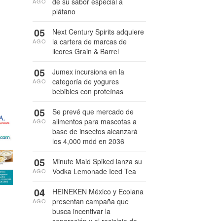
de su sabor especial a
AGO
plátano
05
Next Century Spirits adquiere
la cartera de marcas de
AGO
licores Grain & Barrel
05
Jumex incursiona en la
categoría de yogures
AGO
bebibles con proteínas
05
Se prevé que mercado de
alimentos para mascotas a
AGO
base de insectos alcanzará
los 4,000 mdd en 2036
05
Minute Maid Spiked lanza su
Vodka Lemonade Iced Tea
AGO
04
HEINEKEN México y Ecolana
presentan campaña que
AGO
busca incentivar la