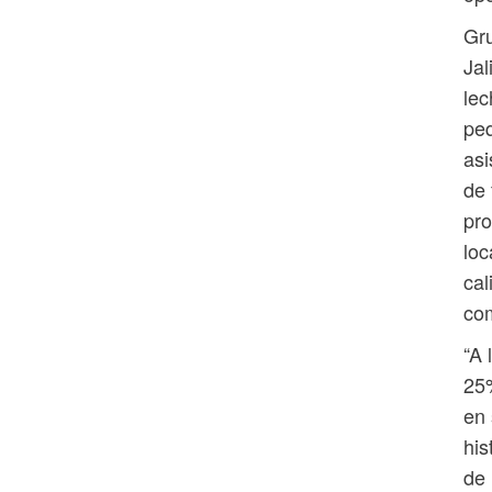
Gru
Jal
lec
pe
asi
de 
pro
loc
cal
co
“A 
25%
en 
his
de 