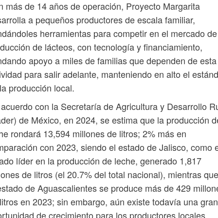
 más de 14 años de operación, Proyecto Margarita
arrolla a pequeños productores de escala familiar,
ndándoles herramientas para competir en el mercado de
ducción de lácteos, con tecnología y financiamiento,
ndando apoyo a miles de familias que dependen de esta
ividad para salir adelante, manteniendo en alto el están
la producción local.
acuerdo con la Secretaría de Agricultura y Desarrollo R
der) de México, en 2024, se estima que la producción d
he rondará 13,594 millones de litros; 2% más en
paración con 2023, siendo el estado de Jalisco, como e
ado líder en la producción de leche, generado 1,817
lones de litros (el 20.7% del total nacional), mientras qu
estado de Aguascalientes se produce más de 429 millon
litros en 2023; sin embargo, aún existe todavía una gran
rtunidad de crecimiento para los productores locales.