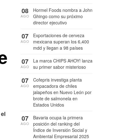
08
Hormel Foods nombra a John
Ghingo como su próximo
AGO
director ejecutivo
07
Exportaciones de cerveza
mexicana superan los 6,400
AGO
e
mdd y llegan a 98 países
07
La marca CHIPS AHOY! lanza
su primer sabor misterioso
AGO
07
Cofepris investiga planta
empacadora de chiles
AGO
jalapeños en Nuevo León por
brote de salmonela en
Estados Unidos
 el
07
Bavaria ocupa la primera
posición del ranking del
AGO
Índice de Inversión Social y
Ambiental Empresarial 2025