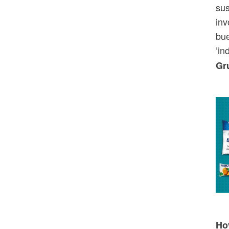
sus
inv
bue
’in
Gr
Ho