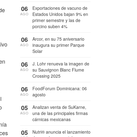
06
Exportaciones de vacuno de
de
Estados Unidos bajan 9% en
AGO
primer semestre y las de
porcino suben 4%
06
Arcor, en su 75 aniversario
tivo
inaugura su primer Parque
AGO
Solar
gen
06
J. Lohr renueva la imagen de
su Sauvignon Blanc Flume
AGO
Crossing 2025
06
FoodForum Dominicana: 06
agosto
AGO
l
o
05
Analizan venta de SuKarne,
una de las principales firmas
AGO
cárnicas mexicanas
mía
05
eces
Nutri® anuncia el lanzamiento