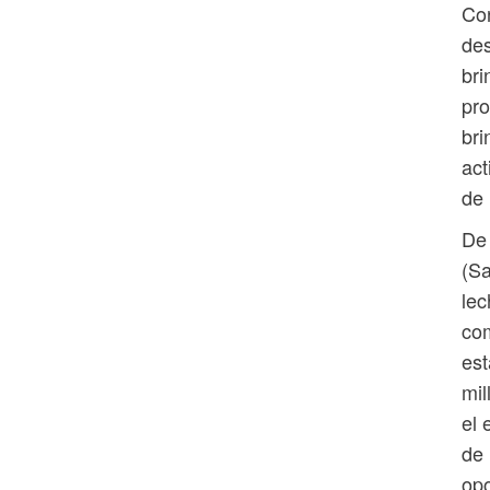
Con
des
bri
pro
bri
act
de 
De 
(Sa
lec
com
est
mil
el 
de 
opo