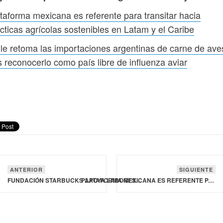
taforma mexicana es referente para transitar hacia
cticas agrícolas sostenibles en Latam y el Caribe
le retoma las importaciones argentinas de carne de ave
s reconocerlo como país libre de influenza aviar
ANTERIOR
SIGUIENTE
FUNDACIÓN STARBUCKS APOYA LABORES DE RECONSTRUCCIÓN EN EL CARIBE AFECTADAS POR EL HURACÁN BERYL
PLATAFORMA MEXICANA ES REFERENTE PARA TRANSITAR HACIA PRÁCTICAS AGRÍCOLAS SOSTENIBLES EN LATAM Y EL CARIBE