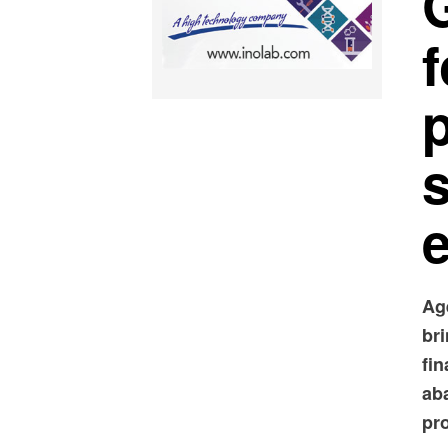
f
Ag
bri
fi
ab
pr