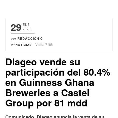
29
ENE
2025
por
REDACCIÓN C
en
Visto: 7188
NOTICIAS
Diageo vende su
participación del 80.4%
en Guinness Ghana
Breweries a Castel
Group por 81 mdd
Comunicado. Diageo anuncia la venta de su