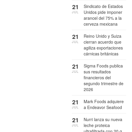
21
Sindicato de Estados
Unidos pide imponer
JUL
arancel del 75% a la
cerveza mexicana
21
Reino Unido y Suiza
cierran acuerdo que
JUL
agiliza exportaciones
cárnicas británicas
21
Sigma Foods publica
sus resultados
JUL
financieros del
segundo trimestre de
2026
21
Mark Foods adquiere
a Endeavor Seafood
JUL
21
Nurri lanza su nueva
leche proteica
JUL
ultrafiltrada con 20 g