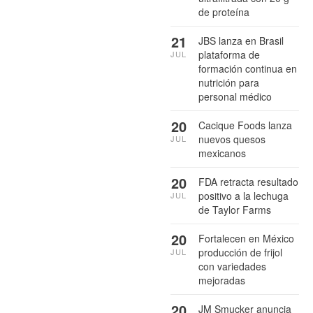
de proteína
21
JBS lanza en Brasil
plataforma de
JUL
formación continua en
nutrición para
personal médico
20
Cacique Foods lanza
nuevos quesos
JUL
mexicanos
20
FDA retracta resultado
positivo a la lechuga
JUL
de Taylor Farms
20
Fortalecen en México
producción de frijol
JUL
con variedades
mejoradas
20
JM Smucker anuncia