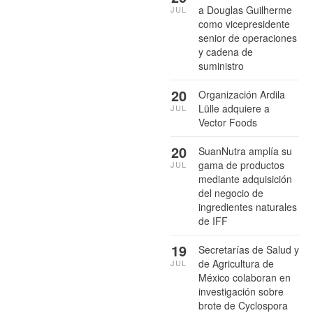
a Douglas Guilherme
JUL
como vicepresidente
senior de operaciones
y cadena de
suministro
20
Organización Ardila
Lülle adquiere a
JUL
Vector Foods
20
SuanNutra amplía su
gama de productos
JUL
mediante adquisición
del negocio de
ingredientes naturales
de IFF
19
Secretarías de Salud y
de Agricultura de
JUL
México colaboran en
investigación sobre
brote de Cyclospora