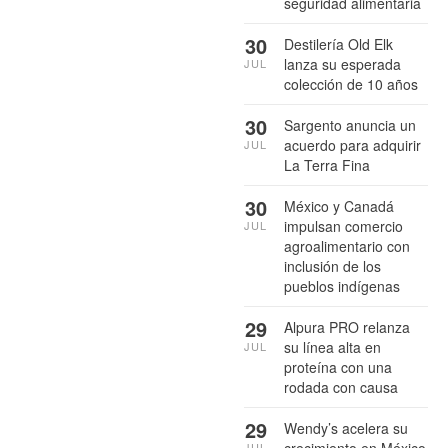
seguridad alimentaria
30
Destilería Old Elk
lanza su esperada
JUL
colección de 10 años
30
Sargento anuncia un
acuerdo para adquirir
JUL
La Terra Fina
30
México y Canadá
impulsan comercio
JUL
agroalimentario con
inclusión de los
pueblos indígenas
29
Alpura PRO relanza
su línea alta en
JUL
proteína con una
rodada con causa
29
Wendy’s acelera su
crecimiento en México
JUL