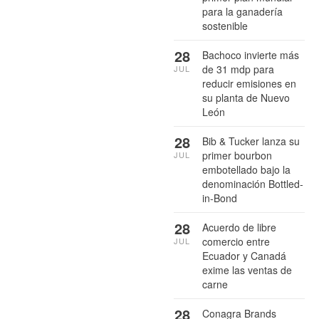
para la ganadería
sostenible
28
Bachoco invierte más
de 31 mdp para
JUL
reducir emisiones en
su planta de Nuevo
León
28
Bib & Tucker lanza su
primer bourbon
JUL
embotellado bajo la
denominación Bottled-
in-Bond
28
Acuerdo de libre
comercio entre
JUL
Ecuador y Canadá
exime las ventas de
carne
28
Conagra Brands