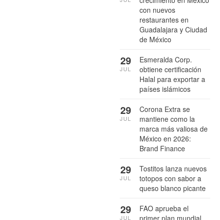
con nuevos
restaurantes en
Guadalajara y Ciudad
de México
29
Esmeralda Corp.
obtiene certificación
JUL
Halal para exportar a
países islámicos
29
Corona Extra se
mantiene como la
JUL
marca más valiosa de
México en 2026:
Brand Finance
29
Tostitos lanza nuevos
totopos con sabor a
JUL
queso blanco picante
29
FAO aprueba el
primer plan mundial
JUL