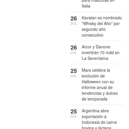
Italia
26
Kavalan es nombrado
"Whisky del Año" por
JUL
segundo año
consecutivo
26
Arcor y Danone
invertirán 70 mdd en
JUL
La Serenísima
25
Mars celebra la
evolución de
JUL
Halloween con su
informe anual de
tendencias y dulces
de temporada
25
Argentina abre
exportación a
JUL
Indonesia de carne
bovina y lácteos