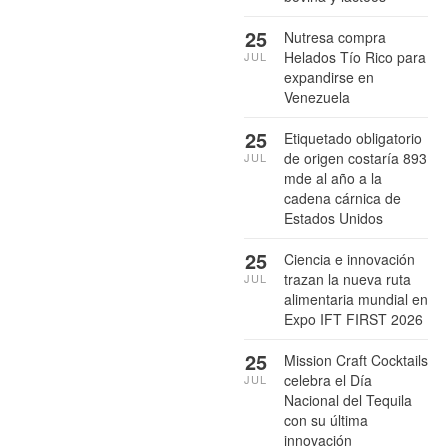
25
Nutresa compra
Helados Tío Rico para
JUL
expandirse en
Venezuela
25
Etiquetado obligatorio
de origen costaría 893
JUL
mde al año a la
cadena cárnica de
Estados Unidos
25
Ciencia e innovación
trazan la nueva ruta
JUL
alimentaria mundial en
Expo IFT FIRST 2026
25
Mission Craft Cocktails
celebra el Día
JUL
Nacional del Tequila
con su última
innovación