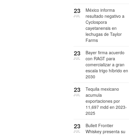
23
México informa
resultado negativo a
JUL
Cyclospora
cayetanensis en
lechugas de Taylor
Farms
23
Bayer firma acuerdo
con RAGT para
JUL
comercializar a gran
escala trigo híbrido en
2030
23
Tequila mexicano
acumula
JUL
exportaciones por
11,697 mdd en 2023-
2025
23
Bulleit Frontier
Whiskey presenta su
JUL