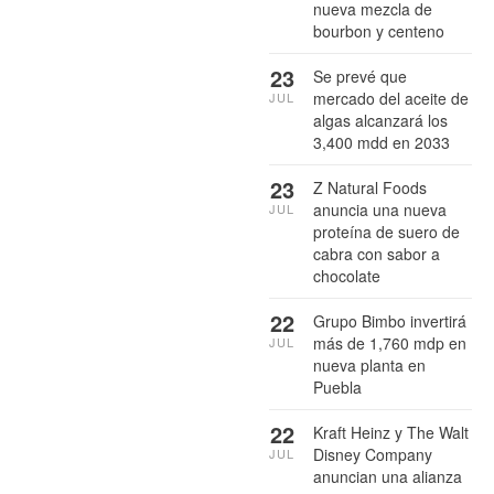
nueva mezcla de
bourbon y centeno
23
Se prevé que
mercado del aceite de
JUL
algas alcanzará los
3,400 mdd en 2033
23
Z Natural Foods
anuncia una nueva
JUL
proteína de suero de
cabra con sabor a
chocolate
22
Grupo Bimbo invertirá
más de 1,760 mdp en
JUL
nueva planta en
Puebla
22
Kraft Heinz y The Walt
Disney Company
JUL
anuncian una alianza