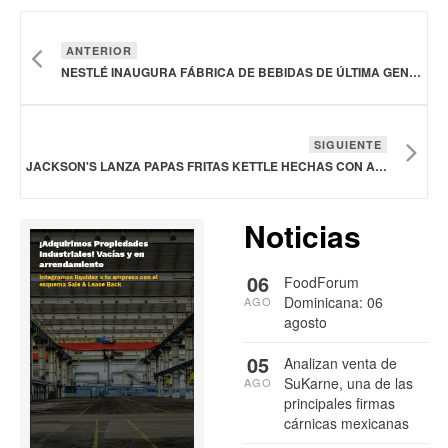
ANTERIOR
NESTLÉ INAUGURA FÁBRICA DE BEBIDAS DE ÚLTIMA GENERACIÓN Y UN CENTRO DE DISTRIBUCIÓN EN ARIZONA, ESTADOS UNIDOS
SIGUIENTE
JACKSON'S LANZA PAPAS FRITAS KETTLE HECHAS CON ACEITE DE AGUACATE EN SABORES SAL MARINA, BARBACOA Y SAL MARINA Y VINAGRE
Noticias
06
FoodForum
Dominicana: 06
AGO
agosto
05
Analizan venta de
SuKarne, una de las
AGO
principales firmas
cárnicas mexicanas