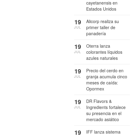
cayetanensis en
Estados Unidos
19
Alicorp realiza su
primer taller de
JUL
panadería
19
Oterra lanza
colorantes líquidos
JUL
azules naturales
19
Precio del cerdo en
granja acumula cinco
JUL
meses de caída:
Opormex
19
DR Flavors &
Ingredients fortalece
JUL
su presencia en el
mercado asiático
19
IFF lanza sistema