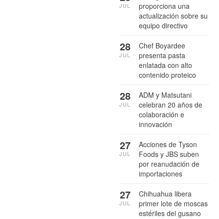
proporciona una
JUL
actualización sobre su
equipo directivo
28
Chef Boyardee
presenta pasta
JUL
enlatada con alto
contenido proteico
28
ADM y Matsutani
celebran 20 años de
JUL
colaboración e
innovación
27
Acciones de Tyson
Foods y JBS suben
JUL
por reanudación de
importaciones
27
Chihuahua libera
primer lote de moscas
JUL
estériles del gusano