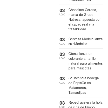
03
Chocolate Corona,
marca de Grupo
AGO
Nutresa, apuesta por
el cacao real y la
trazabilidad
03
Cerveza Modelo lanza
su “Modelito”
AGO
03
Oterra lanza un
colorante amarillo
AGO
natural para alimentos
para mascotas
03
Se incendia bodega
de PepsiCo en
AGO
Matamoros,
Tamaulipas
03
Repsol acelera la hoja
de ruta de Bimbo
AGO