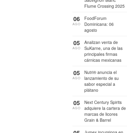
Flume Crossing 2025
06
FoodForum
Dominicana: 06
AGO
agosto
05
Analizan venta de
SuKarne, una de las
AGO
principales firmas
cárnicas mexicanas
05
Nutri® anuncia el
lanzamiento de su
AGO
sabor especial a
plátano
05
Next Century Spirits
adquiere la cartera de
AGO
marcas de licores
Grain & Barrel
05
Jumex incursiona en