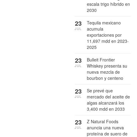
escala trigo híbrido en
2030
23
Tequila mexicano
acumula
JUL
exportaciones por
11,697 mdd en 2023-
2025
23
Bulleit Frontier
Whiskey presenta su
JUL
nueva mezcla de
bourbon y centeno
23
Se prevé que
mercado del aceite de
JUL
algas alcanzará los
3,400 mdd en 2033
23
Z Natural Foods
anuncia una nueva
JUL
proteína de suero de