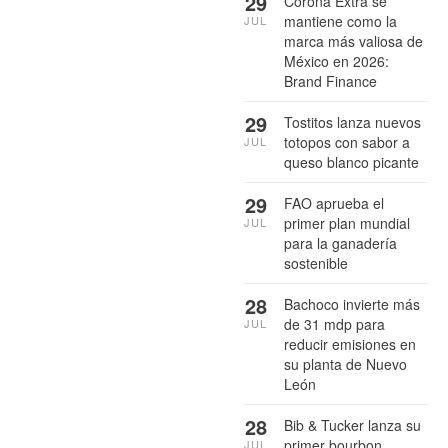
29
Corona Extra se
mantiene como la
JUL
marca más valiosa de
México en 2026:
Brand Finance
29
Tostitos lanza nuevos
totopos con sabor a
JUL
queso blanco picante
29
FAO aprueba el
primer plan mundial
JUL
para la ganadería
sostenible
28
Bachoco invierte más
de 31 mdp para
JUL
reducir emisiones en
su planta de Nuevo
León
28
Bib & Tucker lanza su
primer bourbon
JUL