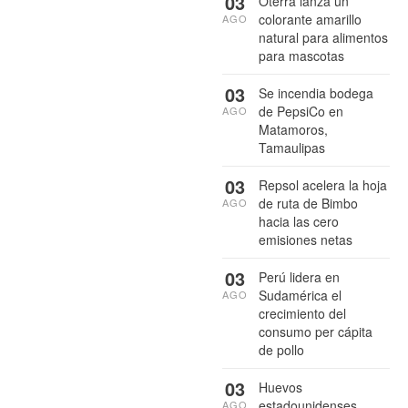
03
Oterra lanza un
colorante amarillo
AGO
natural para alimentos
para mascotas
03
Se incendia bodega
de PepsiCo en
AGO
Matamoros,
Tamaulipas
03
Repsol acelera la hoja
de ruta de Bimbo
AGO
hacia las cero
emisiones netas
03
Perú lidera en
Sudamérica el
AGO
crecimiento del
consumo per cápita
de pollo
03
Huevos
estadounidenses
AGO