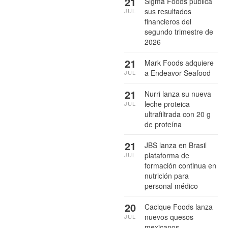
21
Sigma Foods publica
sus resultados
JUL
financieros del
segundo trimestre de
2026
21
Mark Foods adquiere
a Endeavor Seafood
JUL
21
Nurri lanza su nueva
leche proteica
JUL
ultrafiltrada con 20 g
de proteína
21
JBS lanza en Brasil
plataforma de
JUL
formación continua en
nutrición para
personal médico
20
Cacique Foods lanza
nuevos quesos
JUL
mexicanos