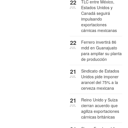
22
TLC entre México,
Estados Unidos y
JUL
Canadá seguirá
impulsando
exportaciones
cárnicas mexicanas
22
Ferrero invertirá 86
mdd en Guanajuato
JUL
para ampliar su planta
de producción
21
Sindicato de Estados
Unidos pide imponer
JUL
arancel del 75% a la
cerveza mexicana
21
Reino Unido y Suiza
cierran acuerdo que
JUL
agiliza exportaciones
cárnicas británicas