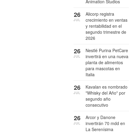
Animation Studios
26
Alicorp registra
crecimiento en ventas
JUL
y rentabilidad en el
segundo trimestre de
2026
26
Nestlé Purina PetCare
invertirá en una nueva
JUL
planta de alimentos
para mascotas en
Italia
26
Kavalan es nombrado
"Whisky del Año" por
JUL
segundo año
consecutivo
26
Arcor y Danone
invertirán 70 mdd en
JUL
La Serenísima