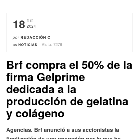
18
DIC
2024
por
REDACCIÓN C
en
Visto: 7276
NOTICIAS
Brf compra el 50% de la
firma Gelprime
dedicada a la
producción de gelatina
y colágeno
Agencias. Brf anunció a sus accionistas la
finalización de una operación por la que ha