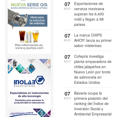
07
Exportaciones de
cerveza mexicana
AGO
superan los 6,400
mdd y llegan a 98
países
07
La marca CHIPS
AHOY! lanza su primer
AGO
sabor misterioso
07
Cofepris investiga
planta empacadora de
AGO
chiles jalapeños en
Nuevo León por brote
de salmonela en
Estados Unidos
07
Bavaria ocupa la
primera posición del
AGO
ranking del Índice de
Inversión Social y
Ambiental Empresarial