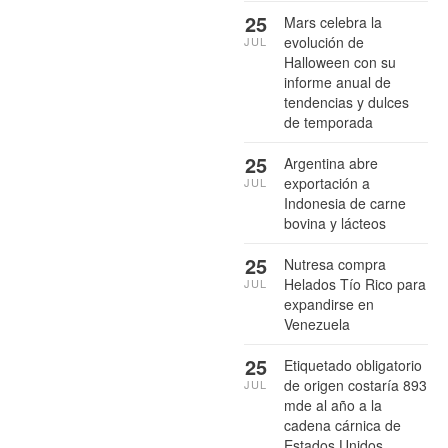
25
Mars celebra la
evolución de
JUL
Halloween con su
informe anual de
tendencias y dulces
de temporada
25
Argentina abre
exportación a
JUL
Indonesia de carne
bovina y lácteos
25
Nutresa compra
Helados Tío Rico para
JUL
expandirse en
Venezuela
25
Etiquetado obligatorio
de origen costaría 893
JUL
mde al año a la
cadena cárnica de
Estados Unidos