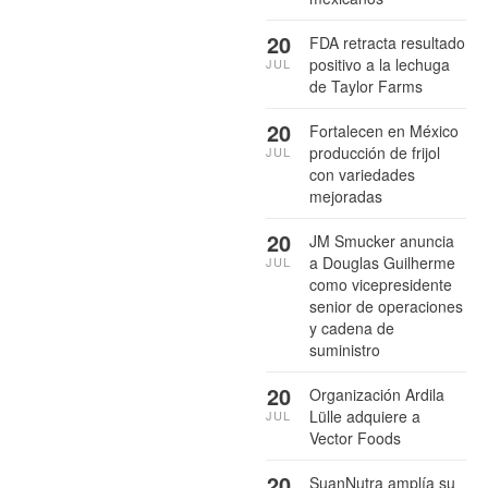
20
FDA retracta resultado
positivo a la lechuga
JUL
de Taylor Farms
20
Fortalecen en México
producción de frijol
JUL
con variedades
mejoradas
20
JM Smucker anuncia
a Douglas Guilherme
JUL
como vicepresidente
senior de operaciones
y cadena de
suministro
20
Organización Ardila
Lülle adquiere a
JUL
Vector Foods
20
SuanNutra amplía su