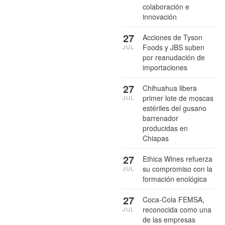
colaboración e
innovación
27
Acciones de Tyson
Foods y JBS suben
JUL
por reanudación de
importaciones
27
Chihuahua libera
primer lote de moscas
JUL
estériles del gusano
barrenador
producidas en
Chiapas
27
Ethica Wines refuerza
su compromiso con la
JUL
formación enológica
27
Coca-Cola FEMSA,
reconocida como una
JUL
de las empresas