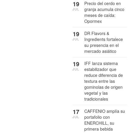
19
Precio del cerdo en
granja acumula cinco
JUL
meses de caída:
Opormex
19
DR Flavors &
Ingredients fortalece
JUL
su presencia en el
mercado asiático
19
IFF lanza sistema
estabilizador que
JUL
reduce diferencia de
textura entre las
gominolas de origen
vegetal y las
tradicionales
17
CAFFENIO amplía su
portafolio con
JUL
ENERCHILL, su
primera bebida