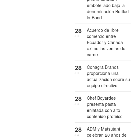
embotellado bajo la
denominación Bottled-
in-Bond
28
Acuerdo de libre
comercio entre
JUL
Ecuador y Canadá
exime las ventas de
carne
28
Conagra Brands
proporciona una
JUL
actualización sobre su
equipo directivo
28
Chef Boyardee
presenta pasta
JUL
enlatada con alto
contenido proteico
28
ADM y Matsutani
celebran 20 años de
JUL