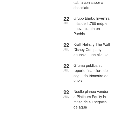
cabra con sabor a
chocolate
22
Grupo Bimbo invertirá
más de 1,760 mdp en
JUL
nueva planta en
Puebla
22
Kraft Heinz y The Walt
Disney Company
JUL
anuncian una alianza
22
Gruma publica su
reporte financiero del
JUL
segundo trimestre de
2026
22
Nestlé planea vender
a Platinum Equity la
JUL
mitad de su negocio
de agua