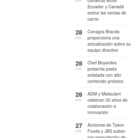
comercio entre
Ecuador y Canadá
exime las ventas de
carne
28
Conagra Brands
proporciona una
JUL
actualización sobre su
equipo directivo
28
Chef Boyardee
presenta pasta
JUL
enlatada con alto
contenido proteico
28
ADM y Matsutani
celebran 20 años de
JUL
colaboración e
innovación
27
Acciones de Tyson
Foods y JBS suben
JUL
por reanudación de