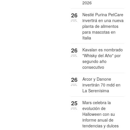
2026
26
Nestlé Purina PetCare
invertirá en una nueva
JUL
planta de alimentos
para mascotas en
Italia
26
Kavalan es nombrado
"Whisky del Año" por
JUL
segundo año
consecutivo
26
Arcor y Danone
invertirán 70 mdd en
JUL
La Serenísima
25
Mars celebra la
evolución de
JUL
Halloween con su
informe anual de
tendencias y dulces