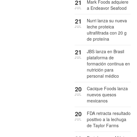
21
Mark Foods adquiere
a Endeavor Seafood
JUL
21
Nurri lanza su nueva
leche proteica
JUL
ultrafiltrada con 20 g
de proteína
21
JBS lanza en Brasil
plataforma de
JUL
formación continua en
nutrición para
personal médico
20
Cacique Foods lanza
nuevos quesos
JUL
mexicanos
20
FDA retracta resultado
positivo a la lechuga
JUL
de Taylor Farms