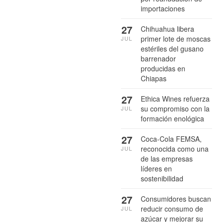
importaciones
27
Chihuahua libera
primer lote de moscas
JUL
estériles del gusano
barrenador
producidas en
Chiapas
27
Ethica Wines refuerza
su compromiso con la
JUL
formación enológica
27
Coca-Cola FEMSA,
reconocida como una
JUL
de las empresas
líderes en
sostenibilidad
27
Consumidores buscan
reducir consumo de
JUL
azúcar y mejorar su