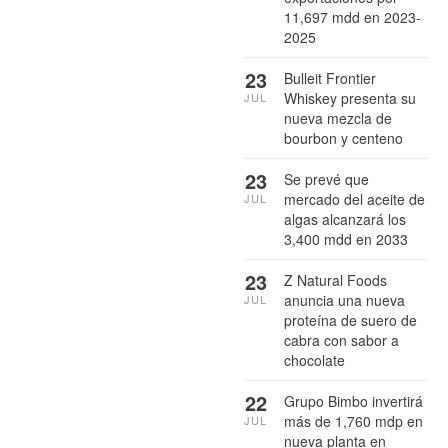
11,697 mdd en 2023-
2025
23
Bulleit Frontier
Whiskey presenta su
JUL
nueva mezcla de
bourbon y centeno
23
Se prevé que
mercado del aceite de
JUL
algas alcanzará los
3,400 mdd en 2033
23
Z Natural Foods
anuncia una nueva
JUL
proteína de suero de
cabra con sabor a
chocolate
22
Grupo Bimbo invertirá
más de 1,760 mdp en
JUL
nueva planta en