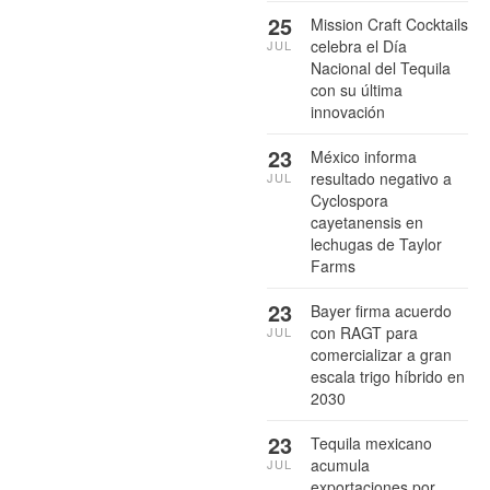
25
Mission Craft Cocktails
celebra el Día
JUL
Nacional del Tequila
con su última
innovación
23
México informa
resultado negativo a
JUL
Cyclospora
cayetanensis en
lechugas de Taylor
Farms
23
Bayer firma acuerdo
con RAGT para
JUL
comercializar a gran
escala trigo híbrido en
2030
23
Tequila mexicano
acumula
JUL
exportaciones por