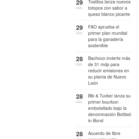
29
Tostitos lanza nuevos
totopos con sabor a
JUL
queso blanco picante
29
FAO aprueba el
primer plan mundial
JUL
para la ganadería
sostenible
28
Bachoco invierte más
de 31 mdp para
JUL
reducir emisiones en
su planta de Nuevo
León
28
Bib & Tucker lanza su
primer bourbon
JUL
embotellado bajo la
denominación Bottled-
in-Bond
28
Acuerdo de libre
JUL