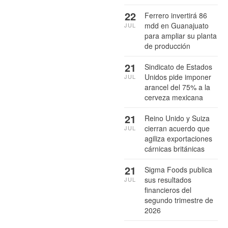
22
Ferrero invertirá 86
mdd en Guanajuato
JUL
para ampliar su planta
de producción
21
Sindicato de Estados
Unidos pide imponer
JUL
arancel del 75% a la
cerveza mexicana
21
Reino Unido y Suiza
cierran acuerdo que
JUL
agiliza exportaciones
cárnicas británicas
21
Sigma Foods publica
sus resultados
JUL
financieros del
segundo trimestre de
2026