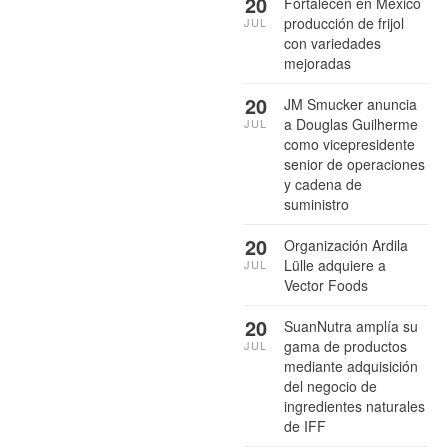
20
Fortalecen en México
producción de frijol
JUL
con variedades
mejoradas
20
JM Smucker anuncia
a Douglas Guilherme
JUL
como vicepresidente
senior de operaciones
y cadena de
suministro
20
Organización Ardila
Lülle adquiere a
JUL
Vector Foods
20
SuanNutra amplía su
gama de productos
JUL
mediante adquisición
del negocio de
ingredientes naturales
de IFF