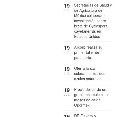
19
Secretarías de Salud y
de Agricultura de
JUL
México colaboran en
investigación sobre
brote de Cyclospora
cayetanensis en
Estados Unidos
19
Alicorp realiza su
primer taller de
JUL
panadería
19
Oterra lanza
colorantes líquidos
JUL
azules naturales
19
Precio del cerdo en
granja acumula cinco
JUL
meses de caída:
Opormex
19
DR Flavors &